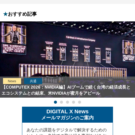
おすすめ記事
News
共通
【COMPUTEX 2026：NVIDIA編】AIブームで続く台湾の経済成長と
エコシステムとの結束、米NVIDIAが蜜月をアピール
DIGITAL X News
メールマガジン
ご案内
の
あなたの課題をデジタルで解決するための