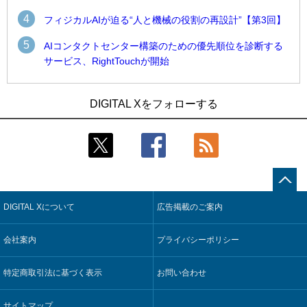
4
フィジカルAIが迫る“人と機械の役割の再設計”【第3回】
5
AIコンタクトセンター構築のための優先順位を診断する
サービス、RightTouchが開始
1
1
近大病院と中外製薬、治験参加者組み入れに電子カルテとAI
古河電工、全社データの横断利用に向け仮想化技術を使う統
DIGITAL Xをフォローする
技術を使う抽出方法の研究開始
合基盤を本格稼働
2
2
Umios、消費者起点の販売計画策定に向けたAIシステムを本格
鹿島建設、鋼管柱へのコンクリート充填時の異常を検出する
稼働
AIを遠隔監視システムに実装
3
3
コスモ石油、製油所の設備点検への四足歩行ロボット利用を
近大病院と中外製薬、治験参加者組み入れに電子カルテとAI
検証
技術を使う抽出方法の研究開始
DIGITAL Xについて
広告掲載のご案内
4
4
【COMPUTEX 2026：Arm編】チップ自社製造で鍵を握る台
そもそも今の仕事はAIエージェントを求めているのか【第25
湾サプライチェーン、英Armが連携を強調
回】
会社案内
プライバシーポリシー
5
5
フィジカルAIが迫る“人と機械の役割の再設計”【第3回】
製造業の現場の暗黙知を組織横断で活用するためのナレッジ
管理基盤、LIGHTzが提供
特定商取引法に基づく表示
お問い合わせ
サイトマップ