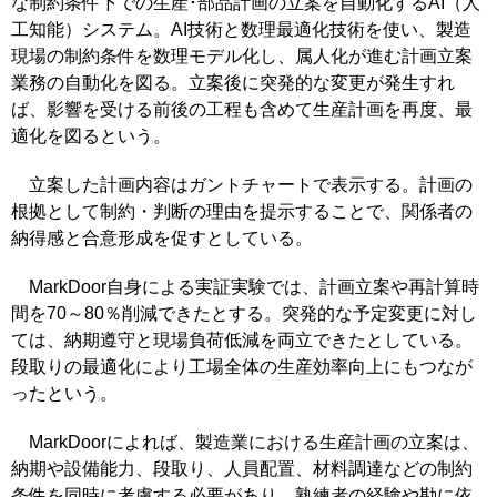
な制約条件下での生産･部品計画の立案を自動化するAI（人
工知能）システム。AI技術と数理最適化技術を使い、製造
現場の制約条件を数理モデル化し、属人化が進む計画立案
業務の自動化を図る。立案後に突発的な変更が発生すれ
ば、影響を受ける前後の工程も含めて生産計画を再度、最
適化を図るという。
立案した計画内容はガントチャートで表示する。計画の
根拠として制約・判断の理由を提示することで、関係者の
納得感と合意形成を促すとしている。
MarkDoor自身による実証実験では、計画立案や再計算時
間を70～80％削減できたとする。突発的な予定変更に対し
ては、納期遵守と現場負荷低減を両立できたとしている。
段取りの最適化により工場全体の生産効率向上にもつなが
ったという。
MarkDoorによれば、製造業における生産計画の立案は、
納期や設備能力、段取り、人員配置、材料調達などの制約
条件を同時に考慮する必要があり、熟練者の経験や勘に依