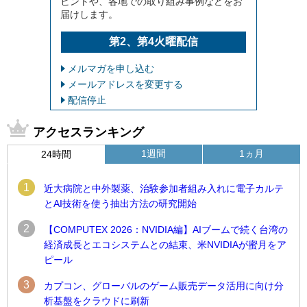
ヒントや、各地での取り組み事例などをお
届けします。
第2、第4火曜配信
メルマガを申し込む
メールアドレスを変更する
配信停止
アクセスランキング
1週間
1ヵ月
24時間
1
近大病院と中外製薬、治験参加者組み入れに電子カルテ
とAI技術を使う抽出方法の研究開始
2
【COMPUTEX 2026：NVIDIA編】AIブームで続く台湾の
経済成長とエコシステムとの結束、米NVIDIAが蜜月をア
ピール
3
カプコン、グローバルのゲーム販売データ活用に向け分
析基盤をクラウドに刷新