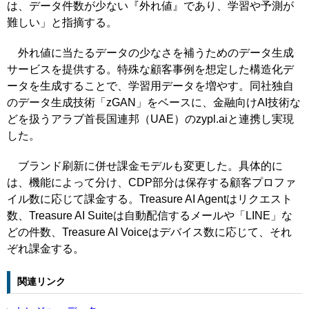
は、データ件数が少ない『外れ値』であり、学習や予測が
難しい」と指摘する。
外れ値に当たるデータの少なさを補うためのデータ生成
サービスを提供する。特殊な顧客事例を想定した構造化デ
ータを生成することで、学習用データを増やす。同社独自
のデータ生成技術「zGAN」をベースに、金融向けAI技術な
どを扱うアラブ首長国連邦（UAE）のzypl.aiと連携し実現
した。
ブランド刷新に併せ課金モデルも変更した。具体的に
は、機能によって分け、CDP部分は保存する顧客プロファ
イル数に応じて課金する。Treasure AI Agentはリクエスト
数、Treasure AI Suiteは自動配信するメールや「LINE」な
どの件数、Treasure AI Voiceはデバイス数に応じて、それ
ぞれ課金する。
関連リンク