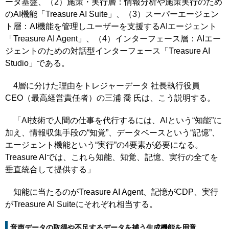
ータ基盤、（2）施策・実行層：情報分析や施策実行のため
のAI機能「Treasure AI Suite」、（3）スーパーエージェン
ト層：AI機能を管理しユーザーを支援するAIエージェント
「Treasure AI Agent」、（4）インターフェース層：AIエー
ジェントのための対話型インターフェース「Treasure AI
Studio」である。
4層に分けた理由をトレジャーデータ 社長執行役員
CEO（最高経営責任者）の三浦 喬 氏は、こう説明する。
「AI技術で人間の仕事を代行するには、AIという“知能”に
加え、情報収集手段の“知覚”、データベースという“記憶”、
エージェント機能という“実行”の4要素が必要になる。
Treasure AIでは、これら知能、知覚、記憶、実行の全てを
垂直統合して提供する」
知能に当たるのがTreasure AI Agent、記憶がCDP、実行
がTreasure AI Suiteにそれぞれ相当する。
音声データの取得や不足するデータを補う生成機能を用意