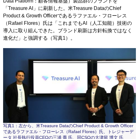
Data Platform：顧客情報基盤）製品群のブランドを
「Treasure AI」に刷新した。米Treasure DataのChief
Product & Growth Officerであるラファエル・フローレス
（Rafael Flores）氏は「これまでもAI（人工知能）技術の
導入に取り組んできた。ブランド刷新は方針転換ではなく
進化だ」と強調する（写真1）。
写真1：左から、米Treasure DataのChief Product & Growth Officer
であるラファエル・フローレス（Rafael Flores）氏、トレジャーデ
ータ 社長執行役員CEOの三浦 喬 氏、同CSOの大津留 博文 氏