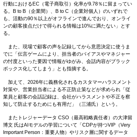
行動におけるEC（電子商取引）化率が9.78％に留まってい
る。B to B（企業間）、B to C（企業対個人）のいずれで
も、活動の90％以上がオフラインで進んでおり、オンライ
ンの顧客接点だけで得られる情報は10%に満たない」とす
る。
また、現場で顧客の声を記録してから意思決定に使うま
でに「伝言ゲームにより、担当者のバイアスやマネジャー
の忖度といった要因で情報がゆがみ、会話内容がブラック
ボックス化してしまう」とも指摘する。
加えて、2026年に義務化されるカスタマーハラスメント
対策や、営業担当者による不正防止策などが求められ「従
業員と顧客の会話記録は、会社がハラスメントや不正を察
知して防止するためにも有用だ」（三浦氏）という。
またトレジャーデータ CSO（最高戦略責任者）の大津留
博文 氏はAIモデルの学習について「CDPが持つVIP（Very
Important Person：重要人物）やリスク層に関するデータ