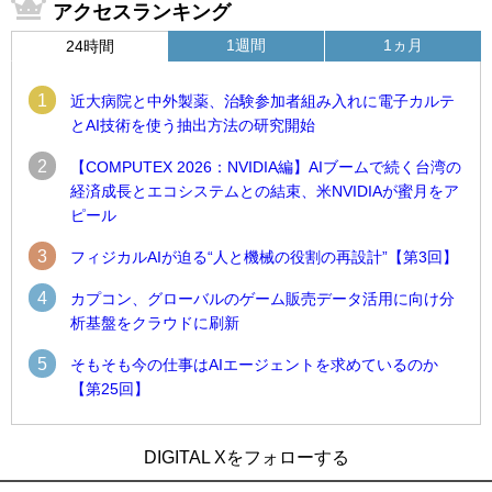
アクセスランキング
1週間
1ヵ月
24時間
1
近大病院と中外製薬、治験参加者組み入れに電子カルテ
とAI技術を使う抽出方法の研究開始
2
【COMPUTEX 2026：NVIDIA編】AIブームで続く台湾の
経済成長とエコシステムとの結束、米NVIDIAが蜜月をア
ピール
3
フィジカルAIが迫る“人と機械の役割の再設計”【第3回】
4
カプコン、グローバルのゲーム販売データ活用に向け分
析基盤をクラウドに刷新
5
そもそも今の仕事はAIエージェントを求めているのか
【第25回】
1
1
近大病院と中外製薬、治験参加者組み入れに電子カルテとAI
古河電工、全社データの横断利用に向け仮想化技術を使う統
DIGITAL Xをフォローする
技術を使う抽出方法の研究開始
合基盤を本格稼働