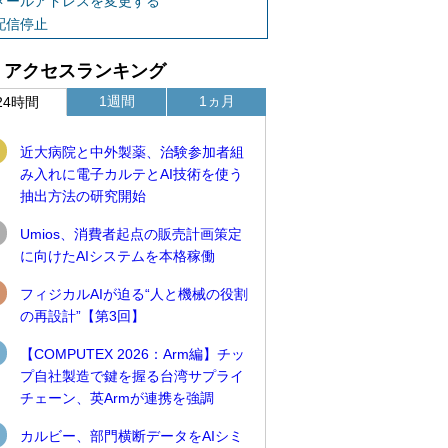
メールアドレスを変更する
配信停止
アクセスランキング
1週間
1ヵ月
24時間
近大病院と中外製薬、治験参加者組
み入れに電子カルテとAI技術を使う
抽出方法の研究開始
Umios、消費者起点の販売計画策定
に向けたAIシステムを本格稼働
フィジカルAIが迫る“人と機械の役割
の再設計”【第3回】
【COMPUTEX 2026：Arm編】チッ
プ自社製造で鍵を握る台湾サプライ
チェーン、英Armが連携を強調
カルビー、部門横断データをAIシミ