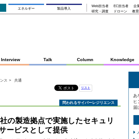
Web担当者
EC担当者
企業
エネルギー
製品導入
研究・調査
ドローン
教育
Interview
Talk
Column
Knowledge
ンス
共通
リスト
あ
ヒ
問われるサイバーレジリエンス
届
し自社の製造拠点で実施したセキュリ
サービスとして提供