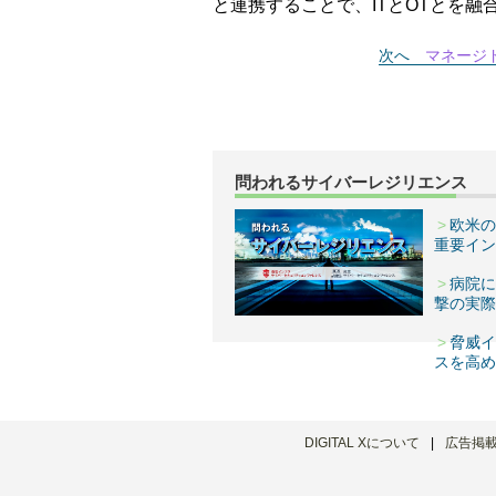
と連携することで、ITとOTとを
次へ
マネージ
問われるサイバーレジリエンス
欧米の
重要イン
病院に
撃の実際
脅威イ
スを高め
DIGITAL Xについて
広告掲