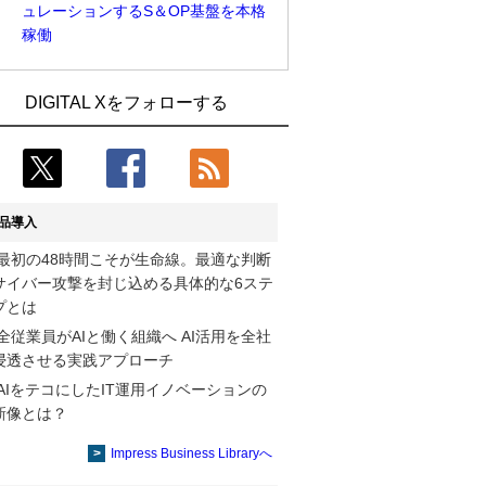
ュレーションするS＆OP基盤を本格
稼働
Umios、消費者起点の販売計画策定に向
古河電工、全社データの横断利用に向け
DIGITAL Xをフォローする
けたAIシステムを本格稼働
仮想化技術を使う統合基盤を本格稼働
製造業の現場の暗黙知を組織横断で活用
鹿島建設、鋼管柱へのコンクリート充填
するためのナレッジ管理基盤、LIGHTzが
時の異常を検出するAIを遠隔監視システ
提供
ムに実装
品導入
コスモ石油、製油所の設備点検への四足
そもそも今の仕事はAIエージェントを求
最初の48時間こそが生命線。最適な判断
歩行ロボット利用を検証
めているのか【第25回】
サイバー攻撃を封じ込める具体的な6ステ
近大病院と中外製薬、治験参加者組み入
製造業の現場の暗黙知を組織横断で活用
プとは
れに電子カルテとAI技術を使う抽出方法
するためのナレッジ管理基盤、LIGHTzが
全従業員がAIと働く組織へ AI活用を全社
の研究開始
提供
浸透させる実践アプローチ
AIをテコにしたIT運用イノベーションの
【COMPUTEX 2026：Arm編】チップ自
Umios、消費者起点の販売計画策定に向
新像とは？
社製造で鍵を握る台湾サプライチェー
けたAIシステムを本格稼働
ン、英Armが連携を強調
Impress Business Libraryへ