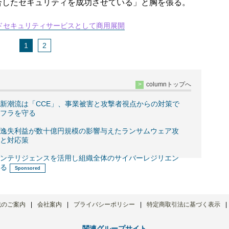
融合したセキュリティを成功させている」と胸を張る。
ドセキュリティサービスとして商用展開
1
2
columnトップへ
新潮流は「CCE」、事業被害と攻撃者視点からの対策で
フラを守る
逸失利益が数十億円規模の影響与えたランサムウェア攻
と対応策
ンテリジェンスを活用し組織全体のサイバーレジリエン
る
載のご案内
会社案内
プライバシーポリシー
特定商取引法に基づく表示
関連グループサイト