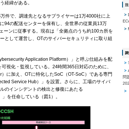
う経緯がある。
注
万件で、調達先となるサプライヤーは1万4000社に上
EC
カ国に94の配送センターを保有し、全世界の従業員13万
チェーンに従事する。現在は「全拠点のうち約100カ所を
ーとして運営し、OTのサイバーセキュリティに取り組
調
urity Application Platform）」と呼ぶ仕組みを配
可視化・監視している。24時間365日対応のために、
on Center）に加え、OTに特化したSoC（OT-SoC）である専門
問
onnected Service Hub）」を設置。さらに、工場のサイバ
ルのインシデントの検出と修復にあたる
Leader）」を任命している（図1）。