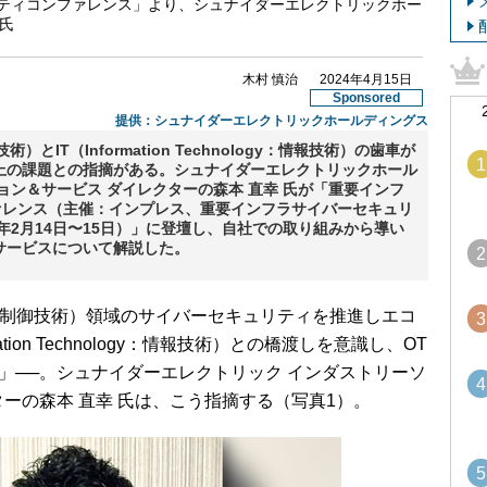
ティコンファレンス」より、シュナイダーエレクトリックホー
 氏
木村 慎治
2024年4月15日
Sponsored
提供：
シュナイダーエレクトリックホールディングス
制御技術）とIT（Information Technology：情報技術）の歯車が
1
上の課題との指摘がある。シュナイダーエレクトリックホール
ョン＆サービス ダイレクターの森本 直幸 氏が「重要インフ
ァレンス（主催：インプレス、重要インフラサイバーセキュリ
年2月14日〜15日）」に登壇し、自社での取り組みから導い
サービスについて解説した。
2
nology：制御技術）領域のサイバーセキュリティを推進しエコ
3
tion Technology：情報技術）との橋渡しを意識し、OT
い」──。シュナイダーエレクトリック インダストリーソ
4
ーの森本 直幸 氏は、こう指摘する（写真1）。
5