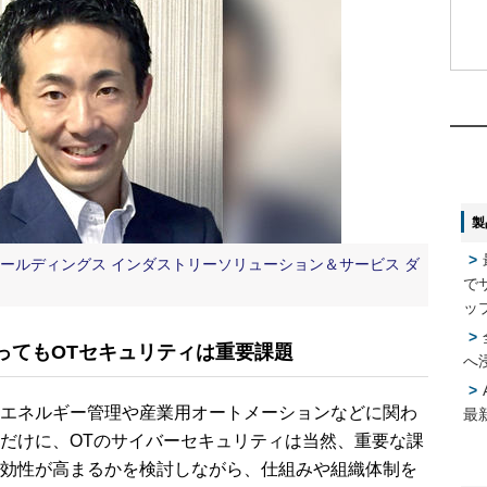
1
1
2
2
製
3
3
ールディングス インダストリーソリューション＆サービス ダ
で
4
4
ッ
ってもOTセキュリティは重要課題
へ
5
5
エネルギー管理や産業用オートメーションなどに関わ
最
だけに、OTのサイバーセキュリティは当然、重要な課
効性が高まるかを検討しながら、仕組みや組織体制を