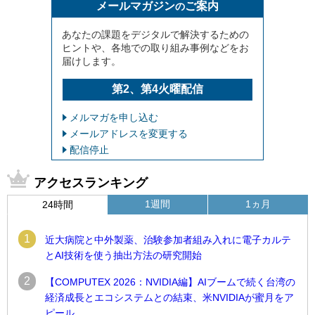
メールマガジン
ご案内
の
あなたの課題をデジタルで解決するための
ヒントや、各地での取り組み事例などをお
届けします。
第2、第4火曜配信
メルマガを申し込む
メールアドレスを変更する
配信停止
アクセスランキング
1週間
1ヵ月
24時間
1
近大病院と中外製薬、治験参加者組み入れに電子カルテ
とAI技術を使う抽出方法の研究開始
2
【COMPUTEX 2026：NVIDIA編】AIブームで続く台湾の
経済成長とエコシステムとの結束、米NVIDIAが蜜月をア
ピール