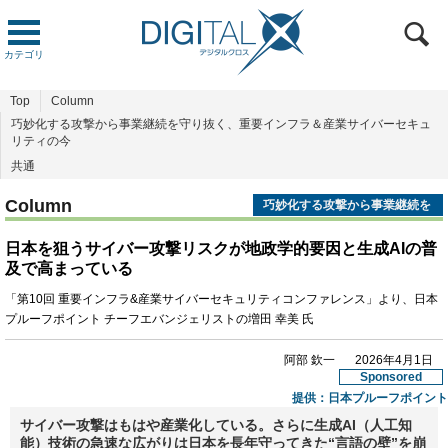
カテゴリ
Top
Column
巧妙化する攻撃から事業継続を守り抜く、重要インフラ＆産業サイバーセキュ
リティの今
共通
Column
巧妙化する攻撃から事業継続を
守り抜く、重要インフラ＆産業
サイバーセキュリティの今
日本を狙うサイバー攻撃リスクが地政学的要因と生成AIの普
及で高まっている
「第10回 重要インフラ&産業サイバーセキュリティコンファレンス」より、日本
プルーフポイント チーフエバンジェリストの増田 幸美 氏
阿部 欽一
2026年4月1日
Sponsored
提供：
日本プルーフポイント
サイバー攻撃はもはや産業化している。さらに生成AI（人工知
能）技術の急速な広がりは日本を長年守ってきた“言語の壁”を崩