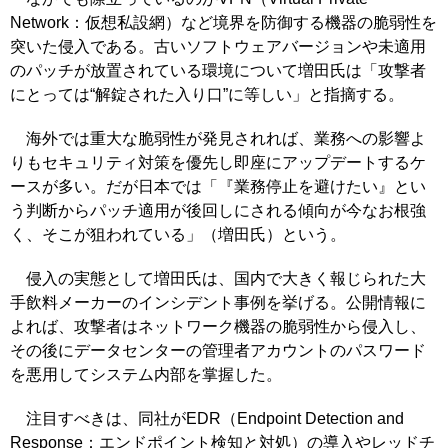
Network：仮想私設網）など境界を防御する機器の脆弱性を
突いた侵入である。古いソフトウェアバージョンや未適用
のパッチが放置されている環境について増田氏は「攻撃者
にとっては“解錠された入り口”に等しい」と指摘する。
海外では重大な脆弱性が発見されれば、業務への影響よ
りもセキュリティ対策を優先し即座にアップデートするケ
ースが多い。だが日本では「『業務停止を避けたい』とい
う判断からパッチ適用が後回しにされる傾向が今なお根強
く、そこが狙われている」（増田氏）という。
侵入の実態として増田氏は、国内で大きく報じられた大
手飲料メーカーのインシデント事例を挙げる。公開情報に
よれば、攻撃者はネットワーク機器の脆弱性から侵入し、
その後にデータセンターの管理者アカウントのパスワード
を悪用してシステム内部を掌握した。
注目すべきは、同社がEDR（Endpoint Detection and
Response：エンドポイント検知と対処）の導入やレッドチ