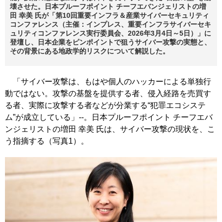
壊させた。日本プルーフポイント チーフエバンジェリストの増
田 幸美 氏が「第10回重要インフラ＆産業サイバーセキュリティ
コンファレンス（主催：インプレス、重要インフラサイバーセキ
ュリティコンファレンス実行委員会、2026年3月4日～5日）」に
登壇し、日本企業をピンポイントで狙うサイバー攻撃の実態と、
その背景にある地政学的リスクについて解説した。
「サイバー攻撃は、もはや個人のハッカーによる単独行
動ではない。攻撃の基盤を提供する者、侵入経路を売買す
る者、実際に攻撃する者などが分業する“犯罪エコシステ
ム”が成立している」--。日本プルーフポイント チーフエバ
ンジェリストの増田 幸美 氏は、サイバー攻撃の現状を、こ
う指摘する（写真1）。