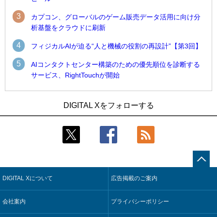
3
カプコン、グローバルのゲーム販売データ活用に向け分
析基盤をクラウドに刷新
4
フィジカルAIが迫る“人と機械の役割の再設計”【第3回】
5
AIコンタクトセンター構築のための優先順位を診断する
サービス、RightTouchが開始
1
1
近大病院と中外製薬、治験参加者組み入れに電子カルテとAI
古河電工、全社データの横断利用に向け仮想化技術を使う統
DIGITAL Xをフォローする
技術を使う抽出方法の研究開始
合基盤を本格稼働
2
2
Umios、消費者起点の販売計画策定に向けたAIシステムを本格
鹿島建設、鋼管柱へのコンクリート充填時の異常を検出する
稼働
AIを遠隔監視システムに実装
3
3
コスモ石油、製油所の設備点検への四足歩行ロボット利用を
近大病院と中外製薬、治験参加者組み入れに電子カルテとAI
検証
技術を使う抽出方法の研究開始
DIGITAL Xについて
広告掲載のご案内
4
4
【COMPUTEX 2026：Arm編】チップ自社製造で鍵を握る台
そもそも今の仕事はAIエージェントを求めているのか【第25
湾サプライチェーン、英Armが連携を強調
回】
会社案内
プライバシーポリシー
5
5
フィジカルAIが迫る“人と機械の役割の再設計”【第3回】
製造業の現場の暗黙知を組織横断で活用するためのナレッジ