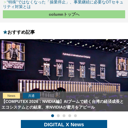
“特殊”ではなくなった「操業停止」、事業継続に必要なOTセキュ
リティ対策とは
columnトップへ
おすすめ記事
News
共通
【COMPUTEX 2026：NVIDIA編】AIブームで続く台湾の経済成長と
エコシステムとの結束、米NVIDIAが蜜月をアピール
DIGITAL X News