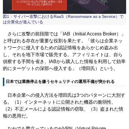
図1：サイバー攻撃におけるRaaS（Ransomware as a Service）で
は分業化が進んでいる
さらに攻撃の前段階では「IAB（Initial Access Broker）」
と呼ばれる存在が重要な役割を果たす。「彼らは企業ネッ
トワークに侵入するための認証情報をあらかじめ盗み出
し、それを地下市場で販売する。アフィリエイトは、自ら
偵察する手間を省き、IABから購入した情報を利用して効率
的にターゲットの深部へ侵入する」（増田氏）という。
日本では業務停止を嫌うセキュリティの運用不備が突かれる
日本企業への侵入方法を増田氏は3つのパターンに大別す
る。（1）インターネットに公開された機器の脆弱性、
（2）不正メールによる認証情報の窃取、（3）盗まれた情
報の悪用だ。
なかでも際立っているのがVPN（Virtual Private