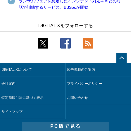
5
ランサムウェアを想定したインシデント対応をAIとの対
話で訓練するサービス、BBSecが開始
1
1
Umios、消費者起点の販売計画策定に向けたAIシステムを本格
古河電工、全社データの横断利用に向け仮想化技術を使う統
DIGITAL Xをフォローする
稼働
合基盤を本格稼働
2
2
近大病院と中外製薬、治験参加者組み入れに電子カルテとAI
鹿島建設、鋼管柱へのコンクリート充填時の異常を検出する
技術を使う抽出方法の研究開始
AIを遠隔監視システムに実装
3
3
コスモ石油、製油所の設備点検への四足歩行ロボット利用を
そもそも今の仕事はAIエージェントを求めているのか【第25
検証
回】
DIGITAL Xについて
広告掲載のご案内
4
4
【COMPUTEX 2026：Arm編】チップ自社製造で鍵を握る台
製造業の現場の暗黙知を組織横断で活用するためのナレッジ
湾サプライチェーン、英Armが連携を強調
管理基盤、LIGHTzが提供
会社案内
プライバシーポリシー
5
5
製造業の現場の暗黙知を組織横断で活用するためのナレッジ
Umios、消費者起点の販売計画策定に向けたAIシステムを本格
管理基盤、LIGHTzが提供
稼働
特定商取引法に基づく表示
お問い合わせ
サイトマップ
PC版で見る