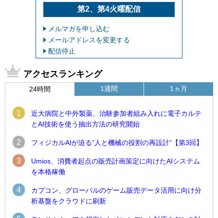
第2、第4火曜配信
メルマガを申し込む
メールアドレスを変更する
配信停止
アクセスランキング
1週間
1ヵ月
24時間
1
近大病院と中外製薬、治験参加者組み入れに電子カルテ
とAI技術を使う抽出方法の研究開始
2
フィジカルAIが迫る“人と機械の役割の再設計”【第3回】
3
Umios、消費者起点の販売計画策定に向けたAIシステム
を本格稼働
4
カプコン、グローバルのゲーム販売データ活用に向け分
析基盤をクラウドに刷新