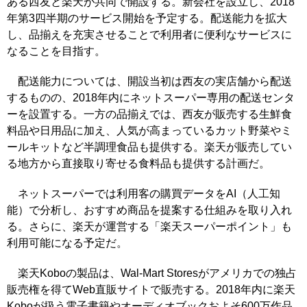
ある西友と楽天が共同で開設する。新会社を設立し、2018
年第3四半期のサービス開始を予定する。配送能力を拡大
し、品揃えを充実させることで利用者に便利なサービスに
なることを目指す。
配送能力については、開設当初は西友の実店舗から配送
するものの、2018年内にネットスーパー専用の配送センタ
ーを設置する。一方の品揃えでは、西友が販売する生鮮食
料品や日用品に加え、人気が高まっているカット野菜やミ
ールキットなど半調理食品も提供する。楽天が販売してい
る地方から直接取り寄せる食料品も提供する計画だ。
ネットスーパーでは利用客の購買データをAI（人工知
能）で分析し、おすすめ商品を提案する仕組みを取り入れ
る。さらに、楽天が運営する「楽天スーパーポイント」も
利用可能になる予定だ。
楽天Koboの製品は、Wal-Mart Storesがアメリカでの独占
販売権を得てWeb直販サイトで販売する。2018年内に楽天
Koboが扱う電子書籍やオーディオブックおよそ600万作品