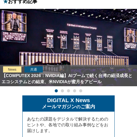
おすすめ記事
News
共通
【COMPUTEX 2026：NVIDIA編】AIブームで続く台湾の経済成長と
エコシステムとの結束、米NVIDIAが蜜月をアピール
DIGITAL X News
メールマガジン
ご案内
の
あなたの課題をデジタルで解決するための
ヒントや、各地での取り組み事例などをお
届けします。