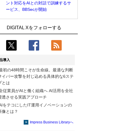
ント対応をAIとの対話で訓練するサ
ービス、BBSecが開始
Umios、消費者起点の販売計画策定に向
古河電工、全社データの横断利用に向け
DIGITAL Xをフォローする
けたAIシステムを本格稼働
仮想化技術を使う統合基盤を本格稼働
近大病院と中外製薬、治験参加者組み入
鹿島建設、鋼管柱へのコンクリート充填
れに電子カルテとAI技術を使う抽出方法
時の異常を検出するAIを遠隔監視システ
の研究開始
ムに実装
品導入
コスモ石油、製油所の設備点検への四足
そもそも今の仕事はAIエージェントを求
最初の48時間こそが生命線。最適な判断
歩行ロボット利用を検証
めているのか【第25回】
サイバー攻撃を封じ込める具体的な6ステ
【COMPUTEX 2026：Arm編】チップ自
製造業の現場の暗黙知を組織横断で活用
プとは
社製造で鍵を握る台湾サプライチェー
するためのナレッジ管理基盤、LIGHTzが
全従業員がAIと働く組織へ AI活用を全社
ン、英Armが連携を強調
提供
浸透させる実践アプローチ
AIをテコにしたIT運用イノベーションの
製造業の現場の暗黙知を組織横断で活用
Umios、消費者起点の販売計画策定に向
新像とは？
するためのナレッジ管理基盤、LIGHTzが
けたAIシステムを本格稼働
提供
Impress Business Libraryへ