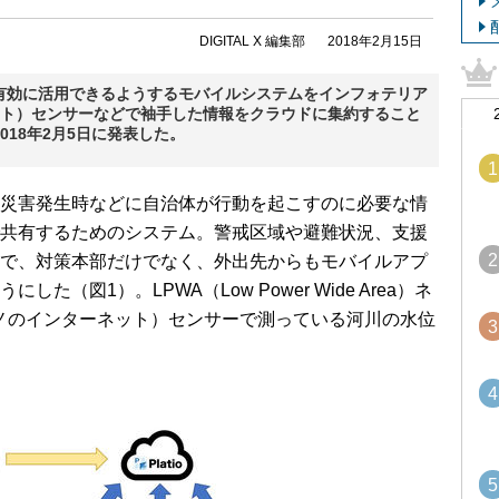
DIGITAL X 編集部
2018年2月15日
有効に活用できるようするモバイルシステムをインフォテリア
ット）センサーなどで袖手した情報をクラウドに集約すること
18年2月5日に発表した。
1
災害発生時などに自治体が行動を起こすのに必要な情
共有するためのシステム。警戒区域や避難状況、支援
2
で、対策本部だけでなく、外出先からもモバイルアプ
（図1）。LPWA（Low Power Wide Area）ネ
モノのインターネット）センサーで測っている河川の水位
3
4
5