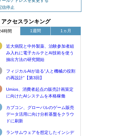
メールアドレスを変更する
配信停止
アクセスランキング
1週間
1ヵ月
24時間
近大病院と中外製薬、治験参加者組
み入れに電子カルテとAI技術を使う
抽出方法の研究開始
フィジカルAIが迫る“人と機械の役割
の再設計”【第3回】
Umios、消費者起点の販売計画策定
に向けたAIシステムを本格稼働
カプコン、グローバルのゲーム販売
データ活用に向け分析基盤をクラウ
ドに刷新
ランサムウェアを想定したインシデ