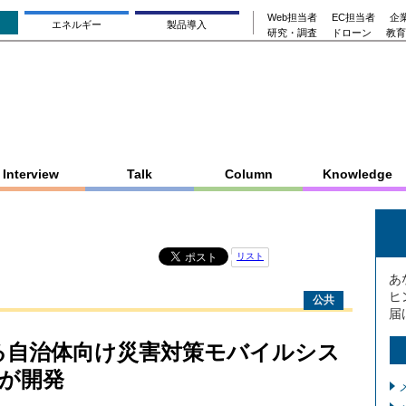
Web担当者
EC担当者
企業
エネルギー
製品導入
研究・調査
ドローン
教育
Interview
Talk
Column
Knowledge
リスト
あ
ヒ
公共
届
する自治体向け災害対策モバイルシス
が開発