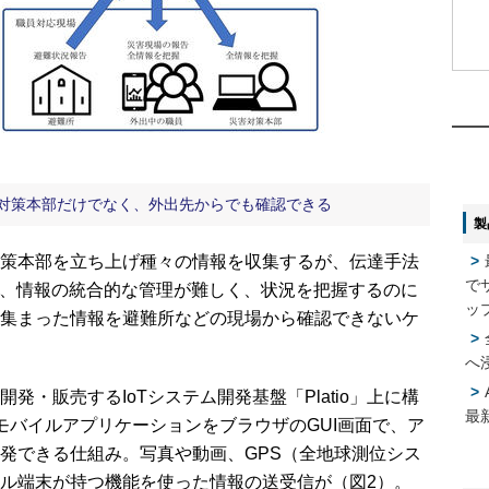
1
1
2
2
、対策本部だけでなく、外出先からでも確認できる
製
3
3
策本部を立ち上げ種々の情報を収集するが、伝達手法
で
れ、情報の統合的な管理が難しく、状況を把握するのに
4
4
ッ
集まった情報を避難所などの現場から確認できないケ
へ
5
5
・販売するIoTシステム開発基盤「Platio」上に構
最
応のモバイルアプリケーションをブラウザのGUI画面で、ア
発できる仕組み。写真や動画、GPS（全地球測位シス
ル端末が持つ機能を使った情報の送受信が（図2）。