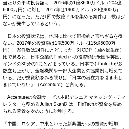
当たりの平均投資額も、2016年の1億8600万ドル（204億
6000万円）に対し、2017年は1900万ドル（20億9000万
円）になった。ただ1回で数億ドルを集める案件は、数は少
ないが発生しているという。
日本の投資状況は、他国に比べて消極的と言わざるを得
ない。2017年の投資額は1億500万ドル（115億5000万
円）、案件数は24件にとどまった。対GDP（国内総生産）
比で見ると、日本企業のFintechへの投資額は米国や英国、
インドの30分の1にとどまっている。日本でもFintechが多
数立ち上がり、金融機関や一部大企業との協業例も増えて
いる。だが投資額をみる限りは「日本の潜在力を引き出し
きれていない」（Accenture）と言える。
Accentureの金融サービス本部でシニア マネジング・ディ
レクターを務めるJulian Skan氏は、FinTechが資金を集め
られる背景を次のように説明する。
「中国、ロシア、中東といった新興国からの投資が増加