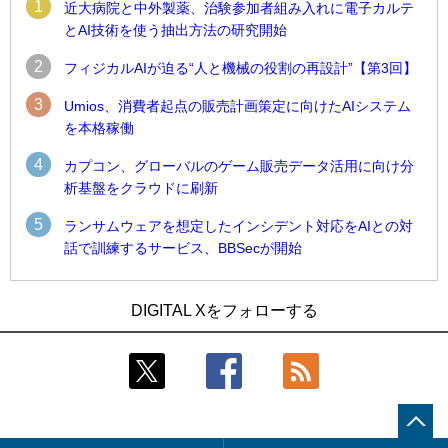
1
近大病院と中外製薬、治験参加者組み入れに電子カルテ
とAI技術を使う抽出方法の研究開始
2
フィジカルAIが迫る“人と機械の役割の再設計”【第3回】
3
Umios、消費者起点の販売計画策定に向けたAIシステム
を本格稼働
4
カプコン、グローバルのゲーム販売データ活用に向け分
析基盤をクラウドに刷新
5
ランサムウェアを想定したインシデント対応をAIとの対
話で訓練するサービス、BBSecが開始
1
1
Umios、消費者起点の販売計画策定に向けたAIシステムを本格
古河電工、全社データの横断利用に向け仮想化技術を使う統
DIGITAL Xをフォローする
稼働
合基盤を本格稼働
2
2
近大病院と中外製薬、治験参加者組み入れに電子カルテとAI
鹿島建設、鋼管柱へのコンクリート充填時の異常を検出する
技術を使う抽出方法の研究開始
AIを遠隔監視システムに実装
3
3
コスモ石油、製油所の設備点検への四足歩行ロボット利用を
そもそも今の仕事はAIエージェントを求めているのか【第25
検証
回】