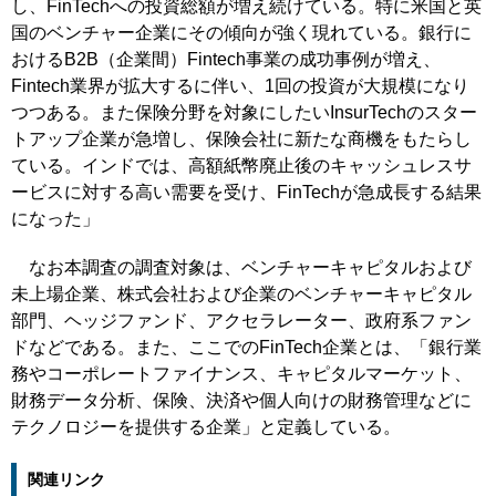
し、FinTechへの投資総額が増え続けている。特に米国と英
国のベンチャー企業にその傾向が強く現れている。銀行に
おけるB2B（企業間）Fintech事業の成功事例が増え、
Fintech業界が拡大するに伴い、1回の投資が大規模になり
つつある。また保険分野を対象にしたいInsurTechのスター
トアップ企業が急増し、保険会社に新たな商機をもたらし
ている。インドでは、高額紙幣廃止後のキャッシュレスサ
ービスに対する高い需要を受け、FinTechが急成長する結果
になった」
なお本調査の調査対象は、ベンチャーキャピタルおよび
未上場企業、株式会社および企業のベンチャーキャピタル
部門、ヘッジファンド、アクセラレーター、政府系ファン
ドなどである。また、ここでのFinTech企業とは、「銀行業
務やコーポレートファイナンス、キャピタルマーケット、
財務データ分析、保険、決済や個人向けの財務管理などに
テクノロジーを提供する企業」と定義している。
関連リンク