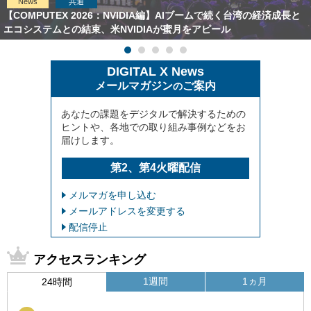
News
共通
【COMPUTEX 2026：NVIDIA編】AIブームで続く台湾の経済成長と
エコシステムとの結束、米NVIDIAが蜜月をアピール
DIGITAL X News
メールマガジン
ご案内
の
あなたの課題をデジタルで解決するための
ヒントや、各地での取り組み事例などをお
届けします。
第2、第4火曜配信
メルマガを申し込む
メールアドレスを変更する
配信停止
アクセスランキング
1週間
1ヵ月
24時間