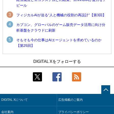
ピール
3
フィジカルAIが迫る“人と機械の役割の再設計”【第3回】
4
カプコン、グローバルのゲーム販売データ活用に向け分
析基盤をクラウドに刷新
5
そもそも今の仕事はAIエージェントを求めているのか
【第25回】
1
1
近大病院と中外製薬、治験参加者組み入れに電子カルテとAI
古河電工、全社データの横断利用に向け仮想化技術を使う統
DIGITAL Xをフォローする
技術を使う抽出方法の研究開始
合基盤を本格稼働
2
2
Umios、消費者起点の販売計画策定に向けたAIシステムを本格
鹿島建設、鋼管柱へのコンクリート充填時の異常を検出する
稼働
AIを遠隔監視システムに実装
3
3
【COMPUTEX 2026：Arm編】チップ自社製造で鍵を握る台
近大病院と中外製薬、治験参加者組み入れに電子カルテとAI
湾サプライチェーン、英Armが連携を強調
技術を使う抽出方法の研究開始
DIGITAL Xについて
広告掲載のご案内
4
4
コスモ石油、製油所の設備点検への四足歩行ロボット利用を
そもそも今の仕事はAIエージェントを求めているのか【第25
検証
回】
会社案内
プライバシーポリシー