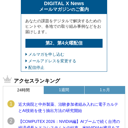
DIGITAL X News
メールマガジン
ご案内
の
あなたの課題をデジタルで解決するための
ヒントや、各地での取り組み事例などをお
届けします。
第2、第4火曜配信
メルマガを申し込む
メールアドレスを変更する
配信停止
アクセスランキング
1週間
1ヵ月
24時間
1
近大病院と中外製薬、治験参加者組み入れに電子カルテ
とAI技術を使う抽出方法の研究開始
2
【COMPUTEX 2026：NVIDIA編】AIブームで続く台湾の
経済成長とエコシステムとの結束、米NVIDIAが蜜月をア