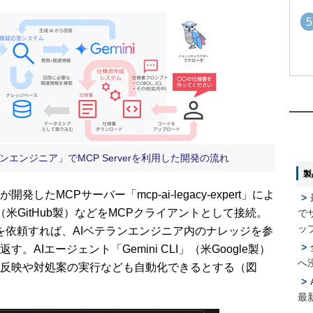
5
1
1
2
2
エンジニア」でMCP Serverを利用した開発の流れ
製
3
3
MCPサーバー「mcp-ai-legacy-expert」によ
ot」（米GitHub製）などをMCPクライアントとして接続。
で
4
ッ
を依頼すれば、AIベテランエンジニア内のナレッジを参
4
AIエージェント「Gemini CLI」（米Google製）
へ
反映や対処案の実行なども自動化できるとする（図
5
5
最