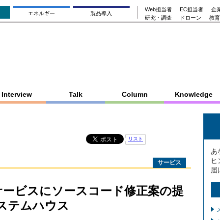
Web担当者
EC担当者
企業
エネルギー
製品導入
研究・調査
ドローン
教育
Interview
Talk
Column
Knowledge
リスト
あ
ヒ
サービス
届
成サービスにソースコード修正案の提
ステムハウス