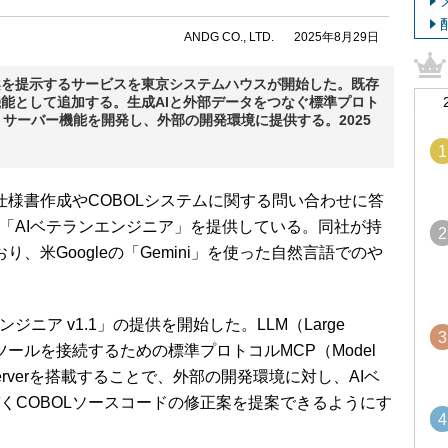
ANDG CO., LTD.
2025年8月29日
案を提示するサービスを東京システムハウスが開始した。既存
機能として追加する。生成AIと外部データをつなぐ標準プロト
otocol）サーバー機能を開発し、外部の開発環境に提供する。2025
1
仕様書作成やCOBOLシステムに関する問い合わせに答
の「AIベテランエンジニア」を提供している。同社が持
2
り、米Googleの「Gemini」を使った自然言語でのや
ニア v1.1」の提供を開始した。LLM（Large
3
ータやツールを接続するための標準プロトコルMCP（Model
MCP Serverを搭載することで、外部の開発環境に対し、AIベ
くCOBOLソースコードの修正案を提案できるようにす
4