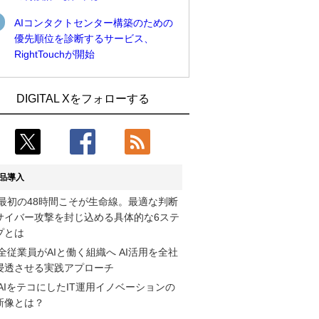
AIコンタクトセンター構築のための
優先順位を診断するサービス、
RightTouchが開始
近大病院と中外製薬、治験参加者組み入
古河電工、全社データの横断利用に向け
DIGITAL Xをフォローする
れに電子カルテとAI技術を使う抽出方法
仮想化技術を使う統合基盤を本格稼働
の研究開始
鹿島建設、鋼管柱へのコンクリート充填
Umios、消費者起点の販売計画策定に向
時の異常を検出するAIを遠隔監視システ
けたAIシステムを本格稼働
ムに実装
品導入
コスモ石油、製油所の設備点検への四足
近大病院と中外製薬、治験参加者組み入
最初の48時間こそが生命線。最適な判断
歩行ロボット利用を検証
れに電子カルテとAI技術を使う抽出方法
サイバー攻撃を封じ込める具体的な6ステ
の研究開始
【COMPUTEX 2026：Arm編】チップ自
プとは
社製造で鍵を握る台湾サプライチェー
そもそも今の仕事はAIエージェントを求
全従業員がAIと働く組織へ AI活用を全社
ン、英Armが連携を強調
めているのか【第25回】
浸透させる実践アプローチ
AIをテコにしたIT運用イノベーションの
フィジカルAIが迫る“人と機械の役割の再
製造業の現場の暗黙知を組織横断で活用
新像とは？
設計”【第3回】
するためのナレッジ管理基盤、LIGHTzが