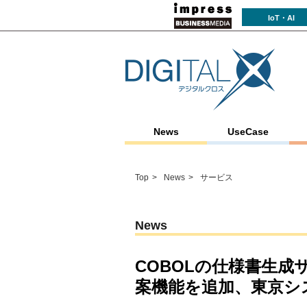
IoT・AI
News
UseCase
Top
News
サービス
News
COBOLの仕様書生
案機能を追加、東京シ