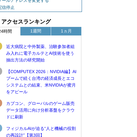
メールアドレスを変更する
配信停止
アクセスランキング
1週間
1ヵ月
24時間
近大病院と中外製薬、治験参加者組
み入れに電子カルテとAI技術を使う
抽出方法の研究開始
【COMPUTEX 2026：NVIDIA編】AI
ブームで続く台湾の経済成長とエコ
システムとの結束、米NVIDIAが蜜月
をアピール
カプコン、グローバルのゲーム販売
データ活用に向け分析基盤をクラウ
ドに刷新
フィジカルAIが迫る“人と機械の役割
の再設計”【第3回】