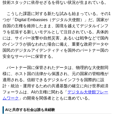
技術スタックに依存せざるを得ない状況が生まれている。
こうした課題に対する新たな試みも始まっている。その1
つが「Digital Embassies（デジタル大使館）」だ。国家が
自国の主権を維持したまま、国境を越えてデジタルインフ
ラを拡張する新しいモデルとして注目されている。具体的
には、サイバー攻撃や自然災害、あるいは戦争などで国内
のインフラが損なわれた場合に備え、重要な政府データや
国民のデジタルアイデンティティを国外のパートナー国の
安全なサーバーに保管する。
パートナー国に保管されたデータは、物理的な大使館同
様に、ホスト国の法律から保護され、元の国家の管轄権が
適用される。信頼できるデジタルインフラを国際的に設
計・統治・運用するための共通基盤の確立に向け世界経済
フォーラムは、AIの主権に関わる「
デジタル大使館フレー
ムワーク
」の開発を関係者とともに進めている。
AIと共存する社会は誰も未経験