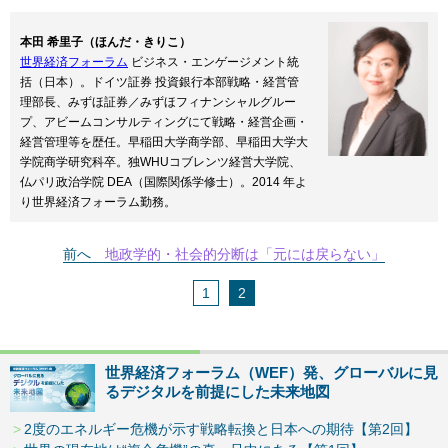
本田 希里子（ほんだ・きりこ）
世界経済フォーラム
ビジネス・エンゲージメント統
括（日本）。ドイツ証券 投資銀行本部戦略・経営管
理部長、みずほ証券／みずほフィナンシャルグルー
プ、アビームコンサルティングにて戦略・経営企画・
経営管理等を歴任。早稲田大学商学部、早稲田大学大
学院商学研究科卒。独WHUコブレンツ経営大学院、
仏パリ政治学院 DEA（国際関係学修士）。2014 年よ
り世界経済フォーラム勤務。
前へ
地政学的・社会的分断は「元には戻らない」
1
2
世界経済フォーラム（WEF）発、グローバルに見
るデジタルを前提にした未来地図
2度のエネルギー危機が示す戦略転換と日本への期待【第2回】