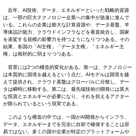
近年、AI技術、データ、エネルギーといった戦略的資源
は、一部の巨大テクノロジー企業への集中が急速に進んで
いる。これらの企業は膨大な計算資源や、データ基盤、半
導体設計能力、クラウドインフラなどを垂直統合し、国家
を凌駕する規模の影響力を持つようになりつつある。その
結果、各国の「AI主権」「データ主権」「エネルギー主
権」は相対的に弱まりつつある。
背景には2つの構造的変化がある。第一は、テクノロジー
は本質的に国境を越えるという点だ。AIモデルは国境を越
えて提供され、クラウド基盤はグローバルに分散し、デー
タは瞬時に移動する。第二は、最先端技術の開発には莫大
な投資とエネルギーが必要になり、それを担えるアクター
が限られているという現実である。
このような構造の中では、一国がAI開発からインフラ、
データ、エネルギーまでを完全に自前で確保することは容
易ではない。多くの国や企業が特定のプラットフォームや