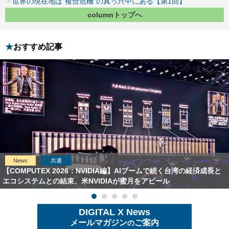
世界の現在地は“複合危機”の真っ只中にある【第1回】
columnトップへ
おすすめ記事
News
共通
【COMPUTEX 2026：NVIDIA編】AIブームで続く台湾の経済成長と
エコシステムとの結束、米NVIDIAが蜜月をアピール
DIGITAL X News
メールマガジン
ご案内
の