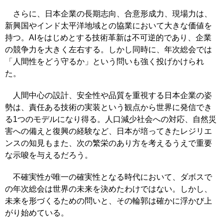
さらに、日本企業の長期志向、合意形成力、現場力は、
新興国やインド太平洋地域との協業において大きな価値を
持つ。AIをはじめとする技術革新は不可逆的であり、企業
の競争力を大きく左右する。しかし同時に、年次総会では
「人間性をどう守るか」という問いも強く投げかけられ
た。
人間中心の設計、安全性や品質を重視する日本企業の姿
勢は、責任ある技術の実装という観点から世界に発信でき
る1つのモデルになり得る。人口減少社会への対応、自然災
害への備えと復興の経験など、日本が培ってきたレジリエ
ンスの知見もまた、次の繁栄のあり方を考えるうえで重要
な示唆を与えるだろう。
不確実性が唯一の確実性となる時代において、ダボスで
の年次総会は世界の未来を決めたわけではない。しかし、
未来を形づくるための問いと、その輪郭は確かに浮かび上
がり始めている。