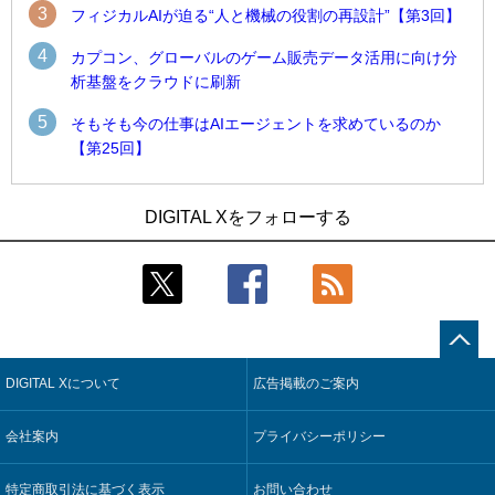
3
フィジカルAIが迫る“人と機械の役割の再設計”【第3回】
4
カプコン、グローバルのゲーム販売データ活用に向け分
析基盤をクラウドに刷新
5
そもそも今の仕事はAIエージェントを求めているのか
【第25回】
1
1
近大病院と中外製薬、治験参加者組み入れに電子カルテとAI
古河電工、全社データの横断利用に向け仮想化技術を使う統
DIGITAL Xをフォローする
技術を使う抽出方法の研究開始
合基盤を本格稼働
2
2
Umios、消費者起点の販売計画策定に向けたAIシステムを本格
鹿島建設、鋼管柱へのコンクリート充填時の異常を検出する
稼働
AIを遠隔監視システムに実装
3
3
【COMPUTEX 2026：Arm編】チップ自社製造で鍵を握る台
近大病院と中外製薬、治験参加者組み入れに電子カルテとAI
湾サプライチェーン、英Armが連携を強調
技術を使う抽出方法の研究開始
DIGITAL Xについて
広告掲載のご案内
4
4
コスモ石油、製油所の設備点検への四足歩行ロボット利用を
そもそも今の仕事はAIエージェントを求めているのか【第25
検証
回】
会社案内
プライバシーポリシー
5
5
フィジカルAIが迫る“人と機械の役割の再設計”【第3回】
製造業の現場の暗黙知を組織横断で活用するためのナレッジ
管理基盤、LIGHTzが提供
特定商取引法に基づく表示
お問い合わせ