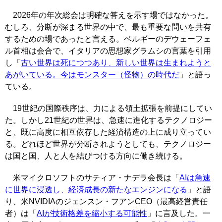
2026年の年次総会は明確な答えを示す場ではなかった。
むしろ、分断が深まる世界の中で、最も重要な問いを共有
するための場であったと言える。ベルギーのデウェーフェ
ル首相は会合で、イタリアの思想家グラムシの言葉を引用
し「
古い世界は死につつあり、新しい世界は生まれようと
あがいている。今はモンスター（怪物）の時代だ
」と語っ
ている。
19世紀の国際秩序は、力による領土拡張を前提にしてい
た。しかし21世紀の世界は、急速に進化するテクノロジー
と、既に高度に相互依存した経済構造の上に成り立ってい
る。どれほど世界が分断されようとしても、テクノロジー
は国と国、人と人を結びつける方向に働き続ける。
米マイクロソフトのサティア・ナデラ会長は「
AIは急速
に世界に浸透し、経済成長の新たなエンジンになる
」と語
り、米NVIDIAのジェンスン・フアンCEO（最高経営責任
者）は「
AIが技術格差を縮小する可能性
」に言及した。一