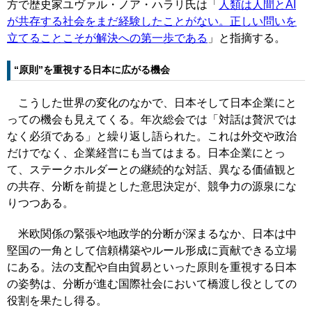
方で歴史家ユヴァル・ノア・ハラリ氏は「
人類は人間とAI
が共存する社会をまだ経験したことがない。正しい問いを
立てることこそが解決への第一歩である
」と指摘する。
“原則”を重視する日本に広がる機会
こうした世界の変化のなかで、日本そして日本企業にと
っての機会も見えてくる。年次総会では「対話は贅沢では
なく必須である」と繰り返し語られた。これは外交や政治
だけでなく、企業経営にも当てはまる。日本企業にとっ
て、ステークホルダーとの継続的な対話、異なる価値観と
の共存、分断を前提とした意思決定が、競争力の源泉にな
りつつある。
米欧関係の緊張や地政学的分断が深まるなか、日本は中
堅国の一角として信頼構築やルール形成に貢献できる立場
にある。法の支配や自由貿易といった原則を重視する日本
の姿勢は、分断が進む国際社会において橋渡し役としての
役割を果たし得る。