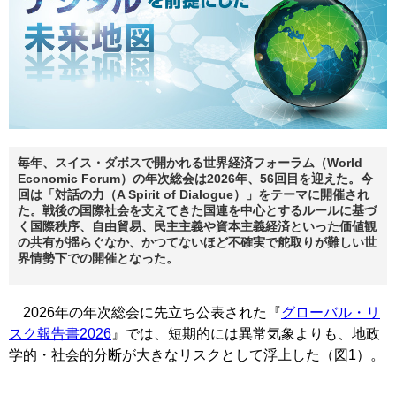
毎年、スイス・ダボスで開かれる世界経済フォーラム（World
Economic Forum）の年次総会は2026年、56回目を迎えた。今
回は「対話の力（A Spirit of Dialogue）」をテーマに開催され
た。戦後の国際社会を支えてきた国連を中心とするルールに基づ
く国際秩序、自由貿易、民主主義や資本主義経済といった価値観
の共有が揺らぐなか、かつてないほど不確実で舵取りが難しい世
界情勢下での開催となった。
2026年の年次総会に先立ち公表された『
グローバル・リ
スク報告書2026
』では、短期的には異常気象よりも、地政
学的・社会的分断が大きなリスクとして浮上した（図1）。