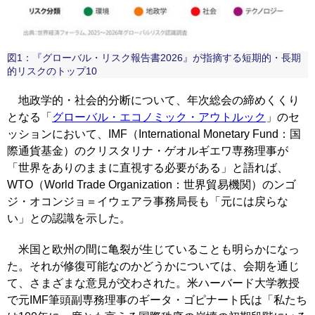
図1：『グローバル・リスク報告書2026』が指摘する短期的・長期
的リスクのトップ10
地政学的・社会的分断について、年次総会の締めくくり
となる「
グローバル・エコノミック・アウトルック
」のセ
ッションにおいて、IMF（International Monetary Fund：国
際通貨基金）のクリスタリナ・ゲオルギエワ専務理事が
「世界をありのままに直視する必要がある」と語れば、
WTO（World Trade Organization：世界貿易機関）のンゴ
ジ・オコンジョ＝イウェアラ事務局長も「元には戻らな
い」との認識を示した。
米国と欧州の間に亀裂が生じていることも明らかになっ
た。それが修復可能なのかどうかについては、会期を通じ
て、さまざまな意見が交わされた。米ハーバード大学教授
で元IMF筆頭副専務理事のギータ・ゴピナート氏は「私たち