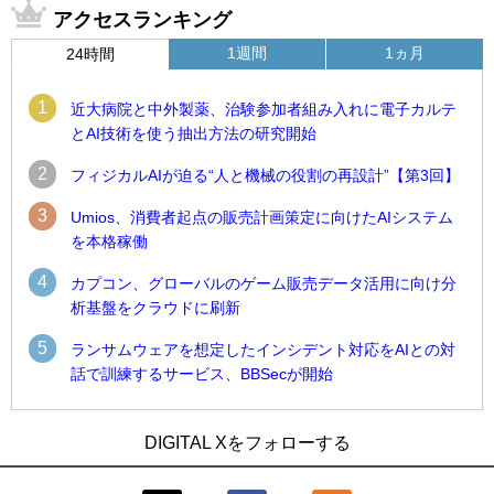
アクセスランキング
1週間
1ヵ月
24時間
1
近大病院と中外製薬、治験参加者組み入れに電子カルテ
とAI技術を使う抽出方法の研究開始
2
フィジカルAIが迫る“人と機械の役割の再設計”【第3回】
3
Umios、消費者起点の販売計画策定に向けたAIシステム
を本格稼働
4
カプコン、グローバルのゲーム販売データ活用に向け分
析基盤をクラウドに刷新
5
ランサムウェアを想定したインシデント対応をAIとの対
話で訓練するサービス、BBSecが開始
1
1
Umios、消費者起点の販売計画策定に向けたAIシステムを本格
古河電工、全社データの横断利用に向け仮想化技術を使う統
DIGITAL Xをフォローする
稼働
合基盤を本格稼働
2
2
近大病院と中外製薬、治験参加者組み入れに電子カルテとAI
鹿島建設、鋼管柱へのコンクリート充填時の異常を検出する