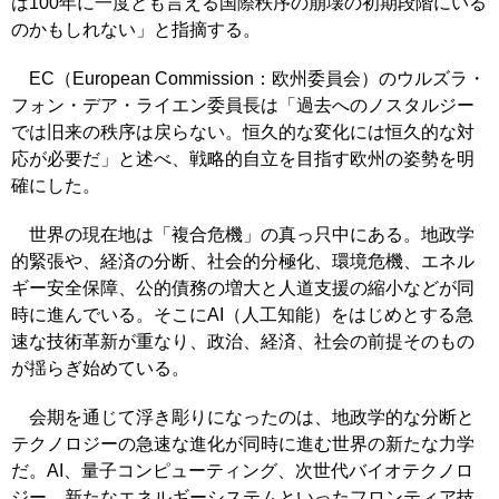
は100年に一度とも言える国際秩序の崩壊の初期段階にいる
のかもしれない」と指摘する。
EC（European Commission：欧州委員会）のウルズラ・
フォン・デア・ライエン委員長は「過去へのノスタルジー
では旧来の秩序は戻らない。恒久的な変化には恒久的な対
応が必要だ」と述べ、戦略的自立を目指す欧州の姿勢を明
確にした。
世界の現在地は「複合危機」の真っ只中にある。地政学
的緊張や、経済の分断、社会的分極化、環境危機、エネル
ギー安全保障、公的債務の増大と人道支援の縮小などが同
時に進んでいる。そこにAI（人工知能）をはじめとする急
速な技術革新が重なり、政治、経済、社会の前提そのもの
が揺らぎ始めている。
会期を通じて浮き彫りになったのは、地政学的な分断と
テクノロジーの急速な進化が同時に進む世界の新たな力学
だ。AI、量子コンピューティング、次世代バイオテクノロ
ジー、新たなエネルギーシステムといったフロンティア技