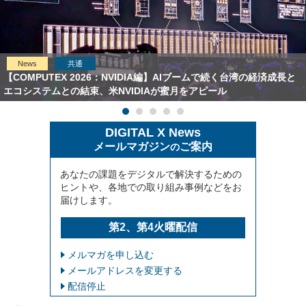
News
共通
【COMPUTEX 2026：NVIDIA編】AIブームで続く台湾の経済成長と
エコシステムとの結束、米NVIDIAが蜜月をアピール
DIGITAL X News
メールマガジン
ご案内
の
あなたの課題をデジタルで解決するための
ヒントや、各地での取り組み事例などをお
届けします。
第2、第4火曜配信
メルマガを申し込む
メールアドレスを変更する
配信停止