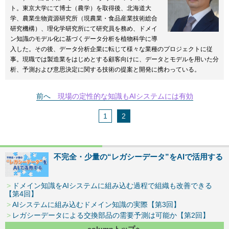
ト。東京大学にて博士（農学）を取得後、北海道大
学、農業生物資源研究所（現農業・食品産業技術総合
研究機構）、理化学研究所にて研究員を務め、ドメイ
ン知識のモデル化に基づくデータ分析を植物科学に導
入した。その後、データ分析企業に転じて様々な業種のプロジェクトに従
事。現職では製造業をはじめとする顧客向けに、データとモデルを用いた分
析、予測および意思決定に関する技術の提案と開発に携わっている。
前へ
現場の定性的な知識もAIシステムには有効
1
2
不完全・少量の“レガシーデータ”をAIで活用する
ドメイン知識をAIシステムに組み込む過程で組織も改善できる
【第4回】
AIシステムに組み込むドメイン知識の実際【第3回】
レガシーデータによる交換部品の需要予測は可能か【第2回】
columnトップへ