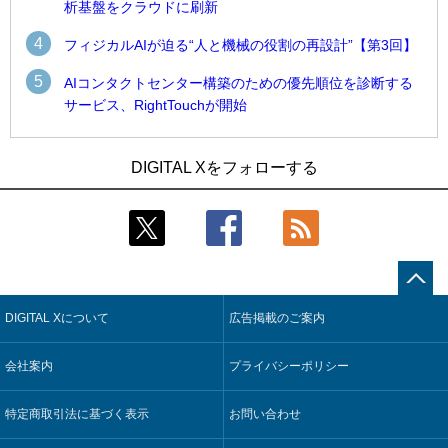
析基盤をクラウドに刷新
4
フィジカルAIが迫る“人と機械の役割の再設計”【第3回】
5
AIコンタクトセンター構築のための優先順位を診断する
サービス、RightTouchが開始
1
1
近大病院と中外製薬、治験参加者組み入れに電子カルテとAI
古河電工、全社データの横断利用に向け仮想化技術を使う統
DIGITAL Xをフォローする
技術を使う抽出方法の研究開始
合基盤を本格稼働
2
2
Umios、消費者起点の販売計画策定に向けたAIシステムを本格
鹿島建設、鋼管柱へのコンクリート充填時の異常を検出する
稼働
AIを遠隔監視システムに実装
3
3
コスモ石油、製油所の設備点検への四足歩行ロボット利用を
近大病院と中外製薬、治験参加者組み入れに電子カルテとAI
検証
技術を使う抽出方法の研究開始
DIGITAL Xについて
広告掲載のご案内
4
4
【COMPUTEX 2026：Arm編】チップ自社製造で鍵を握る台
そもそも今の仕事はAIエージェントを求めているのか【第25
湾サプライチェーン、英Armが連携を強調
回】
会社案内
プライバシーポリシー
5
5
フィジカルAIが迫る“人と機械の役割の再設計”【第3回】
製造業の現場の暗黙知を組織横断で活用するためのナレッジ
管理基盤、LIGHTzが提供
特定商取引法に基づく表示
お問い合わせ