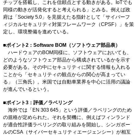
チップを搭載し、これを信頼点とする動きがある。IoTでも
同様の動きが活発化すると考えられる」とみる。例えば政
府は「Society 5.0」を見据えたる指針として「サイバーフ
ィジカルセキュリティ対策フレームワーク（CPSF）」を策
定し、環境整備を進めている。
■ポイント2：Software BOM（ソフトウェア部品表）
ハードウェアのBOM同様に、ソフトウェアにおいても、
どのようなソフトウェア部品から構成されているかを示す
必要がある。その中にセキュリティに関する情報も入れる
ことから「セキュリティの観点からの関心が高まってい
る」（三角氏）。米国では自動車業界を中心に活用の議論
が進んでいるという。
■ポイント3：評価／ラベリング
海外では「EN 303 645」という評価／ラベリングのため
の規格が定められた。それを契機に、例えばフィンランド
が適合性評価ラベリングの取り組みを開始し、シンガポー
ルのCSA（サイバーセキュリティエージェンシー）が相互