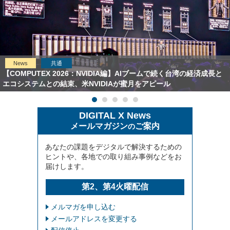
News
共通
【COMPUTEX 2026：NVIDIA編】AIブームで続く台湾の経済成長と
エコシステムとの結束、米NVIDIAが蜜月をアピール
DIGITAL X News
メールマガジン
ご案内
の
あなたの課題をデジタルで解決するための
ヒントや、各地での取り組み事例などをお
届けします。
第2、第4火曜配信
メルマガを申し込む
メールアドレスを変更する