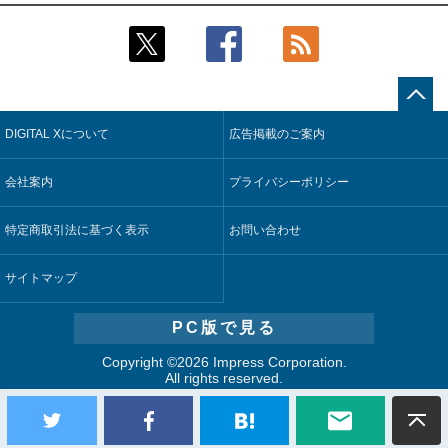
2
2
近大病院と中外製薬、治験参加者組み入れに電子カルテとAI
鹿島建設、鋼管柱へのコンクリート充填時の異常を検出する
技術を使う抽出方法の研究開始
AIを遠隔監視システムに実装
3
3
コスモ石油、製油所の設備点検への四足歩行ロボット利用を
そもそも今の仕事はAIエージェントを求めているのか【第25
検証
回】
DIGITAL Xについて
広告掲載のご案内
4
4
【COMPUTEX 2026：Arm編】チップ自社製造で鍵を握る台
製造業の現場の暗黙知を組織横断で活用するためのナレッジ
湾サプライチェーン、英Armが連携を強調
管理基盤、LIGHTzが提供
会社案内
プライバシーポリシー
5
5
製造業の現場の暗黙知を組織横断で活用するためのナレッジ
Umios、消費者起点の販売計画策定に向けたAIシステムを本格
管理基盤、LIGHTzが提供
稼働
特定商取引法に基づく表示
お問い合わせ
サイトマップ
PC版で見る
Copyright ©
2026 Impress Corporation.
All rights reserved.