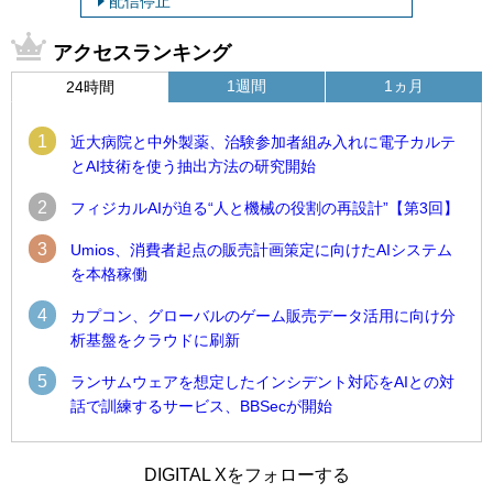
配信停止
アクセスランキング
1週間
1ヵ月
24時間
1
近大病院と中外製薬、治験参加者組み入れに電子カルテ
とAI技術を使う抽出方法の研究開始
2
フィジカルAIが迫る“人と機械の役割の再設計”【第3回】
3
Umios、消費者起点の販売計画策定に向けたAIシステム
を本格稼働
4
カプコン、グローバルのゲーム販売データ活用に向け分
析基盤をクラウドに刷新
5
ランサムウェアを想定したインシデント対応をAIとの対
話で訓練するサービス、BBSecが開始
1
1
Umios、消費者起点の販売計画策定に向けたAIシステムを本格
古河電工、全社データの横断利用に向け仮想化技術を使う統
DIGITAL Xをフォローする
稼働
合基盤を本格稼働