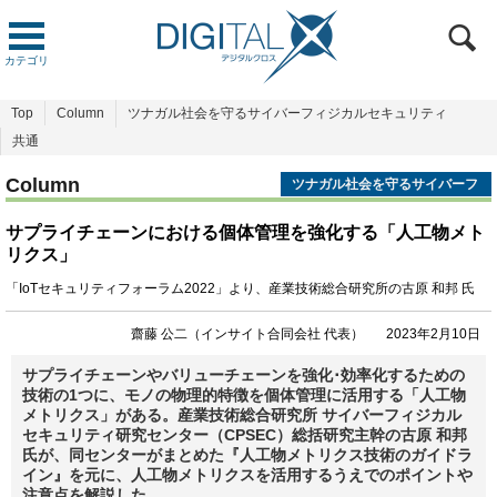
カテゴリ
Top
Column
ツナガル社会を守るサイバーフィジカルセキュリティ
共通
Column
ツナガル社会を守るサイバーフ
ィジカルセキュリティ
サプライチェーンにおける個体管理を強化する「人工物メト
リクス」
「IoTセキュリティフォーラム2022」より、産業技術総合研究所の古原 和邦 氏
齋藤 公二（インサイト合同会社 代表）
2023年2月10日
サプライチェーンやバリューチェーンを強化･効率化するための
技術の1つに、モノの物理的特徴を個体管理に活用する「人工物
メトリクス」がある。産業技術総合研究所 サイバーフィジカル
セキュリティ研究センター（CPSEC）総括研究主幹の古原 和邦
氏が、同センターがまとめた『人工物メトリクス技術のガイドラ
イン』を元に、人工物メトリクスを活用するうえでのポイントや
注意点を解説した。