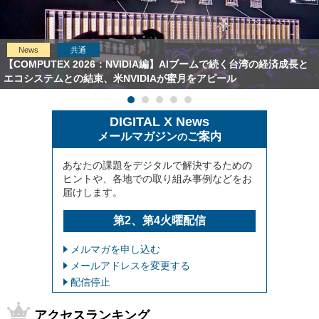
News
共通
【COMPUTEX 2026：NVIDIA編】AIブームで続く台湾の経済成長と
エコシステムとの結束、米NVIDIAが蜜月をアピール
DIGITAL X News
メールマガジン
ご案内
の
あなたの課題をデジタルで解決するための
ヒントや、各地での取り組み事例などをお
届けします。
第2、第4火曜配信
メルマガを申し込む
メールアドレスを変更する
配信停止
アクセスランキング