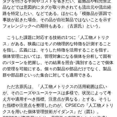
タグを付ける手間やコストを省きたい、盗難品や転売禁止
品などでは意図的にタグが取り外されても流出元や流出経
路を特定したい、などである。ほかにも「模倣品が原因で
事故が起きた場合、その品が自社製品ではないことを示す
フォレンジックへの期待もある」（古原氏）という。
こうした課題に対応する技術の1つに「人工物メトリク
ス」がある。狭義にはモノの物理的な特徴を計測すること
を指し、広義には、そうした特徴を活用することを指す。
個体管理においては、管理対象になる個体を分析して固有
のパターンを把握し、その結果を照合･識別することで個体
の管理を可能にする。個々の製品や部品だけでなく、製品
群や部品群といった集合に対しても適用できる。
ただ古原氏は、「人工物メトリクスの活用範囲は広い
が、そのニーズやユースケースは多様で、状況によって考
え方や適用すべき指標、注意点が異なる」とする。そうし
た指標や注意点を整理したのが、CPSECの『人工物メトリ
クスを用いた個体管理技術ガイダンス』だ（図1）。