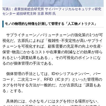
写真1：産業技術総合研究所 サイバーフィジカルセキュリティ研究
センター 総括研究主幹 古原 和邦 氏
モノの物理的な特徴を計測して管理する「人工物メトリクス」
サプライチェーン／バリューチェーンの強化策の1つが可
視化だ。古原氏によれば「複雑性･不安定性が高いサプライ
チェーンを可視化すれば、顧客需要の充足率の向上や生産･
保管･物流にかかるコストや在庫量の削減などの効果が得ら
れるという調査結果もある」。その可視化のポイントにな
るのが個体管理の手法である。
個体管理の手法としては、IDやシリアルナンバー、バー
コード、二次元コード、RFID（ICタグ）といった管理用の
タグを付与する方法が一般的だ。だが古原氏は「課題もあ
る」とする。
具体的には、小さなモノにはタグを付ける場所がない、