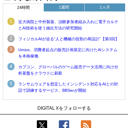
1週間
1ヵ月
24時間
1
近大病院と中外製薬、治験参加者組み入れに電子カルテ
とAI技術を使う抽出方法の研究開始
2
フィジカルAIが迫る“人と機械の役割の再設計”【第3回】
3
Umios、消費者起点の販売計画策定に向けたAIシステム
を本格稼働
4
カプコン、グローバルのゲーム販売データ活用に向け分
析基盤をクラウドに刷新
5
ランサムウェアを想定したインシデント対応をAIとの対
話で訓練するサービス、BBSecが開始
1
1
Umios、消費者起点の販売計画策定に向けたAIシステムを本格
古河電工、全社データの横断利用に向け仮想化技術を使う統
DIGITAL Xをフォローする
稼働
合基盤を本格稼働
2
2
近大病院と中外製薬、治験参加者組み入れに電子カルテとAI
鹿島建設、鋼管柱へのコンクリート充填時の異常を検出する
技術を使う抽出方法の研究開始
AIを遠隔監視システムに実装