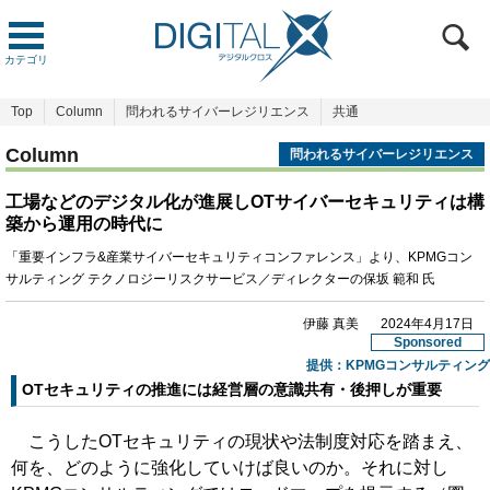
カテゴリ
Top
Column
問われるサイバーレジリエンス
共通
Column
問われるサイバーレジリエンス
工場などのデジタル化が進展しOTサイバーセキュリティは構
築から運用の時代に
「重要インフラ&産業サイバーセキュリティコンファレンス」より、KPMGコン
サルティング テクノロジーリスクサービス／ディレクターの保坂 範和 氏
伊藤 真美
2024年4月17日
Sponsored
提供：
KPMGコンサルティング
OTセキュリティの推進には経営層の意識共有・後押しが重要
こうしたOTセキュリティの現状や法制度対応を踏まえ、
何を、どのように強化していけば良いのか。それに対し