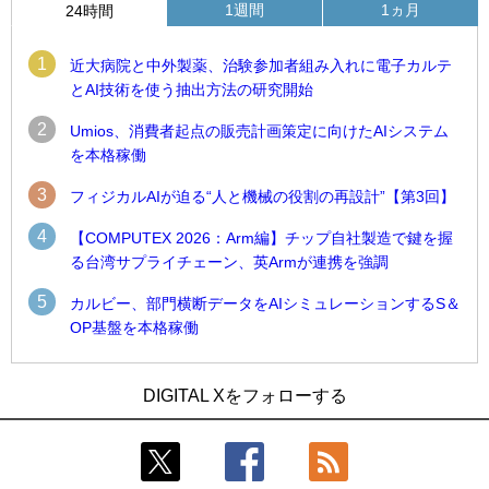
1週間
1ヵ月
24時間
1
近大病院と中外製薬、治験参加者組み入れに電子カルテ
とAI技術を使う抽出方法の研究開始
2
Umios、消費者起点の販売計画策定に向けたAIシステム
を本格稼働
3
フィジカルAIが迫る“人と機械の役割の再設計”【第3回】
4
【COMPUTEX 2026：Arm編】チップ自社製造で鍵を握
る台湾サプライチェーン、英Armが連携を強調
5
カルビー、部門横断データをAIシミュレーションするS＆
OP基盤を本格稼働
1
1
Umios、消費者起点の販売計画策定に向けたAIシステムを本格
古河電工、全社データの横断利用に向け仮想化技術を使う統
DIGITAL Xをフォローする
稼働
合基盤を本格稼働
2
2
製造業の現場の暗黙知を組織横断で活用するためのナレッジ
鹿島建設、鋼管柱へのコンクリート充填時の異常を検出する
管理基盤、LIGHTzが提供
AIを遠隔監視システムに実装