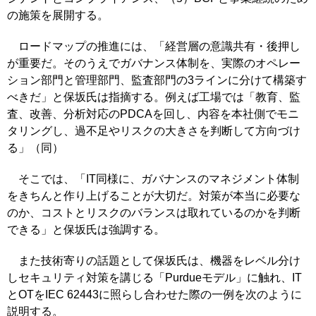
の施策を展開する。
ロードマップの推進には、「経営層の意識共有・後押し
が重要だ。そのうえでガバナンス体制を、実際のオペレー
ション部門と管理部門、監査部門の3ラインに分けて構築す
べきだ」と保坂氏は指摘する。例えば工場では「教育、監
査、改善、分析対応のPDCAを回し、内容を本社側でモニ
タリングし、過不足やリスクの大きさを判断して方向づけ
る」（同）
そこでは、「IT同様に、ガバナンスのマネジメント体制
をきちんと作り上げることが大切だ。対策が本当に必要な
のか、コストとリスクのバランスは取れているのかを判断
できる」と保坂氏は強調する。
また技術寄りの話題として保坂氏は、機器をレベル分け
しセキュリティ対策を講じる「Purdueモデル」に触れ、IT
とOTをIEC 62443に照らし合わせた際の一例を次のように
説明する。