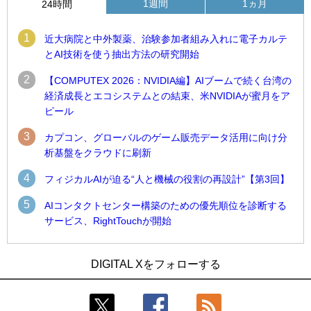
1週間
1ヵ月
24時間
1
近大病院と中外製薬、治験参加者組み入れに電子カルテ
とAI技術を使う抽出方法の研究開始
2
【COMPUTEX 2026：NVIDIA編】AIブームで続く台湾の
経済成長とエコシステムとの結束、米NVIDIAが蜜月をア
ピール
3
カプコン、グローバルのゲーム販売データ活用に向け分
析基盤をクラウドに刷新
4
フィジカルAIが迫る“人と機械の役割の再設計”【第3回】
5
AIコンタクトセンター構築のための優先順位を診断する
サービス、RightTouchが開始
1
1
近大病院と中外製薬、治験参加者組み入れに電子カルテとAI
古河電工、全社データの横断利用に向け仮想化技術を使う統
DIGITAL Xをフォローする
技術を使う抽出方法の研究開始
合基盤を本格稼働
2
2
Umios、消費者起点の販売計画策定に向けたAIシステムを本格
鹿島建設、鋼管柱へのコンクリート充填時の異常を検出する
稼働
AIを遠隔監視システムに実装