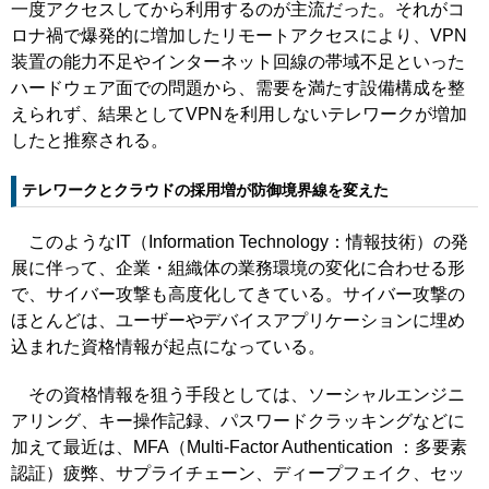
一度アクセスしてから利用するのが主流だった。それがコ
ロナ禍で爆発的に増加したリモートアクセスにより、VPN
装置の能力不足やインターネット回線の帯域不足といった
ハードウェア面での問題から、需要を満たす設備構成を整
えられず、結果としてVPNを利用しないテレワークが増加
したと推察される。
テレワークとクラウドの採用増が防御境界線を変えた
このようなIT（Information Technology：情報技術）の発
展に伴って、企業・組織体の業務環境の変化に合わせる形
で、サイバー攻撃も高度化してきている。サイバー攻撃の
ほとんどは、ユーザーやデバイスアプリケーションに埋め
込まれた資格情報が起点になっている。
その資格情報を狙う手段としては、ソーシャルエンジニ
アリング、キー操作記録、パスワードクラッキングなどに
加えて最近は、MFA（Multi-Factor Authentication ：多要素
認証）疲弊、サプライチェーン、ディープフェイク、セッ