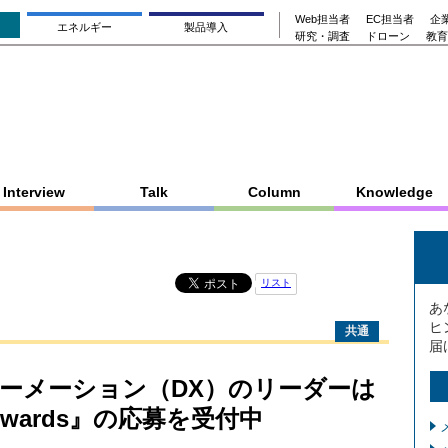
Web担当者
EC担当者
企業
エネルギー
製品導入
研究・調査
ドローン
教育
Interview
Talk
Column
Knowledge
リスト
あ
ヒ
共通
届
ーメーション（DX）のリーダーは
 Awards』の応募を受付中