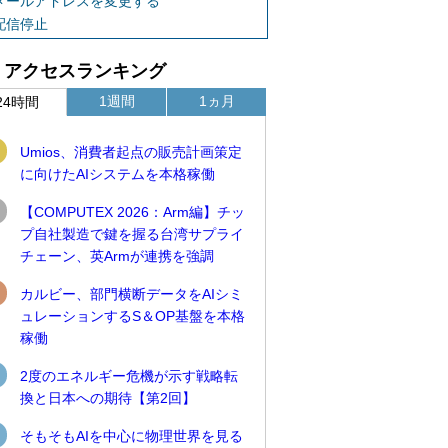
メールアドレスを変更する
配信停止
アクセスランキング
1週間
1ヵ月
24時間
Umios、消費者起点の販売計画策定
に向けたAIシステムを本格稼働
【COMPUTEX 2026：Arm編】チッ
プ自社製造で鍵を握る台湾サプライ
チェーン、英Armが連携を強調
カルビー、部門横断データをAIシミ
ュレーションするS＆OP基盤を本格
稼働
2度のエネルギー危機が示す戦略転
換と日本への期待【第2回】
そもそもAIを中心に物理世界を見る