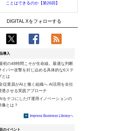
ことはできるのか【第26回】
製造業の現場の暗黙知を組織横断で活用
古河電工、全社データの横断利用に向け
DIGITAL Xをフォローする
するためのナレッジ管理基盤、LIGHTzが
仮想化技術を使う統合基盤を本格稼働
提供
鹿島建設、鋼管柱へのコンクリート充填
コスモ石油、製油所の設備点検への四足
時の異常を検出するAIを遠隔監視システ
歩行ロボット利用を検証
ムに実装
品導入
Umios、消費者起点の販売計画策定に向
そもそも今の仕事はAIエージェントを求
最初の48時間こそが生命線。最適な判断
けたAIシステムを本格稼働
めているのか【第25回】
サイバー攻撃を封じ込める具体的な6ステ
CRAの要求を満たすSBOMは「ソフトウ
製造業の現場の暗黙知を組織横断で活用
プとは
ェアBOM」ではなく「セキュアBOM」
するためのナレッジ管理基盤、LIGHTzが
全従業員がAIと働く組織へ AI活用を全社
【第3回】
提供
浸透させる実践アプローチ
AIをテコにしたIT運用イノベーションの
そもそもAIを中心に物理世界を見ること
三井ダイレクト損保、コンタクトセンタ
新像とは？
はできるのか【第26回】
ーの入電増加に備え案内用AIエージェン
トを導入
Impress Business Libraryへ
目のイベント