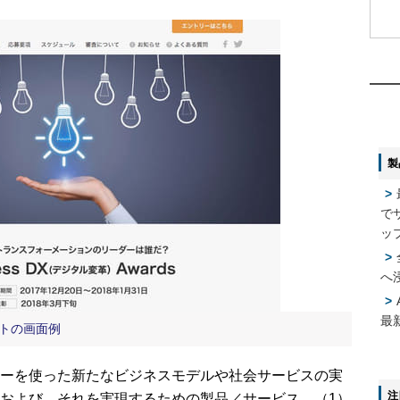
1
1
2
2
製
3
3
で
4
4
ッ
へ
5
5
最
サイトの画面例
ーを使った新たなビジネスモデルや社会サービスの実
注
および、それを実現するための製品／サービス。（1）