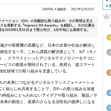
DIGITAL X 編集部
2017年12月21日
ーメーション（DX）の先駆的な取り組みや、その実現を支え
を表彰する『Impress DX Awards』を創設し、その公募を
を2018年1月31日まで受け付け、3月中旬にも発表する。
1
減少や医療費の高騰など、日本の企業や社会が解決し
雑化する一方。これら課題の解決策として、IoT（モノ
2
能）、クラウドといったデジタルテクノロジーをテコに
ービスの創造が期待されている。政府も「超スマート
、重点強化領域での取り組みを支援している。
3
』は、私たちの未来につながるデジタルトランスフォーメーショ
広く知らしめ共有することで、DXへの取り組みを加速
4
の枠組みにとらわれないアイデアや取り組み、製品／サ
未来の創造と、産業のさらなる活性化の後押しになる
5