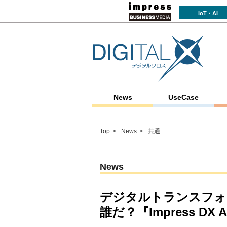
IoT・AI
News
UseCase
Top
News
共通
News
デジタルトランスフォ
誰だ？『Impress DX