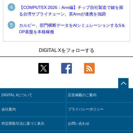
4
【COMPUTEX 2026：Arm編】チップ自社製造で鍵を握
る台湾サプライチェーン、英Armが連携を強調
5
カルビー、部門横断データをAIシミュレーションするS＆
OP基盤を本格稼働
1
1
Umios、消費者起点の販売計画策定に向けたAIシステムを本格
古河電工、全社データの横断利用に向け仮想化技術を使う統
DIGITAL Xをフォローする
稼働
合基盤を本格稼働
2
2
製造業の現場の暗黙知を組織横断で活用するためのナレッジ
鹿島建設、鋼管柱へのコンクリート充填時の異常を検出する
管理基盤、LIGHTzが提供
AIを遠隔監視システムに実装
3
3
コスモ石油、製油所の設備点検への四足歩行ロボット利用を
そもそも今の仕事はAIエージェントを求めているのか【第25
検証
回】
DIGITAL Xについて
広告掲載のご案内
4
4
近大病院と中外製薬、治験参加者組み入れに電子カルテとAI
製造業の現場の暗黙知を組織横断で活用するためのナレッジ
技術を使う抽出方法の研究開始
管理基盤、LIGHTzが提供
会社案内
プライバシーポリシー
5
5
【COMPUTEX 2026：Arm編】チップ自社製造で鍵を握る台
Umios、消費者起点の販売計画策定に向けたAIシステムを本格
湾サプライチェーン、英Armが連携を強調
稼働
特定商取引法に基づく表示
お問い合わせ