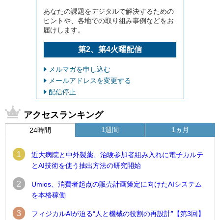
あなたの課題をデジタルで解決するための
ヒントや、各地での取り組み事例などをお
届けします。
第2、第4火曜配信
メルマガを申し込む
メールアドレスを変更する
配信停止
アクセスランキング
1週間
1ヵ月
24時間
1
近大病院と中外製薬、治験参加者組み入れに電子カルテ
とAI技術を使う抽出方法の研究開始
2
Umios、消費者起点の販売計画策定に向けたAIシステム
を本格稼働
3
フィジカルAIが迫る“人と機械の役割の再設計”【第3回】