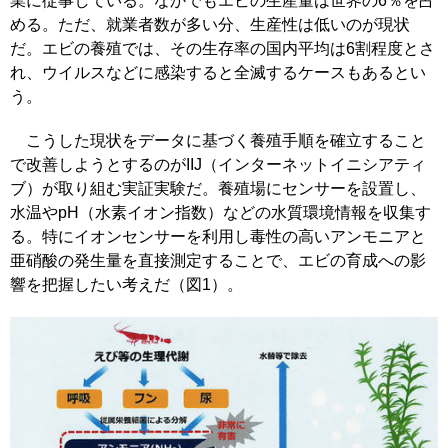
業に従事している。なかでもエビの生産量は世界の6％を占
める。ただ、就業者数が多い分、生産性は低いのが現状
だ。エビの養殖では、その生存率の国内平均は6割程度とさ
れ、ウイルスなどに感染すると全滅するケースもあるとい
う。
こうした現状をデータに基づく養殖手順を確立すること
で改善しようとするのがIIJ（インターネットイニシアティ
ブ）が取り組む実証実験だ。養殖場にセンサーを設置し、
水温やpH（水素イオン指数）などの水質環境情報を収集す
る。特にイオンセンサーを利用し毒性の高いアンモニアと
亜硝酸の発生量を直接測定することで、エビの育成への影
響を把握したい考えだ（図1）。