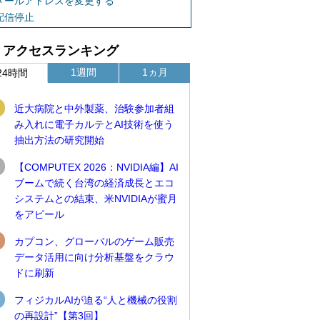
メールアドレスを変更する
配信停止
アクセスランキング
1週間
1ヵ月
24時間
近大病院と中外製薬、治験参加者組
み入れに電子カルテとAI技術を使う
抽出方法の研究開始
【COMPUTEX 2026：NVIDIA編】AI
ブームで続く台湾の経済成長とエコ
システムとの結束、米NVIDIAが蜜月
をアピール
カプコン、グローバルのゲーム販売
データ活用に向け分析基盤をクラウ
ドに刷新
フィジカルAIが迫る“人と機械の役割
の再設計”【第3回】