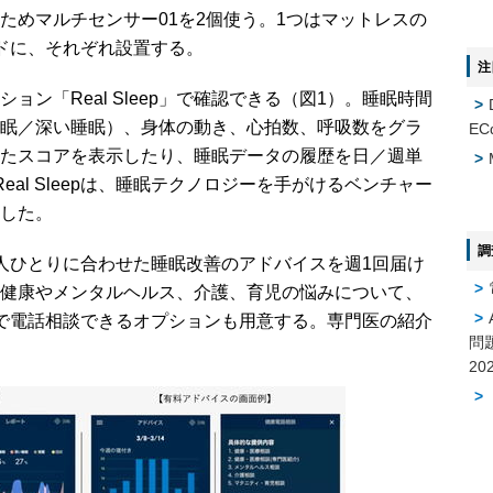
ためマルチセンサー01を2個使う。1つはマットレスの
ドに、それぞれ設置する。
注
ン「Real Sleep」で確認できる（図1）。睡眠時間
眠／深い睡眠）、身体の動き、心拍数、呼吸数をグラ
EC
たスコアを表示したり、睡眠データの履歴を日／週単
al Sleepは、睡眠テクノロジーを手がけるベンチャー
した。
調
人ひとりに合わせた睡眠改善のアドバイスを週1回届け
健康やメンタルヘルス、介護、育児の悩みについて、
で電話相談できるオプションも用意する。専門医の紹介
問