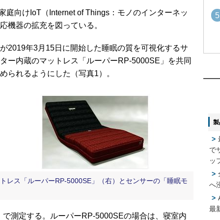
けIoT（Internet of Things：モノのインターネッ
5
応機器の拡充を図っている。
が2019年3月15日に開始した睡眠の質を可視化するサ
1
1
ー内蔵のマットレス「ルーパーRP-5000SE」を共同
められるようにした（写真1）。
2
2
製
3
3
で
4
ッ
4
レス「ルーパーRP-5000SE」（右）とセンサーの「睡眠モ
へ
5
5
最
で測定する。ルーパーRP-5000SEの場合は、寝室内