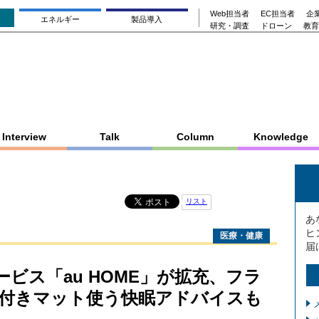
Web担当者
EC担当者
企業
エネルギー
製品導入
研究・調査
ドローン
教育
Interview
Talk
Column
Knowledge
リスト
あ
ヒ
医療・健康
届
サービス「au HOME」が拡充、フラ
付きマット使う快眠アドバイスも