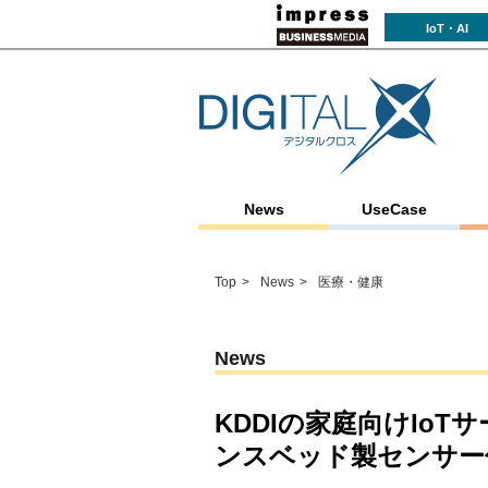
IoT・AI
News
UseCase
Top
News
医療・健康
News
KDDIの家庭向けIoT
ンスベッド製センサー