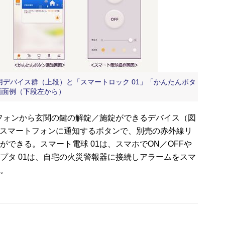
専用デバイス群（上段）と「スマートロック 01」「かんたんボタ
作画面例（下段左から）
フォンから玄関の鍵の解錠／施錠ができるデバイス（図
せばスマートフォンに通知するボタンで、別売の赤外線リ
できる。スマート電球 01は、スマホでON／OFFや
プタ 01は、自宅の火災警報器に接続しアラームをスマ
。