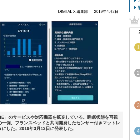
DIGITAL X 編集部
2019年4月2日
1
2
3
 HOME」のサービスや対応機器を拡充している。睡眠状態を可視
の一例。フランスベッドと共同開発したセンサー付きマットレ
した。2019年3月13日に発表した。
4