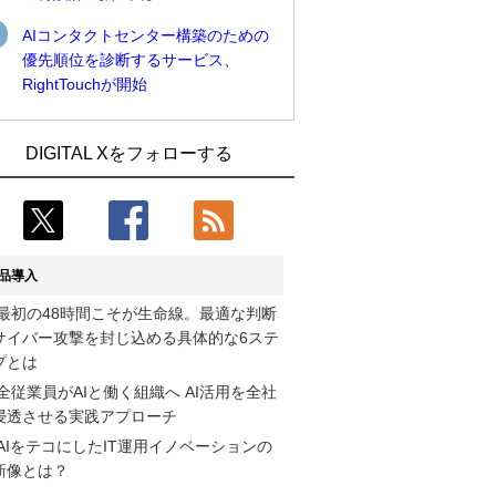
AIコンタクトセンター構築のための
優先順位を診断するサービス、
RightTouchが開始
近大病院と中外製薬、治験参加者組み入
古河電工、全社データの横断利用に向け
DIGITAL Xをフォローする
れに電子カルテとAI技術を使う抽出方法
仮想化技術を使う統合基盤を本格稼働
の研究開始
鹿島建設、鋼管柱へのコンクリート充填
Umios、消費者起点の販売計画策定に向
時の異常を検出するAIを遠隔監視システ
けたAIシステムを本格稼働
ムに実装
品導入
コスモ石油、製油所の設備点検への四足
近大病院と中外製薬、治験参加者組み入
最初の48時間こそが生命線。最適な判断
歩行ロボット利用を検証
れに電子カルテとAI技術を使う抽出方法
サイバー攻撃を封じ込める具体的な6ステ
の研究開始
【COMPUTEX 2026：Arm編】チップ自
プとは
社製造で鍵を握る台湾サプライチェー
そもそも今の仕事はAIエージェントを求
全従業員がAIと働く組織へ AI活用を全社
ン、英Armが連携を強調
めているのか【第25回】
浸透させる実践アプローチ
AIをテコにしたIT運用イノベーションの
フィジカルAIが迫る“人と機械の役割の再
製造業の現場の暗黙知を組織横断で活用
新像とは？
設計”【第3回】
するためのナレッジ管理基盤、LIGHTzが