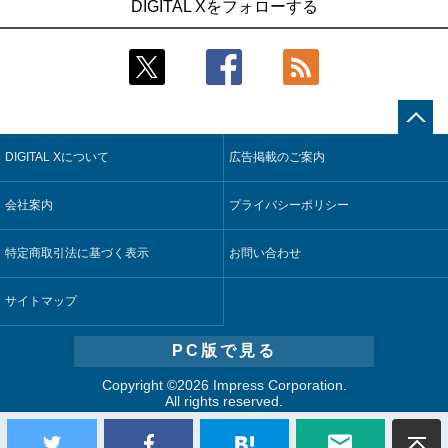
DIGITAL Xをフォローする
技術を使う抽出方法の研究開始
合基盤を本格稼働
2
2
Umios、消費者起点の販売計画策定に向けたAIシステムを本格
鹿島建設、鋼管柱へのコンクリート充填時の異常を検出する
稼働
AIを遠隔監視システムに実装
3
3
【COMPUTEX 2026：Arm編】チップ自社製造で鍵を握る台
近大病院と中外製薬、治験参加者組み入れに電子カルテとAI
湾サプライチェーン、英Armが連携を強調
技術を使う抽出方法の研究開始
DIGITAL Xについて
広告掲載のご案内
4
4
コスモ石油、製油所の設備点検への四足歩行ロボット利用を
そもそも今の仕事はAIエージェントを求めているのか【第25
検証
回】
会社案内
プライバシーポリシー
5
5
フィジカルAIが迫る“人と機械の役割の再設計”【第3回】
製造業の現場の暗黙知を組織横断で活用するためのナレッジ
管理基盤、LIGHTzが提供
特定商取引法に基づく表示
お問い合わせ
サイトマップ
PC版で見る
Copyright ©
2026 Impress Corporation.
All rights reserved.