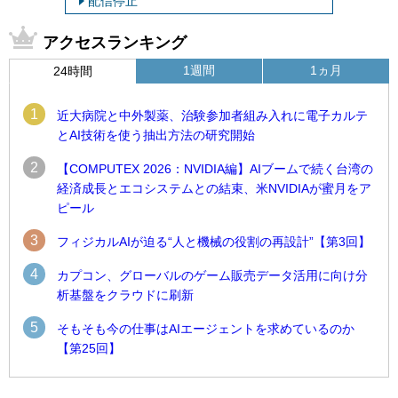
配信停止
アクセスランキング
1週間
1ヵ月
24時間
1
近大病院と中外製薬、治験参加者組み入れに電子カルテ
とAI技術を使う抽出方法の研究開始
2
【COMPUTEX 2026：NVIDIA編】AIブームで続く台湾の
経済成長とエコシステムとの結束、米NVIDIAが蜜月をア
ピール
3
フィジカルAIが迫る“人と機械の役割の再設計”【第3回】
4
カプコン、グローバルのゲーム販売データ活用に向け分
析基盤をクラウドに刷新
5
そもそも今の仕事はAIエージェントを求めているのか
【第25回】
1
1
近大病院と中外製薬、治験参加者組み入れに電子カルテとAI
古河電工、全社データの横断利用に向け仮想化技術を使う統