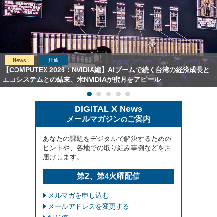
News
共通
【COMPUTEX 2026：NVIDIA編】AIブームで続く台湾の経済成長と
エコシステムとの結束、米NVIDIAが蜜月をアピール
DIGITAL X News
メールマガジン
ご案内
の
あなたの課題をデジタルで解決するための
ヒントや、各地での取り組み事例などをお
届けします。
第2、第4火曜配信
メルマガを申し込む
メールアドレスを変更する