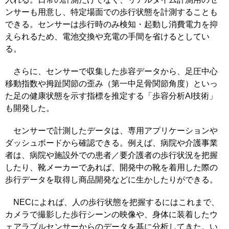
ンサーも用意し、特定場面での歩行状態を計測することも
できる。センサーは歩行時のみ検知・起動し消費電力を抑
えられるため、電池交換や充電の手間を省けるとしてい
る。
さらに、センサーで収集した歩容データから、足圧中心
移動指数や拇趾関節の歪み（第一中足骨関節角度）といっ
た足の健康状態を示す指標を推定する「歩容分析AI技術」
も開発した。
センサーで計測したデータは、専用アプリケーションや
ダッシュボードから確認できる。例えば、病院や介護事業
者は、病院や施設外での患者／要介護者の歩行状況を把握
したり、靴メーカーであれば、開発中の靴を着用した際の
歩行データを取得し商品開発などに生かしたりができる。
NECによれば、人の歩行状態を把握するにはこれまで、
カメラで撮影した歩行シーンの映像や、身体に装着したウ
ェアラブルセンサーからのデータを基に分析してきた。い