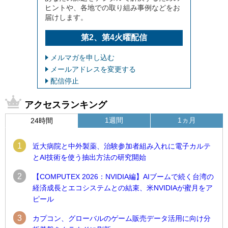
ヒントや、各地での取り組み事例などをお
届けします。
第2、第4火曜配信
メルマガを申し込む
メールアドレスを変更する
配信停止
アクセスランキング
1週間
1ヵ月
24時間
1
近大病院と中外製薬、治験参加者組み入れに電子カルテ
とAI技術を使う抽出方法の研究開始
2
【COMPUTEX 2026：NVIDIA編】AIブームで続く台湾の
経済成長とエコシステムとの結束、米NVIDIAが蜜月をア
ピール
3
カプコン、グローバルのゲーム販売データ活用に向け分