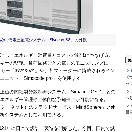
1
1
2
2
低電圧配電システム「Sivacon S8」の外観
理し、エネルギー消費量とコストの削減につなげる。
製
ギーの監視、負荷回路ごとの電力のモニタリングに
3
3
レーカー「3WA/3VA」や、各フィーダーに搭載されるイン
で
ット「Simocode pro」を使用する。
4
4
ッ
同社製分散制御システム「Simatic PCS 7」との
へ
エネルギー管理や全体的な予知保全が可能になる。
5
5
：モノのインターネット）のクラウドサービス「MindSphere」と組
最
析システムとして利用できる。
、2021年に日本で設計・製造を開始した。今回、国内で試