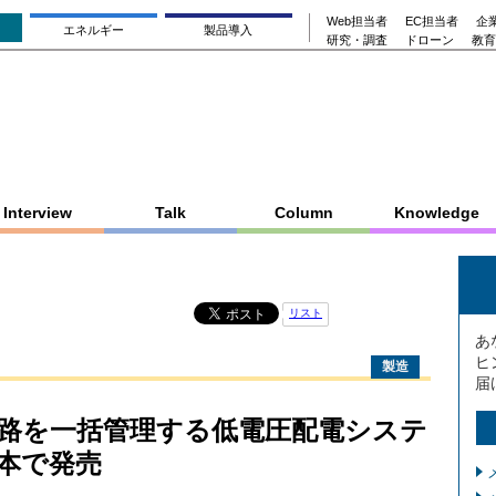
Web担当者
EC担当者
企業
エネルギー
製品導入
研究・調査
ドローン
教育
Interview
Talk
Column
Knowledge
リスト
あ
ヒ
製造
届
路を一括管理する低電圧配電システ
本で発売