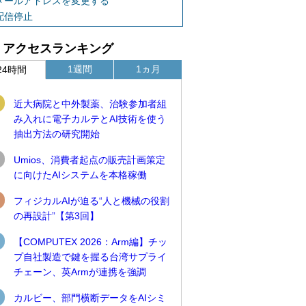
メールアドレスを変更する
配信停止
アクセスランキング
1週間
1ヵ月
24時間
近大病院と中外製薬、治験参加者組
み入れに電子カルテとAI技術を使う
抽出方法の研究開始
Umios、消費者起点の販売計画策定
に向けたAIシステムを本格稼働
フィジカルAIが迫る“人と機械の役割
の再設計”【第3回】
【COMPUTEX 2026：Arm編】チッ
プ自社製造で鍵を握る台湾サプライ
チェーン、英Armが連携を強調
カルビー、部門横断データをAIシミ