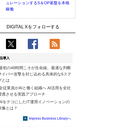
ュレーションするS＆OP基盤を本格
稼働
Umios、消費者起点の販売計画策定に向
古河電工、全社データの横断利用に向け
DIGITAL Xをフォローする
けたAIシステムを本格稼働
仮想化技術を使う統合基盤を本格稼働
製造業の現場の暗黙知を組織横断で活用
鹿島建設、鋼管柱へのコンクリート充填
するためのナレッジ管理基盤、LIGHTzが
時の異常を検出するAIを遠隔監視システ
提供
ムに実装
品導入
コスモ石油、製油所の設備点検への四足
そもそも今の仕事はAIエージェントを求
最初の48時間こそが生命線。最適な判断
歩行ロボット利用を検証
めているのか【第25回】
サイバー攻撃を封じ込める具体的な6ステ
近大病院と中外製薬、治験参加者組み入
製造業の現場の暗黙知を組織横断で活用
プとは
れに電子カルテとAI技術を使う抽出方法
するためのナレッジ管理基盤、LIGHTzが
全従業員がAIと働く組織へ AI活用を全社
の研究開始
提供
浸透させる実践アプローチ
AIをテコにしたIT運用イノベーションの
【COMPUTEX 2026：Arm編】チップ自
Umios、消費者起点の販売計画策定に向
新像とは？
社製造で鍵を握る台湾サプライチェー
けたAIシステムを本格稼働
ン、英Armが連携を強調
Impress Business Libraryへ