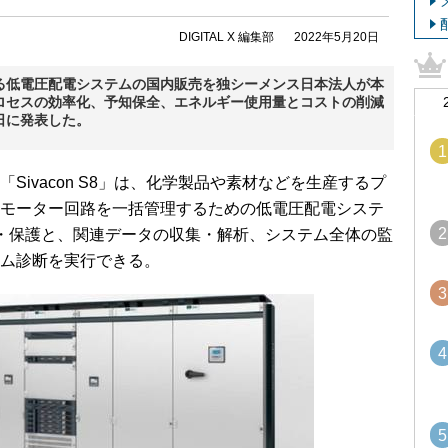
DIGITAL X 編集部
2022年5月20日
る低電圧配電システムの国内販売を独シーメンス日本法人が本
ロセスの効率化、予知保全、エネルギー使用量とコストの削減
1日に発表した。
1
ivacon S8」は、化学製品や素材などを生産するプ
モーター回路を一括管理するための低電圧配電システ
2
・保護と、関連データの収集・解析、システム全体の監
ム診断を実行できる。
3
4
5