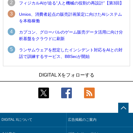
2
フィジカルAIが迫る“人と機械の役割の再設計”【第3回】
3
Umios、消費者起点の販売計画策定に向けたAIシステム
を本格稼働
4
カプコン、グローバルのゲーム販売データ活用に向け分
析基盤をクラウドに刷新
5
ランサムウェアを想定したインシデント対応をAIとの対
話で訓練するサービス、BBSecが開始
1
1
Umios、消費者起点の販売計画策定に向けたAIシステムを本格
古河電工、全社データの横断利用に向け仮想化技術を使う統
DIGITAL Xをフォローする
稼働
合基盤を本格稼働
2
2
近大病院と中外製薬、治験参加者組み入れに電子カルテとAI
鹿島建設、鋼管柱へのコンクリート充填時の異常を検出する
技術を使う抽出方法の研究開始
AIを遠隔監視システムに実装
3
3
コスモ石油、製油所の設備点検への四足歩行ロボット利用を
そもそも今の仕事はAIエージェントを求めているのか【第25
検証
回】
DIGITAL Xについて
広告掲載のご案内
4
4
【COMPUTEX 2026：Arm編】チップ自社製造で鍵を握る台
製造業の現場の暗黙知を組織横断で活用するためのナレッジ
湾サプライチェーン、英Armが連携を強調
管理基盤、LIGHTzが提供