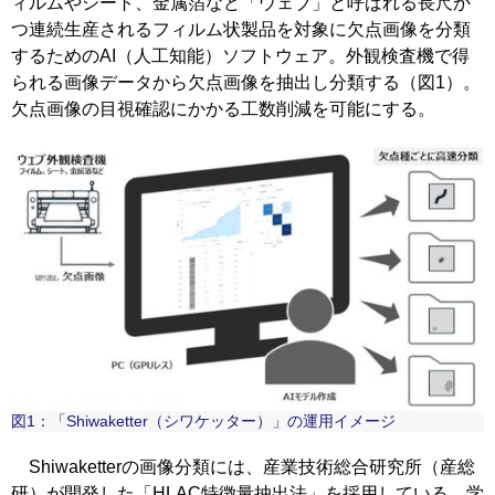
ィルムやシート、金属箔など「ウェブ」と呼ばれる長尺か
つ連続生産されるフィルム状製品を対象に欠点画像を分類
するためのAI（人工知能）ソフトウェア。外観検査機で得
られる画像データから欠点画像を抽出し分類する（図1）。
欠点画像の目視確認にかかる工数削減を可能にする。
図1：「Shiwaketter（シワケッター）」の運用イメージ
Shiwaketterの画像分類には、産業技術総合研究所（産総
研）が開発した「HLAC特徴量抽出法」を採用している。学