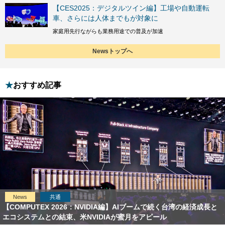
【CES2025：デジタルツイン編】工場や自動運転
車、さらには人体までもが対象に
家庭用先行ながらも業務用途での普及が加速
Newsトップへ
おすすめ記事
News
共通
【COMPUTEX 2026：NVIDIA編】AIブームで続く台湾の経済成長と
エコシステムとの結束、米NVIDIAが蜜月をアピール