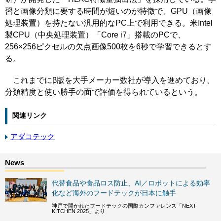
習と画像分類に要する時間が短いのが特徴で、GPU（画像
処理装置）を持たない汎用的なPC上で利用できる。米Intel
製CPU（中央処理装置）「Core i7」搭載のPCで、
256×256ピクセルの欠点画像500枚を6秒で学習できるとす
る。
これまでにβ版を大手メーカー数社が導入を進めており、
分類精度と使い勝手の面で評価を得られているという。
関連リンク
アダコテック
代替食品や食品ロス防止、AI／ロボットによる効率
化など海外のフードテックが日本に触手
神戸で開かれたフードテックの国際カンファレンス「NEXT
KITCHEN 2025」より