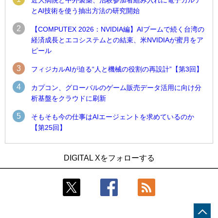
とAI技術を使う抽出方法の研究開始
2
【COMPUTEX 2026：NVIDIA編】AIブームで続く台湾の
経済成長とエコシステムとの結束、米NVIDIAが蜜月をア
ピール
3
フィジカルAIが迫る“人と機械の役割の再設計”【第3回】
4
カプコン、グローバルのゲーム販売データ活用に向け分
析基盤をクラウドに刷新
5
そもそも今の仕事はAIエージェントを求めているのか
【第25回】
1
1
近大病院と中外製薬、治験参加者組み入れに電子カルテとAI
古河電工、全社データの横断利用に向け仮想化技術を使う統
DIGITAL Xをフォローする
技術を使う抽出方法の研究開始
合基盤を本格稼働
2
2
Umios、消費者起点の販売計画策定に向けたAIシステムを本格
鹿島建設、鋼管柱へのコンクリート充填時の異常を検出する
稼働
AIを遠隔監視システムに実装
3
3
【COMPUTEX 2026：Arm編】チップ自社製造で鍵を握る台
近大病院と中外製薬、治験参加者組み入れに電子カルテとAI
湾サプライチェーン、英Armが連携を強調
技術を使う抽出方法の研究開始