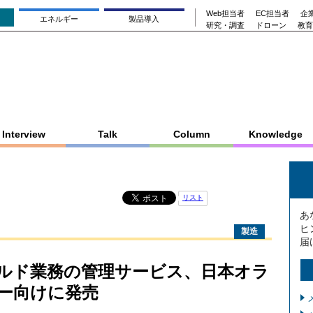
Web担当者
EC担当者
企業
エネルギー
製品導入
研究・調査
ドローン
教育
Interview
Talk
Column
Knowledge
リスト
あ
ヒ
製造
届
ルド業務の管理サービス、日本オラ
ーザー向けに発売