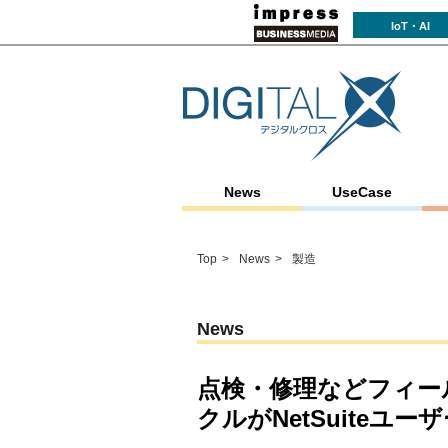
IoT・AI
News
UseCase
Top
News
製造
News
点検・修理などフィー
クルがNetSuiteユ