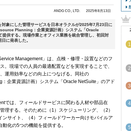
ANDG CO., LTD.
2025年8月13日
対象にした管理サービスを日本オラクルが2025年7月23日に
esource Planning：企業資源計画）システム「Oracle
として提供する。現場作業とオフィス業務を統合管理し、初回対
同日に発表した。
1
 Service Management」は、点検・修理・設置などのフ
ス。現場での人員の最適配置などを実現することで、
2
、運用効率などの向上につなげる。同社の
lanning：企業資源計画）システム「Oracle NetSuite」のアド
3
 Managementでは、フィールドサービスに関わる人材や部品在
4
管理する。そのために（1）スケジューリング、（2）
インサイト、（4）フィールドワーカー向けモバイルア
自動化の5つの機能を提供する。
5