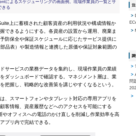
e Managementによるスケジューリングの画面例。現場作業員の一覧とサ
注
できる
EC
uite上に蓄積された顧客資産の利用状況や構成情報か
握できるようにする。各資産の設置から運用、廃棄ま
予防保全や保証スケジュールに応じたサービス提供に
erials：部品表）や製造情報と連携した原価や保証対象範囲の
調
ドサービスの業務データを集約し、現場作業員の業績
をダッシュボードで確認する。マネジメント層は、業
問
を把握し、戦略的な改善策を講じやすくなるという。
は、スマートフォンやタブレット対応の専用アプリを
顧客情報、資産履歴などへのアクセスを可能にする
断やオフィスへの電話のかけ直しを削減し作業効率を高
アプリ内で完結できる。