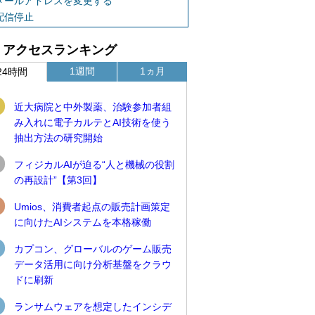
メールアドレスを変更する
配信停止
アクセスランキング
1週間
1ヵ月
24時間
近大病院と中外製薬、治験参加者組
み入れに電子カルテとAI技術を使う
抽出方法の研究開始
フィジカルAIが迫る“人と機械の役割
の再設計”【第3回】
Umios、消費者起点の販売計画策定
に向けたAIシステムを本格稼働
カプコン、グローバルのゲーム販売
データ活用に向け分析基盤をクラウ
ドに刷新
ランサムウェアを想定したインシデ