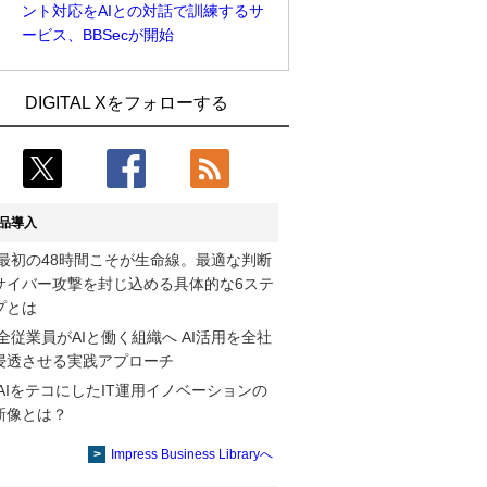
ント対応をAIとの対話で訓練するサ
ービス、BBSecが開始
Umios、消費者起点の販売計画策定に向
古河電工、全社データの横断利用に向け
DIGITAL Xをフォローする
けたAIシステムを本格稼働
仮想化技術を使う統合基盤を本格稼働
近大病院と中外製薬、治験参加者組み入
鹿島建設、鋼管柱へのコンクリート充填
れに電子カルテとAI技術を使う抽出方法
時の異常を検出するAIを遠隔監視システ
の研究開始
ムに実装
品導入
コスモ石油、製油所の設備点検への四足
そもそも今の仕事はAIエージェントを求
最初の48時間こそが生命線。最適な判断
歩行ロボット利用を検証
めているのか【第25回】
サイバー攻撃を封じ込める具体的な6ステ
【COMPUTEX 2026：Arm編】チップ自
製造業の現場の暗黙知を組織横断で活用
プとは
社製造で鍵を握る台湾サプライチェー
するためのナレッジ管理基盤、LIGHTzが
全従業員がAIと働く組織へ AI活用を全社
ン、英Armが連携を強調
提供
浸透させる実践アプローチ
AIをテコにしたIT運用イノベーションの
製造業の現場の暗黙知を組織横断で活用
Umios、消費者起点の販売計画策定に向
新像とは？
するためのナレッジ管理基盤、LIGHTzが
けたAIシステムを本格稼働
提供
Impress Business Libraryへ