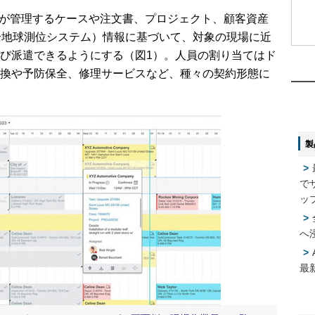
teが管理するケースや注文書、プロジェクト、顧客資産
全地球測位システム）情報に基づいて、対象の現場に近
1
1
び派遣できるようにする（図1）。人員の割り当てはド
換や予防保全、修理サービスなど、種々の契約形態に
2
2
製
3
3
で
4
4
ッ
へ
5
5
最