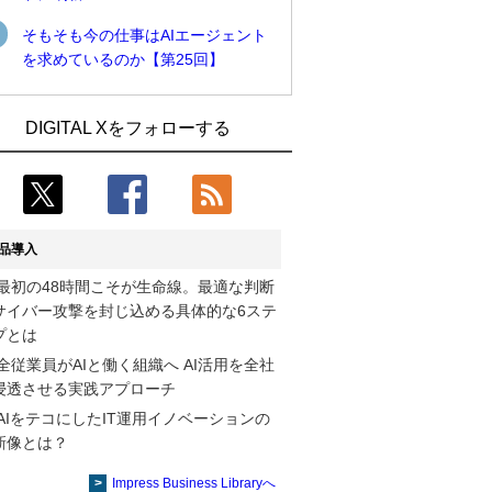
そもそも今の仕事はAIエージェント
を求めているのか【第25回】
近大病院と中外製薬、治験参加者組み入
古河電工、全社データの横断利用に向け
DIGITAL Xをフォローする
れに電子カルテとAI技術を使う抽出方法
仮想化技術を使う統合基盤を本格稼働
の研究開始
鹿島建設、鋼管柱へのコンクリート充填
Umios、消費者起点の販売計画策定に向
時の異常を検出するAIを遠隔監視システ
けたAIシステムを本格稼働
ムに実装
品導入
【COMPUTEX 2026：Arm編】チップ自
近大病院と中外製薬、治験参加者組み入
最初の48時間こそが生命線。最適な判断
社製造で鍵を握る台湾サプライチェー
れに電子カルテとAI技術を使う抽出方法
サイバー攻撃を封じ込める具体的な6ステ
ン、英Armが連携を強調
の研究開始
プとは
コスモ石油、製油所の設備点検への四足
そもそも今の仕事はAIエージェントを求
全従業員がAIと働く組織へ AI活用を全社
歩行ロボット利用を検証
めているのか【第25回】
浸透させる実践アプローチ
AIをテコにしたIT運用イノベーションの
フィジカルAIが迫る“人と機械の役割の再
製造業の現場の暗黙知を組織横断で活用
新像とは？
設計”【第3回】
するためのナレッジ管理基盤、LIGHTzが
提供
Impress Business Libraryへ