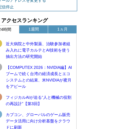
メールアドレスを変更する
配信停止
アクセスランキング
1週間
1ヵ月
24時間
近大病院と中外製薬、治験参加者組
み入れに電子カルテとAI技術を使う
抽出方法の研究開始
【COMPUTEX 2026：NVIDIA編】AI
ブームで続く台湾の経済成長とエコ
システムとの結束、米NVIDIAが蜜月
をアピール
フィジカルAIが迫る“人と機械の役割
の再設計”【第3回】
カプコン、グローバルのゲーム販売
データ活用に向け分析基盤をクラウ
ドに刷新