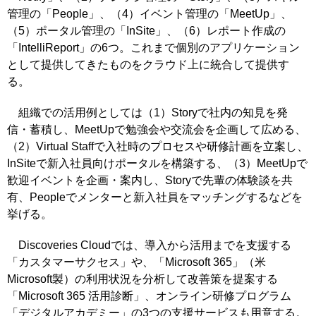
管理の「People」、（4）イベント管理の「MeetUp」、
（5）ポータル管理の「InSite」、（6）レポート作成の
「IntelliReport」の6つ。これまで個別のアプリケーション
として提供してきたものをクラウド上に統合して提供す
る。
組織での活用例としては（1）Storyで社内の知見を発
信・蓄積し、MeetUpで勉強会や交流会を企画して広める、
（2）Virtual Staffで入社時のプロセスや研修計画を立案し、
InSiteで新入社員向けポータルを構築する、（3）MeetUpで
歓迎イベントを企画・案内し、Storyで先輩の体験談を共
有、Peopleでメンターと新入社員をマッチングするなどを
挙げる。
Discoveries Cloudでは、導入から活用までを支援する
「カスタマーサクセス」や、「Microsoft 365」（米
Microsoft製）の利用状況を分析して改善策を提案する
「Microsoft 365 活用診断」、オンライン研修プログラム
「デジタルアカデミー」の3つの支援サービスも用意する。