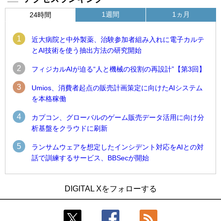
1週間
1ヵ月
24時間
1
近大病院と中外製薬、治験参加者組み入れに電子カルテ
とAI技術を使う抽出方法の研究開始
2
フィジカルAIが迫る“人と機械の役割の再設計”【第3回】
3
Umios、消費者起点の販売計画策定に向けたAIシステム
を本格稼働
4
カプコン、グローバルのゲーム販売データ活用に向け分
析基盤をクラウドに刷新
5
ランサムウェアを想定したインシデント対応をAIとの対
話で訓練するサービス、BBSecが開始
1
1
Umios、消費者起点の販売計画策定に向けたAIシステムを本格
古河電工、全社データの横断利用に向け仮想化技術を使う統
DIGITAL Xをフォローする
稼働
合基盤を本格稼働
2
2
近大病院と中外製薬、治験参加者組み入れに電子カルテとAI
鹿島建設、鋼管柱へのコンクリート充填時の異常を検出する
技術を使う抽出方法の研究開始
AIを遠隔監視システムに実装