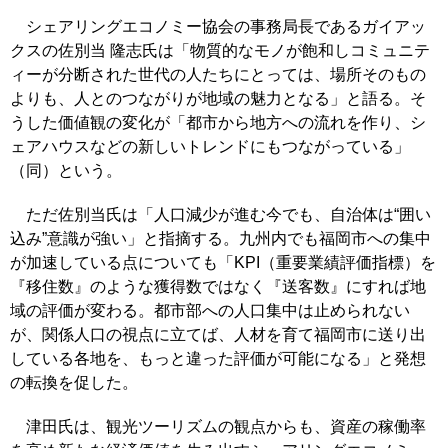
シェアリングエコノミー協会の事務局長であるガイアッ
クスの佐別当 隆志氏は「物質的なモノが飽和しコミュニテ
ィーが分断された世代の人たちにとっては、場所そのもの
よりも、人とのつながりが地域の魅力となる」と語る。そ
うした価値観の変化が「都市から地方への流れを作り、シ
ェアハウスなどの新しいトレンドにもつながっている」
（同）という。
ただ佐別当氏は「人口減少が進む今でも、自治体は“囲い
込み”意識が強い」と指摘する。九州内でも福岡市への集中
が加速している点についても「KPI（重要業績評価指標）を
『移住数』のような獲得数ではなく『送客数』にすれば地
域の評価が変わる。都市部への人口集中は止められない
が、関係人口の視点に立てば、人材を育て福岡市に送り出
している各地を、もっと違った評価が可能になる」と発想
の転換を促した。
津田氏は、観光ツーリズムの観点からも、資産の稼働率