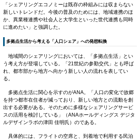
「シェアリングエコノミーは既存の枠組みには収まらない
新しいトレンドだ。今後の普及のためには、地域連携のほ
か、異業種連携や社会人と大学生といった世代連携も同時
に進めたい」と強調した。
多拠点生活から考える「人口シェア」への発想転換
地域間のシェアリングにおいては、「多拠点生活」とい
う考え方が登場している。「21世紀の参勤交代」とも呼ば
れ、都市部から地方へ向かう新しい人の流れを表してい
る。
多拠点生活に関心を示すのがANA。「人口の変化で故郷
を持つ都市在住者が減っており、新しい地方との流動を創
出する必要がある。そのために多様なシェアリングサービ
スの活用を検討している」（ANAホールディングス デジタ
ルデザインラボの津田 佳明氏）のである。
具体的には、フライトの空席と、到着地で利用する民泊