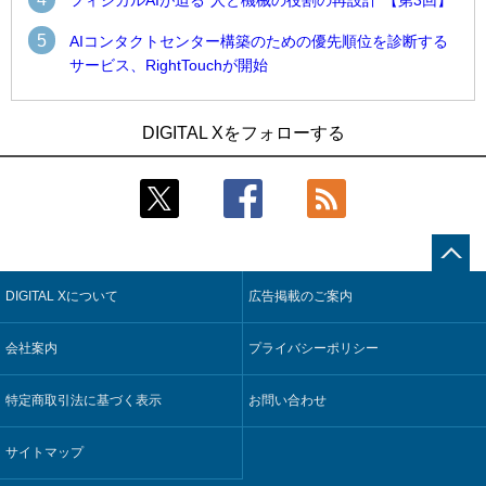
フィジカルAIが迫る“人と機械の役割の再設計”【第3回】
5
AIコンタクトセンター構築のための優先順位を診断する
サービス、RightTouchが開始
1
1
近大病院と中外製薬、治験参加者組み入れに電子カルテとAI
古河電工、全社データの横断利用に向け仮想化技術を使う統
DIGITAL Xをフォローする
技術を使う抽出方法の研究開始
合基盤を本格稼働
2
2
Umios、消費者起点の販売計画策定に向けたAIシステムを本格
鹿島建設、鋼管柱へのコンクリート充填時の異常を検出する
稼働
AIを遠隔監視システムに実装
3
3
コスモ石油、製油所の設備点検への四足歩行ロボット利用を
近大病院と中外製薬、治験参加者組み入れに電子カルテとAI
検証
技術を使う抽出方法の研究開始
DIGITAL Xについて
広告掲載のご案内
4
4
【COMPUTEX 2026：Arm編】チップ自社製造で鍵を握る台
そもそも今の仕事はAIエージェントを求めているのか【第25
湾サプライチェーン、英Armが連携を強調
回】
会社案内
プライバシーポリシー
5
5
フィジカルAIが迫る“人と機械の役割の再設計”【第3回】
製造業の現場の暗黙知を組織横断で活用するためのナレッジ
管理基盤、LIGHTzが提供
特定商取引法に基づく表示
お問い合わせ
サイトマップ