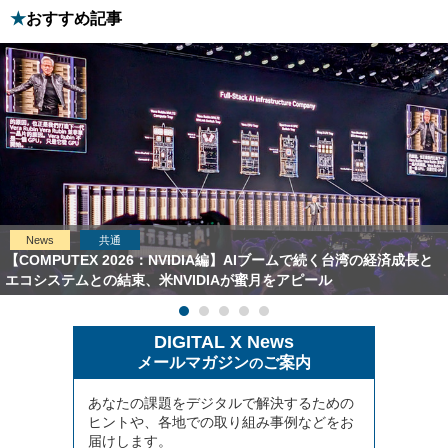
おすすめ記事
News
共通
【COMPUTEX 2026：NVIDIA編】AIブームで続く台湾の経済成長と
エコシステムとの結束、米NVIDIAが蜜月をアピール
DIGITAL X News
メールマガジン
ご案内
の
あなたの課題をデジタルで解決するための
ヒントや、各地での取り組み事例などをお
届けします。