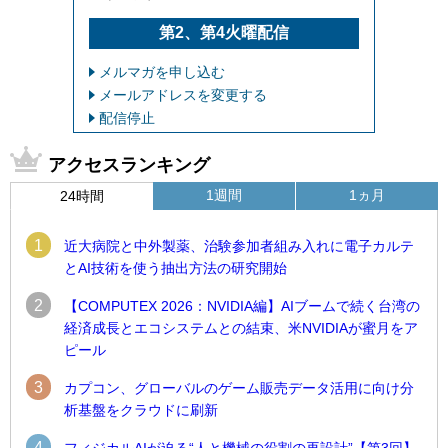
第2、第4火曜配信
メルマガを申し込む
メールアドレスを変更する
配信停止
アクセスランキング
1週間
1ヵ月
24時間
1
近大病院と中外製薬、治験参加者組み入れに電子カルテ
とAI技術を使う抽出方法の研究開始
2
【COMPUTEX 2026：NVIDIA編】AIブームで続く台湾の
経済成長とエコシステムとの結束、米NVIDIAが蜜月をア
ピール
3
カプコン、グローバルのゲーム販売データ活用に向け分
析基盤をクラウドに刷新
4