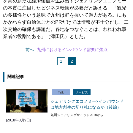
を高め新たな経済価値を生み出すシェアリングエコノミー
の本質に注目したビジネス転換が必要だと訴える。「観光
の多様性という意味で九州は群を抜いて魅力がある。にも
かかわらず自治体ごとのPRだけでは情報が不十分だし、二
次交通の確保も課題だ。各地をつなぐことは、われわれ事
業者の役割である」（津田氏）とした。
前へ
九州におけるインバウンド需要に焦点
1
2
関連記事
Talk
サービス
シェアリングエコノミー×インバウンド
は地方創生の切り札になるか（後編）
九州シェアリングサミット2018から
[2018年8月9日]