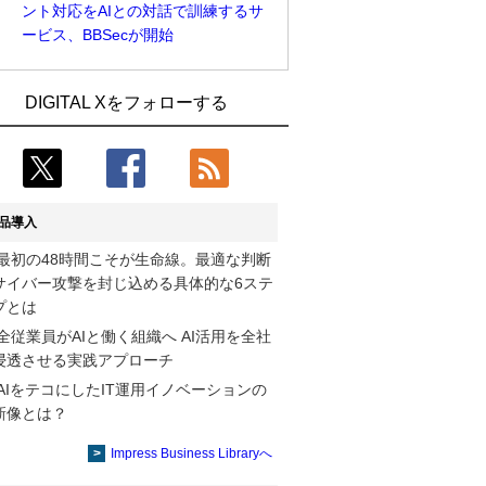
ント対応をAIとの対話で訓練するサ
ービス、BBSecが開始
Umios、消費者起点の販売計画策定に向
古河電工、全社データの横断利用に向け
DIGITAL Xをフォローする
けたAIシステムを本格稼働
仮想化技術を使う統合基盤を本格稼働
近大病院と中外製薬、治験参加者組み入
鹿島建設、鋼管柱へのコンクリート充填
れに電子カルテとAI技術を使う抽出方法
時の異常を検出するAIを遠隔監視システ
の研究開始
ムに実装
品導入
コスモ石油、製油所の設備点検への四足
そもそも今の仕事はAIエージェントを求
最初の48時間こそが生命線。最適な判断
歩行ロボット利用を検証
めているのか【第25回】
サイバー攻撃を封じ込める具体的な6ステ
【COMPUTEX 2026：Arm編】チップ自
製造業の現場の暗黙知を組織横断で活用
プとは
社製造で鍵を握る台湾サプライチェー
するためのナレッジ管理基盤、LIGHTzが
全従業員がAIと働く組織へ AI活用を全社
ン、英Armが連携を強調
提供
浸透させる実践アプローチ
AIをテコにしたIT運用イノベーションの
製造業の現場の暗黙知を組織横断で活用
Umios、消費者起点の販売計画策定に向
新像とは？
するためのナレッジ管理基盤、LIGHTzが
けたAIシステムを本格稼働
提供
Impress Business Libraryへ