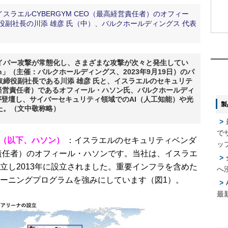
ラエルCYBERGYM CEO（最高経営責任者）のオフィー
役副社長の川添 雄彦 氏（中）、バルクホールディングス 代表
1
1
イバー攻撃が常態化し、さまざまな攻撃が次々と発生してい
2
2
 Autumn」（主催：バルクホールディングス、2023年9月19日）のパ
取締役副社長である川添 雄彦 氏と、イスラエルのセキュリテ
最高経営責任者）であるオフィール・ハソン氏、バルクホールディ
氏が登壇し、サイバーセキュリティ領域でのAI（人工知能）や光
製
た。（文中敬称略）
3
3
で
ン（以下、ハソン）
：イスラエルのセキュリティベンダ
4
4
ッ
経営責任者）のオフィール・ハソンです。当社は、イスラエ
立し2013年に設立されました。重要インフラを含めた
へ
ーニングプログラムを強みにしています（図1）。
5
5
最