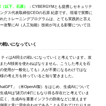
彦（以下、石原）
：CYBERGYMとも提携しセキュリテ
ングス代表取締役CEOの石原 紀彦です。現場で実際に
れたトレーニングプログラムは、とても実践的と言え
ー攻撃にAI（人工知能）技術が与える影響について注
士の戦いになっていく
ティはAI同士の戦いになっていくと考えています。攻
もまたAI技術を使わねばなりません。こうした考えを石
術の使用が一般化しても）人が不要になるわけではな
様の考え方を持っていると知り驚きました。
atGPT」（米OpenAI製）をはじめ、生成AIについて
生成AIは“諸刃の剣”にもなり得る存在だと考えていま
広く、生成AIを重要インフラの防衛などに使えます
側面と常に背中合わせであることも忘れてはなりませ