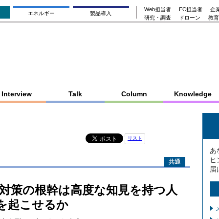
Web担当者
EC担当者
企業
エネルギー
製品導入
研究・調査
ドローン
教育
Interview
Talk
Column
Knowledge
リスト
あ
ヒ
共通
届
対策の根幹は高度な知見を持つ人
新を起こせるか