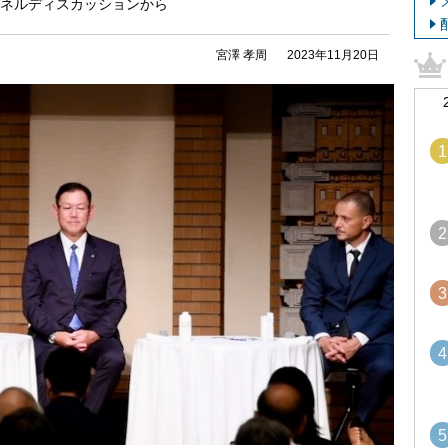
umn」のパネルディスカッションから
宮澤 孝周
2023年11月20日
1
2
3
4
5