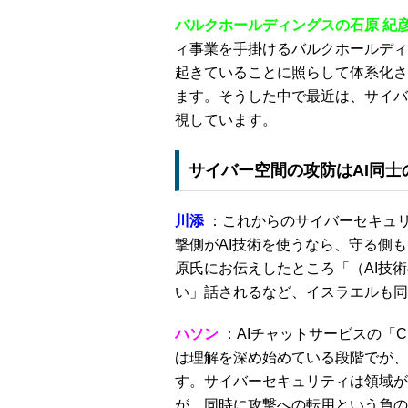
バルクホールディングスの石原 紀
ィ事業を手掛けるバルクホールディ
起きていることに照らして体系化さ
ます。そうした中で最近は、サイバ
視しています。
サイバー空間の攻防はAI同
川添
：これからのサイバーセキュリ
撃側がAI技術を使うなら、守る側
原氏にお伝えしたところ「（AI技
い」話されるなど、イスラエルも同
ハソン
：AIチャットサービスの「Ch
は理解を深め始めている段階でが、
す。サイバーセキュリティは領域が
が、同時に攻撃への転用という負の