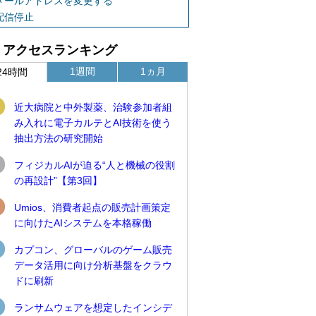
メールアドレスを変更する
配信停止
アクセスランキング
1週間
1ヵ月
24時間
近大病院と中外製薬、治験参加者組
み入れに電子カルテとAI技術を使う
抽出方法の研究開始
フィジカルAIが迫る“人と機械の役割
の再設計”【第3回】
Umios、消費者起点の販売計画策定
に向けたAIシステムを本格稼働
カプコン、グローバルのゲーム販売
データ活用に向け分析基盤をクラウ
ドに刷新
ランサムウェアを想定したインシデ