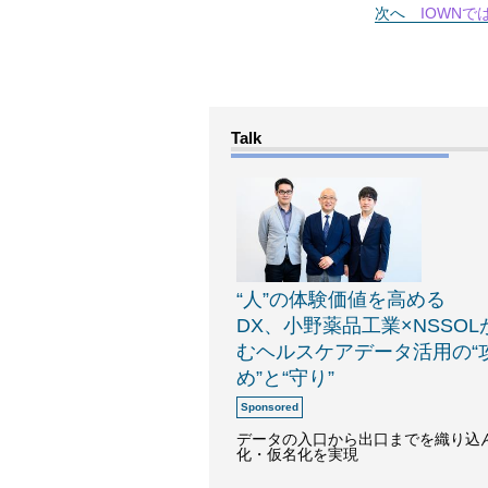
次へ
IOWN
“人”の体験価値を高める
DX、小野薬品工業×NSSO
むヘルスケアデータ活用の“
め”と“守り”
データの入口から出口までを織り込
化・仮名化を実現