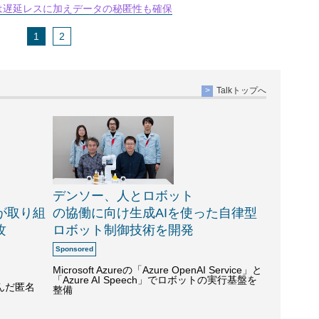
では遅延レスに加えデータの秘匿性も確保
1
2
Talkトップへ
デンソー、人とロボット
Lが取り組
の協働に向け生成AIを使った自律型
攻
ロボット制御技術を開発
Microsoft Azureの「Azure OpenAI Service」と
「Azure AI Speech」でロボットの実行基盤を
んだ匿名
整備