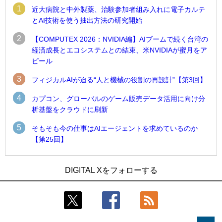
1
近大病院と中外製薬、治験参加者組み入れに電子カルテ
とAI技術を使う抽出方法の研究開始
2
【COMPUTEX 2026：NVIDIA編】AIブームで続く台湾の
経済成長とエコシステムとの結束、米NVIDIAが蜜月をア
ピール
3
フィジカルAIが迫る“人と機械の役割の再設計”【第3回】
4
カプコン、グローバルのゲーム販売データ活用に向け分
析基盤をクラウドに刷新
5
そもそも今の仕事はAIエージェントを求めているのか
【第25回】
1
1
近大病院と中外製薬、治験参加者組み入れに電子カルテとAI
古河電工、全社データの横断利用に向け仮想化技術を使う統
DIGITAL Xをフォローする
技術を使う抽出方法の研究開始
合基盤を本格稼働
2
2
Umios、消費者起点の販売計画策定に向けたAIシステムを本格
鹿島建設、鋼管柱へのコンクリート充填時の異常を検出する
稼働
AIを遠隔監視システムに実装
3
3
【COMPUTEX 2026：Arm編】チップ自社製造で鍵を握る台
近大病院と中外製薬、治験参加者組み入れに電子カルテとAI