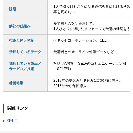
1人で取り組むことになる通信教育における学習
課題
率を高めたい
受講者との対話を通して、
解決の仕組み
1人ひとりに適したメッセージで受講の継続をう
推進母体／体制
ベネッセコーポレーション、SELF
活用しているデータ
受講者とのオンライン対話データなど
採用している製品／
対話型AI技術「SELFのコミュニケーションAI」
サービス／技術
（SELF製）
2017年の夏休みと冬休みに試験的に導入、
稼働時期
2018年から年間導入
関連リンク
SELF