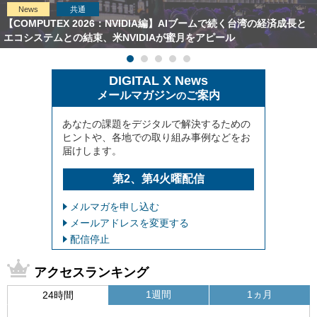
News
共通
【COMPUTEX 2026：NVIDIA編】AIブームで続く台湾の経済成長と
エコシステムとの結束、米NVIDIAが蜜月をアピール
DIGITAL X News
メールマガジン
ご案内
の
あなたの課題をデジタルで解決するための
ヒントや、各地での取り組み事例などをお
届けします。
第2、第4火曜配信
メルマガを申し込む
メールアドレスを変更する
配信停止
アクセスランキング
1週間
1ヵ月
24時間