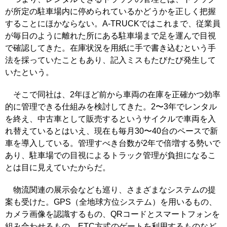
が所定の駐車場内に停められているかどうかを正しく把握
することにほかならない。A-TRUCKではこれまで、従業員
が毎日のように離れた所にある駐車場まで足を運んで目視
で確認してきた。在庫状況を用紙に手で書き込むという手
法を採っていたこともあり、記入ミスもたびたび発生して
いたという。
そこで同社は、2年ほど前から車両の在庫を正確かつ効率
的に管理できる仕組みを検討してきた。2〜3年でレンタル
を終え、中古車として販売するというサイクルで車両を入
れ替えているとはいえ、現在も毎月30〜40台のペースで新
車を導入している。管理すべき台数が2年で倍増する勢いで
あり、駐車場での目視によるトラック管理が負担になるこ
とは目に見えていたからだ。
物流関連の展示会なども巡り、さまざまなシステムの提
案も受けた。GPS（全地球方位システム）を用いるもの、
カメラ画像を認識するもの、QRコードとスマートフォンを
組み合わせるもの、ETC方式のゲートを利用するものなど