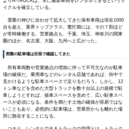
よりA-TRUCKは、常に最新車両をレンタルできるというサ
イクルを確立している。
需要の伸びに合わせて拡大してきた保有車両は現在1000
台を超え、業界トップクラス。繁忙期には、その７割ほど
が常時稼働する。営業拠点も、千葉、埼玉、神奈川の関東
圏のほか、名古屋、大阪、九州へと広がった。
実際の駐車場は目視で確認してきた
所有車両数や営業拠点の増加に伴って不可欠なのが駐車
場の確保だ。乗用車などのレンタル店舗であれば、街中で
見かけるような駐車スペースで足りるだろう。しかし、12
トン車などを含めた大型トラックを数十台以上の規模で駐
車しようとすれば、操車スペースを含めて、広い駐車スペ
ースが必須になる。条件を満たす土地の確保が容易ではな
いこともあり、必然的に駐車場は、営業所からも離れた場
所に散在することになる。
つまり、レンタルできるトラックの管理とは、トラック