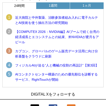
1週間
1ヵ月
24時間
1
近大病院と中外製薬、治験参加者組み入れに電子カルテ
とAI技術を使う抽出方法の研究開始
2
【COMPUTEX 2026：NVIDIA編】AIブームで続く台湾の
経済成長とエコシステムとの結束、米NVIDIAが蜜月をア
ピール
3
カプコン、グローバルのゲーム販売データ活用に向け分
析基盤をクラウドに刷新
4
フィジカルAIが迫る“人と機械の役割の再設計”【第3回】
5
AIコンタクトセンター構築のための優先順位を診断する
サービス、RightTouchが開始
1
1
近大病院と中外製薬、治験参加者組み入れに電子カルテとAI
古河電工、全社データの横断利用に向け仮想化技術を使う統
DIGITAL Xをフォローする
技術を使う抽出方法の研究開始
合基盤を本格稼働
2
2
Umios、消費者起点の販売計画策定に向けたAIシステムを本格
鹿島建設、鋼管柱へのコンクリート充填時の異常を検出する