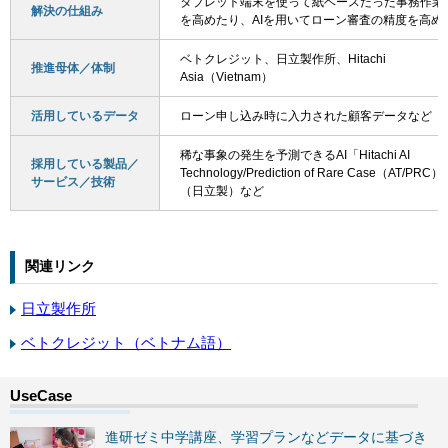
タブレット端末を使って紙ベースだった事務作業
解決の仕組み
を高めたり、AIを用いてローン審査の精度を高め
ベトクレジット、日立製作所、Hitachi
推進母体／体制
Asia（Vietnam）
活用しているデータ
ローン申し込み時に入力された顧客データなど
稀な事象の発生を予測できるAI「Hitachi AI
採用している製品／
Technology/Prediction of Rare Case（AT/PRC
サービス／技術
（日立製）など
関連リンク
日立製作所
ベトクレジット（ベトナム語）
進研ゼミ中学講座、学習プランなどデータに基づき