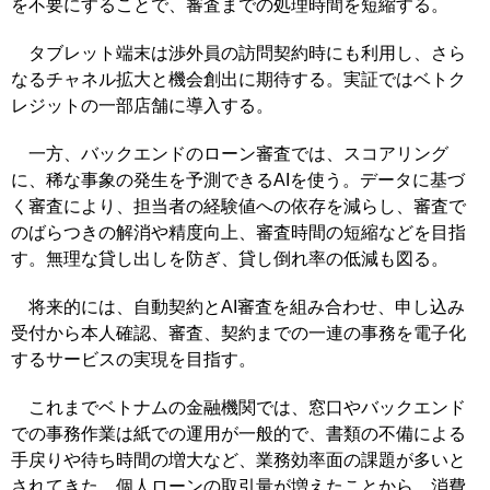
を不要にすることで、審査までの処理時間を短縮する。
タブレット端末は渉外員の訪問契約時にも利用し、さら
なるチャネル拡大と機会創出に期待する。実証ではベトク
レジットの一部店舗に導入する。
一方、バックエンドのローン審査では、スコアリング
に、稀な事象の発生を予測できるAIを使う。データに基づ
く審査により、担当者の経験値への依存を減らし、審査で
のばらつきの解消や精度向上、審査時間の短縮などを目指
す。無理な貸し出しを防ぎ、貸し倒れ率の低減も図る。
将来的には、自動契約とAI審査を組み合わせ、申し込み
受付から本人確認、審査、契約までの一連の事務を電子化
するサービスの実現を目指す。
これまでベトナムの金融機関では、窓口やバックエンド
での事務作業は紙での運用が一般的で、書類の不備による
手戻りや待ち時間の増大など、業務効率面の課題が多いと
されてきた。個人ローンの取引量が増えたことから、消費