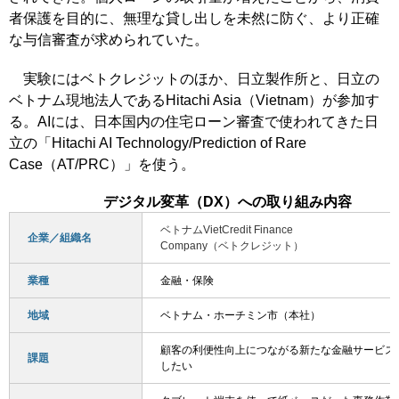
者保護を目的に、無理な貸し出しを未然に防ぐ、より正確
な与信審査が求められていた。
実験にはベトクレジットのほか、日立製作所と、日立の
ベトナム現地法人であるHitachi Asia（Vietnam）が参加す
る。AIには、日本国内の住宅ローン審査で使われてきた日
立の「Hitachi AI Technology/Prediction of Rare
Case（AT/PRC）」を使う。
デジタル変革（DX）への取り組み内容
ベトナムVietCredit Finance
企業／組織名
Company（ベトクレジット）
業種
金融・保険
地域
ベトナム・ホーチミン市（本社）
顧客の利便性向上につながる新たな金融サービス
課題
したい