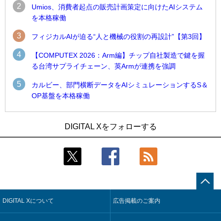
2
Umios、消費者起点の販売計画策定に向けたAIシステム
を本格稼働
3
フィジカルAIが迫る“人と機械の役割の再設計”【第3回】
4
【COMPUTEX 2026：Arm編】チップ自社製造で鍵を握
る台湾サプライチェーン、英Armが連携を強調
5
カルビー、部門横断データをAIシミュレーションするS＆
OP基盤を本格稼働
1
1
Umios、消費者起点の販売計画策定に向けたAIシステムを本格
古河電工、全社データの横断利用に向け仮想化技術を使う統
DIGITAL Xをフォローする
稼働
合基盤を本格稼働
2
2
製造業の現場の暗黙知を組織横断で活用するためのナレッジ
鹿島建設、鋼管柱へのコンクリート充填時の異常を検出する
管理基盤、LIGHTzが提供
AIを遠隔監視システムに実装
3
3
コスモ石油、製油所の設備点検への四足歩行ロボット利用を
そもそも今の仕事はAIエージェントを求めているのか【第25
検証
回】
DIGITAL Xについて
広告掲載のご案内
4
4
近大病院と中外製薬、治験参加者組み入れに電子カルテとAI
製造業の現場の暗黙知を組織横断で活用するためのナレッジ
技術を使う抽出方法の研究開始
管理基盤、LIGHTzが提供