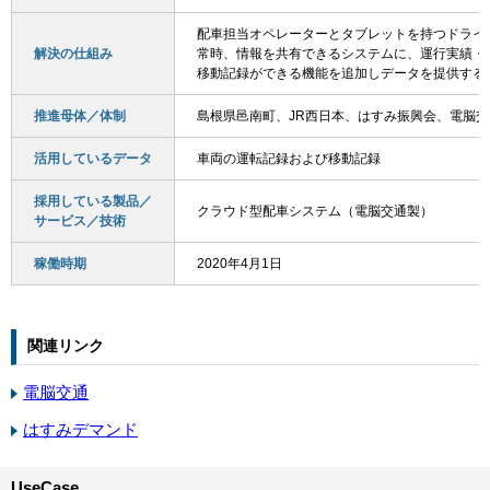
配車担当オペレーターとタブレットを持つドライ
解決の仕組み
常時、情報を共有できるシステムに、運行実績・
移動記録ができる機能を追加しデータを提供する
推進母体／体制
島根県邑南町、JR西日本、はすみ振興会、電脳交
活用しているデータ
車両の運転記録および移動記録
採用している製品／
クラウド型配車システム（電脳交通製）
サービス／技術
稼働時期
2020年4月1日
関連リンク
電脳交通
はすみデマンド