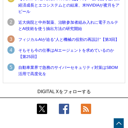
経済成長とエコシステムとの結束、米NVIDIAが蜜月をア
ピール
2
近大病院と中外製薬、治験参加者組み入れに電子カルテ
とAI技術を使う抽出方法の研究開始
3
フィジカルAIが迫る“人と機械の役割の再設計”【第3回】
4
そもそも今の仕事はAIエージェントを求めているのか
【第25回】
5
自動車業界で急務のサイバーセキュリティ対策はSBOM
活用で高度化を
1
1
近大病院と中外製薬、治験参加者組み入れに電子カルテとAI
古河電工、全社データの横断利用に向け仮想化技術を使う統
DIGITAL Xをフォローする
技術を使う抽出方法の研究開始
合基盤を本格稼働
2
2
Umios、消費者起点の販売計画策定に向けたAIシステムを本格
鹿島建設、鋼管柱へのコンクリート充填時の異常を検出する
稼働
AIを遠隔監視システムに実装
3
3
【COMPUTEX 2026：Arm編】チップ自社製造で鍵を握る台
近大病院と中外製薬、治験参加者組み入れに電子カルテとAI
湾サプライチェーン、英Armが連携を強調
技術を使う抽出方法の研究開始