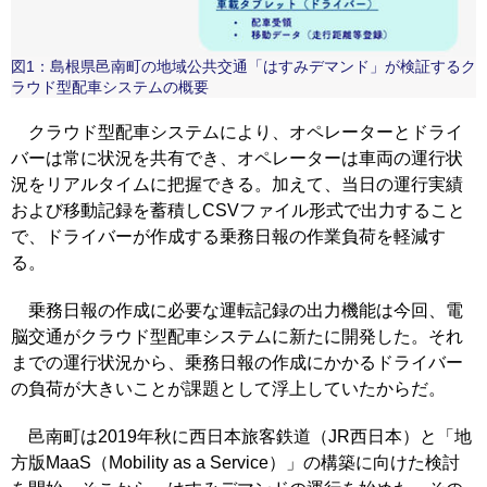
図1：島根県邑南町の地域公共交通「はすみデマンド」が検証するク
ラウド型配車システムの概要
クラウド型配車システムにより、オペレーターとドライ
バーは常に状況を共有でき、オペレーターは車両の運行状
況をリアルタイムに把握できる。加えて、当日の運行実績
および移動記録を蓄積しCSVファイル形式で出力すること
で、ドライバーが作成する乗務日報の作業負荷を軽減す
る。
乗務日報の作成に必要な運転記録の出力機能は今回、電
脳交通がクラウド型配車システムに新たに開発した。それ
までの運行状況から、乗務日報の作成にかかるドライバー
の負荷が大きいことが課題として浮上していたからだ。
邑南町は2019年秋に西日本旅客鉄道（JR西日本）と「地
方版MaaS（Mobility as a Service）」の構築に向けた検討