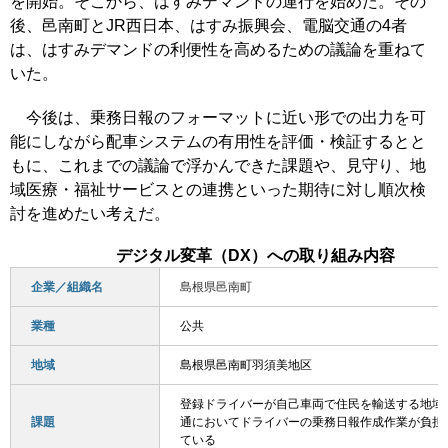
を開始。そこから、はすみデマンドの運行を始めた。その
後、邑南町とJR西日本、はすみ振興会、電脳交通の4者
は、はすみデマンドの利便性を高めるための議論を重ねて
いた。
今後は、乗務日報のフォーマットに近い形での出力を可
能にしながら配車システムの有用性を評価・検証するとと
もに、これまでの議論で浮かんできた課題や、見守り、地
域医療・福祉サービスとの連携といった期待に対し順次検
討を進めたい考えだ。
デジタル変革（DX）への取り組み内容
企業／組織名
島根県邑南町
業種
公共
地域
島根県邑南町羽須美地区
登録ドライバーが自己車両で住民を輸送する地域
課題
通においてドライバーの乗務日報作成作業が負担
ている