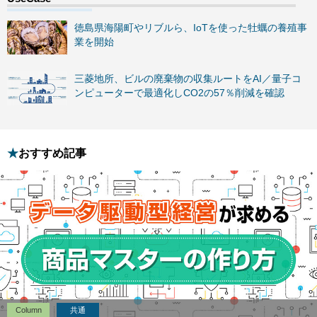
徳島県海陽町やリブルら、IoTを使った牡蠣の養殖事
業を開始
三菱地所、ビルの廃棄物の収集ルートをAI／量子コ
ンピューターで最適化しCO2の57％削減を確認
おすすめ記事
Column
共通