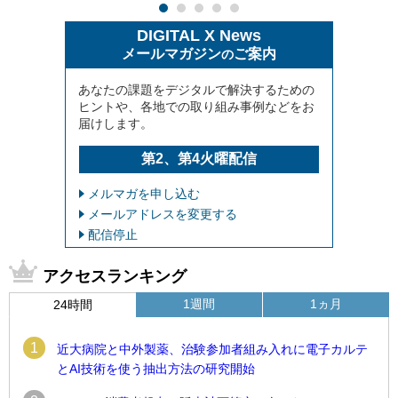
DIGITAL X News
メールマガジン
ご案内
の
あなたの課題をデジタルで解決するための
ヒントや、各地での取り組み事例などをお
届けします。
第2、第4火曜配信
メルマガを申し込む
メールアドレスを変更する
配信停止
アクセスランキング
1週間
1ヵ月
24時間
1
近大病院と中外製薬、治験参加者組み入れに電子カルテ
とAI技術を使う抽出方法の研究開始