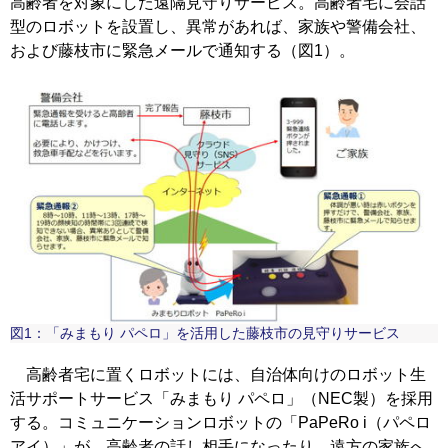
高齢者を対象にした遠隔見守りサービス。高齢者宅に会話
型のロボットを設置し、異常があれば、家族や警備会社、
および藤枝市に緊急メールで通知する（図1）。
図1：「みまもり パペロ」を活用した藤枝市の見守りサービス
高齢者宅に置くロボットには、自治体向けのロボット生
活サポートサービス「みまもり パペロ」（NEC製）を採用
する。コミュニケーションロボットの「PaPeRo i（パペロ
アイ）」が、高齢者の話し相手になったり、遠方の家族へ