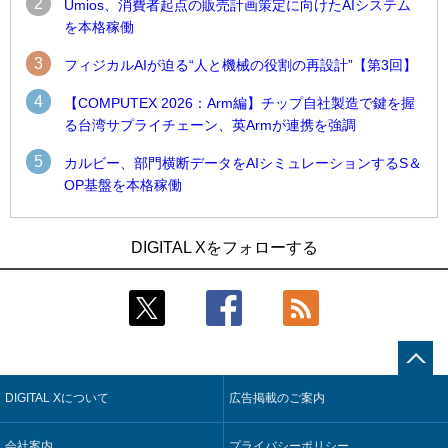
2
Umios、消費者起点の販売計画策定に向けたAIシステム
を本格稼働
3
フィジカルAIが迫る“人と機械の役割の再設計”【第3回】
4
【COMPUTEX 2026：Arm編】チップ自社製造で鍵を握
る台湾サプライチェーン、英Armが連携を強調
5
カルビー、部門横断データをAIシミュレーションするS＆
OP基盤を本格稼働
1
1
Umios、消費者起点の販売計画策定に向けたAIシステムを本格
古河電工、全社データの横断利用に向け仮想化技術を使う統
DIGITAL Xをフォローする
稼働
合基盤を本格稼働
2
2
製造業の現場の暗黙知を組織横断で活用するためのナレッジ
鹿島建設、鋼管柱へのコンクリート充填時の異常を検出する
管理基盤、LIGHTzが提供
AIを遠隔監視システムに実装
3
3
コスモ石油、製油所の設備点検への四足歩行ロボット利用を
そもそも今の仕事はAIエージェントを求めているのか【第25
検証
回】
DIGITAL Xについて
広告掲載のご案内
4
4
近大病院と中外製薬、治験参加者組み入れに電子カルテとAI
製造業の現場の暗黙知を組織横断で活用するためのナレッジ
技術を使う抽出方法の研究開始
管理基盤、LIGHTzが提供
会社案内
プライバシーポリシー