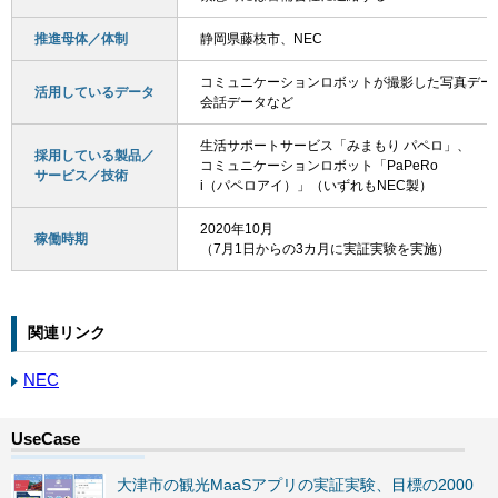
推進母体／体制
静岡県藤枝市、NEC
コミュニケーションロボットが撮影した写真デー
活用しているデータ
会話データなど
生活サポートサービス「みまもり パペロ」、
採用している製品／
コミュニケーションロボット「PaPeRo
サービス／技術
i（パペロアイ）」（いずれもNEC製）
2020年10月
稼働時期
（7月1日からの3カ月に実証実験を実施）
関連リンク
NEC
大津市の観光MaaSアプリの実証実験、目標の2000