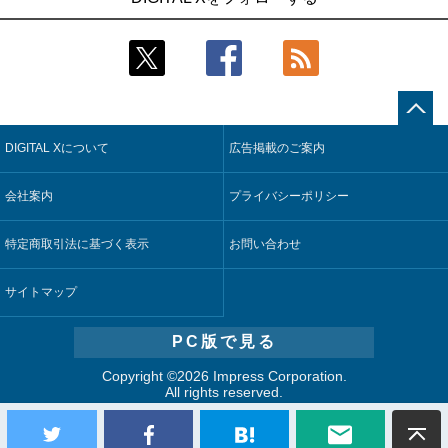
技術を使う抽出方法の研究開始
合基盤を本格稼働
2
2
Umios、消費者起点の販売計画策定に向けたAIシステムを本格
鹿島建設、鋼管柱へのコンクリート充填時の異常を検出する
稼働
AIを遠隔監視システムに実装
3
3
【COMPUTEX 2026：Arm編】チップ自社製造で鍵を握る台
近大病院と中外製薬、治験参加者組み入れに電子カルテとAI
湾サプライチェーン、英Armが連携を強調
技術を使う抽出方法の研究開始
DIGITAL Xについて
広告掲載のご案内
4
4
コスモ石油、製油所の設備点検への四足歩行ロボット利用を
そもそも今の仕事はAIエージェントを求めているのか【第25
検証
回】
会社案内
プライバシーポリシー
5
5
フィジカルAIが迫る“人と機械の役割の再設計”【第3回】
製造業の現場の暗黙知を組織横断で活用するためのナレッジ
管理基盤、LIGHTzが提供
特定商取引法に基づく表示
お問い合わせ
サイトマップ
PC版で見る
Copyright ©
2026 Impress Corporation.
All rights reserved.