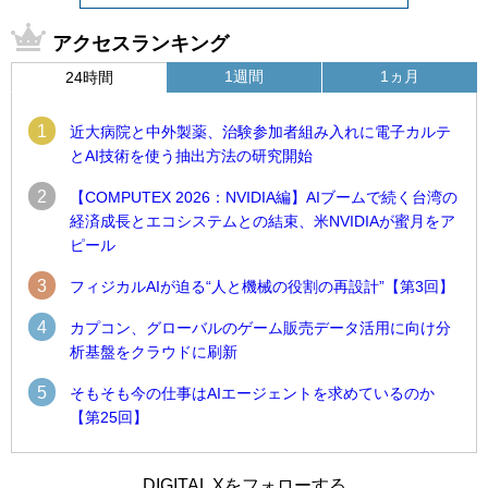
アクセスランキング
1週間
1ヵ月
24時間
1
近大病院と中外製薬、治験参加者組み入れに電子カルテ
とAI技術を使う抽出方法の研究開始
2
【COMPUTEX 2026：NVIDIA編】AIブームで続く台湾の
経済成長とエコシステムとの結束、米NVIDIAが蜜月をア
ピール
3
フィジカルAIが迫る“人と機械の役割の再設計”【第3回】
4
カプコン、グローバルのゲーム販売データ活用に向け分
析基盤をクラウドに刷新
5
そもそも今の仕事はAIエージェントを求めているのか
【第25回】
1
1
近大病院と中外製薬、治験参加者組み入れに電子カルテとAI
古河電工、全社データの横断利用に向け仮想化技術を使う統
DIGITAL Xをフォローする