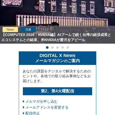
News
共通
【COMPUTEX 2026：NVIDIA編】AIブームで続く台湾の経済成長と
エコシステムとの結束、米NVIDIAが蜜月をアピール
DIGITAL X News
メールマガジン
ご案内
の
あなたの課題をデジタルで解決するための
ヒントや、各地での取り組み事例などをお
届けします。
第2、第4火曜配信
メルマガを申し込む
メールアドレスを変更する
配信停止