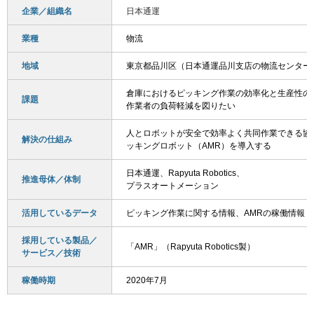
企業／組織名
日本通運
業種
物流
地域
東京都品川区（日本通運品川支店の物流センター
倉庫におけるピッキング作業の効率化と生産性の
課題
作業者の負荷軽減を図りたい
人とロボットが安全で効率よく共同作業できる協
解決の仕組み
ッキングロボット（AMR）を導入する
日本通運、Rapyuta Robotics、
推進母体／体制
プラスオートメーション
活用しているデータ
ピッキング作業に関する情報、AMRの稼働情報
採用している製品／
「AMR」（Rapyuta Robotics製）
サービス／技術
稼働時期
2020年7月