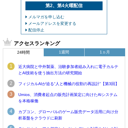
第2、第4火曜配信
メルマガを申し込む
メールアドレスを変更する
配信停止
アクセスランキング
1週間
1ヵ月
24時間
1
近大病院と中外製薬、治験参加者組み入れに電子カルテ
とAI技術を使う抽出方法の研究開始
2
フィジカルAIが迫る“人と機械の役割の再設計”【第3回】
3
Umios、消費者起点の販売計画策定に向けたAIシステム
を本格稼働
4
カプコン、グローバルのゲーム販売データ活用に向け分
析基盤をクラウドに刷新