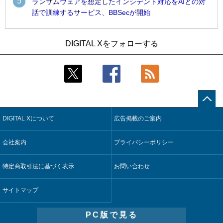
5
ランサムウェアを想定したインシデント対応をAIとの対
話で訓練するサービス、BBSecが開始
1
1
Umios、消費者起点の販売計画策定に向けたAIシステムを本格
古河電工、全社データの横断利用に向け仮想化技術を使う統
DIGITAL Xをフォローする
稼働
合基盤を本格稼働
2
2
近大病院と中外製薬、治験参加者組み入れに電子カルテとAI
鹿島建設、鋼管柱へのコンクリート充填時の異常を検出する
技術を使う抽出方法の研究開始
AIを遠隔監視システムに実装
3
3
コスモ石油、製油所の設備点検への四足歩行ロボット利用を
そもそも今の仕事はAIエージェントを求めているのか【第25
検証
回】
DIGITAL Xについて
広告掲載のご案内
4
4
【COMPUTEX 2026：Arm編】チップ自社製造で鍵を握る台
製造業の現場の暗黙知を組織横断で活用するためのナレッジ
湾サプライチェーン、英Armが連携を強調
管理基盤、LIGHTzが提供
会社案内
プライバシーポリシー
5
5
製造業の現場の暗黙知を組織横断で活用するためのナレッジ
Umios、消費者起点の販売計画策定に向けたAIシステムを本格
管理基盤、LIGHTzが提供
稼働
特定商取引法に基づく表示
お問い合わせ
サイトマップ
PC版で見る