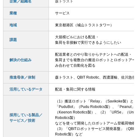
企業／組織名
森トラスト
業種
サービス
地域
東京都港区（城山トラストタワー）
大規模ビルにおける配送・
課題
集荷を非接触で実行できるようにしたい
配送業者とのやり取りからテナントへの配送・
解決の仕組み
集荷までを複数台の搬送ロボットとロボットアー
み合わせて自動化を図る
推進母体／体制
森トラスト、QBIT Robotic、西濃運輸、佐川急便
活用しているデータ
配送・集荷に関する情報
（1）搬送ロボット「Relay」（Savikoke製）と
「PuduBot」（Pudu Robotics製）、「Peanut」
（Keenon Robotics製）、（2）「UR5e」（Unive
採用している製品／
Robotics製）
サービス／技術
などを使って開発したロボットアーム登載荷物棚
（3）「QBITロボットサービス開発基盤」（QBIT
Robotic製）など