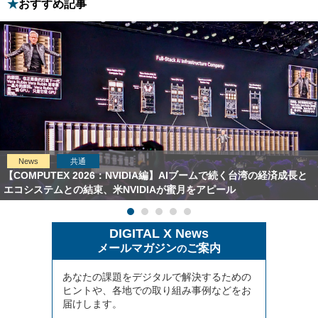
おすすめ記事
News
共通
【COMPUTEX 2026：NVIDIA編】AIブームで続く台湾の経済成長と
エコシステムとの結束、米NVIDIAが蜜月をアピール
DIGITAL X News
メールマガジン
ご案内
の
あなたの課題をデジタルで解決するための
ヒントや、各地での取り組み事例などをお
届けします。