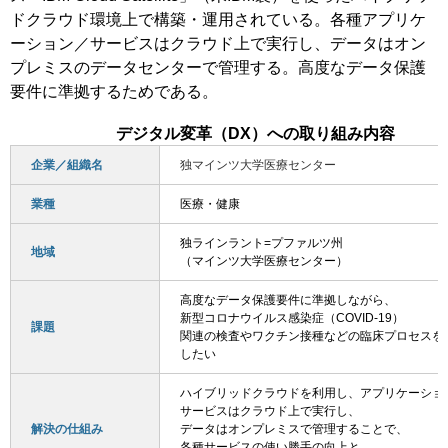
ドクラウド環境上で構築・運用されている。各種アプリケ
ーション／サービスはクラウド上で実行し、データはオン
プレミスのデータセンターで管理する。高度なデータ保護
要件に準拠するためである。
デジタル変革（DX）への取り組み内容
企業／組織名
独マインツ大学医療センター
業種
医療・健康
独ラインラント=プファルツ州
地域
（マインツ大学医療センター）
高度なデータ保護要件に準拠しながら、
新型コロナウイルス感染症（COVID-19）
課題
関連の検査やワクチン接種などの臨床プロセスを
したい
ハイブリッドクラウドを利用し、アプリケーショ
サービスはクラウド上で実行し、
解決の仕組み
データはオンプレミスで管理することで、
各種サービスの使い勝手の向上と、