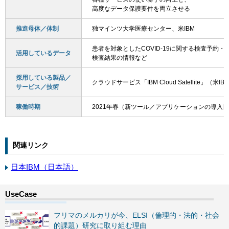
高度なデータ保護要件を両立させる
推進母体／体制
独マインツ大学医療センター、米IBM
患者を対象としたCOVID-19に関する検査予約・
活用しているデータ
検査結果の情報など
採用している製品／
クラウドサービス「IBM Cloud Satellite」（米I
サービス／技術
稼働時期
2021年春（新ツール／アプリケーションの導入
関連リンク
日本IBM（日本語）
フリマのメルカリが今、ELSI（倫理的・法的・社会
的課題）研究に取り組む理由