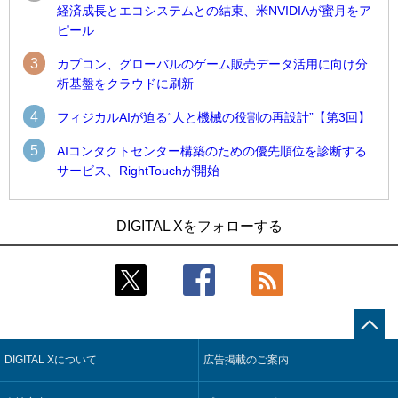
経済成長とエコシステムとの結束、米NVIDIAが蜜月をア
ピール
3
カプコン、グローバルのゲーム販売データ活用に向け分
析基盤をクラウドに刷新
4
フィジカルAIが迫る“人と機械の役割の再設計”【第3回】
5
AIコンタクトセンター構築のための優先順位を診断する
サービス、RightTouchが開始
1
1
近大病院と中外製薬、治験参加者組み入れに電子カルテとAI
古河電工、全社データの横断利用に向け仮想化技術を使う統
DIGITAL Xをフォローする
技術を使う抽出方法の研究開始
合基盤を本格稼働
2
2
Umios、消費者起点の販売計画策定に向けたAIシステムを本格
鹿島建設、鋼管柱へのコンクリート充填時の異常を検出する
稼働
AIを遠隔監視システムに実装
3
3
コスモ石油、製油所の設備点検への四足歩行ロボット利用を
近大病院と中外製薬、治験参加者組み入れに電子カルテとAI
検証
技術を使う抽出方法の研究開始
DIGITAL Xについて
広告掲載のご案内
4
4
【COMPUTEX 2026：Arm編】チップ自社製造で鍵を握る台
そもそも今の仕事はAIエージェントを求めているのか【第25
湾サプライチェーン、英Armが連携を強調
回】