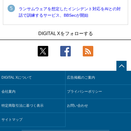
5
ランサムウェアを想定したインシデント対応をAIとの対
話で訓練するサービス、BBSecが開始
1
1
Umios、消費者起点の販売計画策定に向けたAIシステムを本格
古河電工、全社データの横断利用に向け仮想化技術を使う統
DIGITAL Xをフォローする
稼働
合基盤を本格稼働
2
2
近大病院と中外製薬、治験参加者組み入れに電子カルテとAI
鹿島建設、鋼管柱へのコンクリート充填時の異常を検出する
技術を使う抽出方法の研究開始
AIを遠隔監視システムに実装
3
3
コスモ石油、製油所の設備点検への四足歩行ロボット利用を
そもそも今の仕事はAIエージェントを求めているのか【第25
検証
回】
DIGITAL Xについて
広告掲載のご案内
4
4
【COMPUTEX 2026：Arm編】チップ自社製造で鍵を握る台
製造業の現場の暗黙知を組織横断で活用するためのナレッジ
湾サプライチェーン、英Armが連携を強調
管理基盤、LIGHTzが提供
会社案内
プライバシーポリシー
5
5
製造業の現場の暗黙知を組織横断で活用するためのナレッジ
Umios、消費者起点の販売計画策定に向けたAIシステムを本格
管理基盤、LIGHTzが提供
稼働
特定商取引法に基づく表示
お問い合わせ
サイトマップ