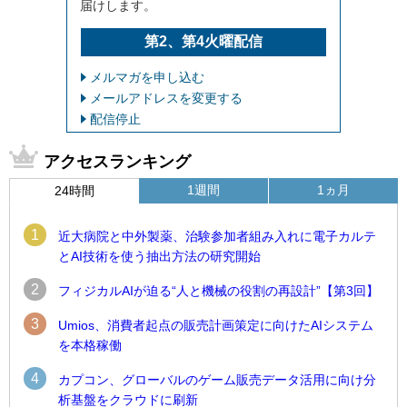
届けします。
第2、第4火曜配信
メルマガを申し込む
メールアドレスを変更する
配信停止
アクセスランキング
1週間
1ヵ月
24時間
1
近大病院と中外製薬、治験参加者組み入れに電子カルテ
とAI技術を使う抽出方法の研究開始
2
フィジカルAIが迫る“人と機械の役割の再設計”【第3回】
3
Umios、消費者起点の販売計画策定に向けたAIシステム
を本格稼働
4
カプコン、グローバルのゲーム販売データ活用に向け分
析基盤をクラウドに刷新