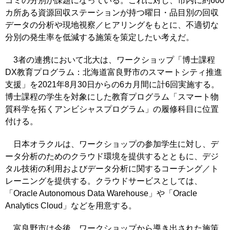
ゴミの分別が課題になっている。これに対し、市内に約600
カ所ある資源回収ステーションが持つ曜日・品目別の回収
データの分析や現地視察／ヒアリングをもとに、不適切な
分別の発生率を低減する施策を策定したい考えだ。
3者の連携において北大は、ワークショップ「博士課程
DX教育プログラム：北海道富良野市のスマートシティ推進
支援」を2021年8月30日からの6カ月間に計6回実施する。
博士課程の学生を対象にした教育プログラム「スマート物
質科学を拓くアンビシャスプログラム」の履修科目に位置
付ける。
日本オラクルは、ワークショップの参加学生に対し、デ
ータ分析のためのクラウド環境を提供するとともに、デジ
タル技術の利用およびデータ分析に関するコーチング／ト
レーニングを提供する。クラウドサービスとしては、
「Oracle Autonomous Data Warehouse」や「Oracle
Analytics Cloud」などを用意する。
富良野市は今後、ワークショップから導き出された施策