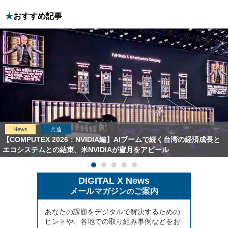
おすすめ記事
News
共通
【COMPUTEX 2026：NVIDIA編】AIブームで続く台湾の経済成長と
エコシステムとの結束、米NVIDIAが蜜月をアピール
DIGITAL X News
メールマガジン
ご案内
の
あなたの課題をデジタルで解決するための
ヒントや、各地での取り組み事例などをお