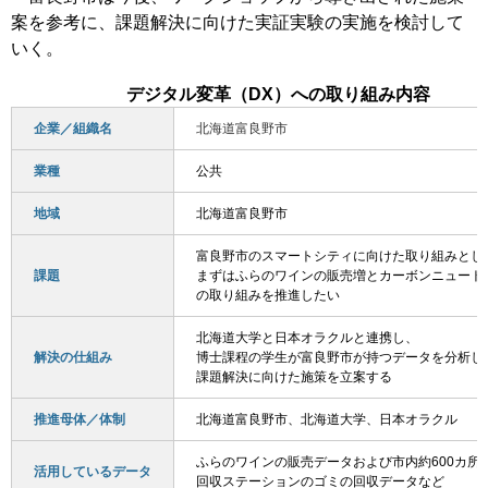
案を参考に、課題解決に向けた実証実験の実施を検討して
いく。
デジタル変革（DX）への取り組み内容
企業／組織名
北海道富良野市
業種
公共
地域
北海道富良野市
富良野市のスマートシティに向けた取り組みとし
課題
まずはふらのワインの販売増とカーボンニュート
の取り組みを推進したい
北海道大学と日本オラクルと連携し、
解決の仕組み
博士課程の学生が富良野市が持つデータを分析し
課題解決に向けた施策を立案する
推進母体／体制
北海道富良野市、北海道大学、日本オラクル
ふらのワインの販売データおよび市内約600カ所
活用しているデータ
回収ステーションのゴミの回収データなど