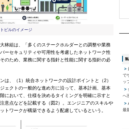
1
1
ートビルのイメージ
2
2
大林組は、「多くのステークホルダーとの調整や業務
バーセキュリティや可用性を考慮したネットワーク性
製
そのため、業務に関する指針と性能に関する指針の必
3
3
で
4
4
ンは、（1）統合ネットワークの設計ポイントと（2）
ッ
ジェクトの一般的な進め方に沿って、基本計画、基本
階において、仕様を決めるタイミングを明確に示すと
へ
注意点などを記載する（図2）。エンジニアのスキルや
5
5
最
ットワークが構築できるよう配慮しているという。