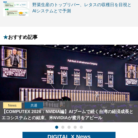
野菜生産のトップリバー、レタスの収穫日を目視と
AIシステムとで予測
おすすめ記事
News
共通
【COMPUTEX 2026：NVIDIA編】AIブームで続く台湾の経済成長と
エコシステムとの結束、米NVIDIAが蜜月をアピール
DIGITAL X News