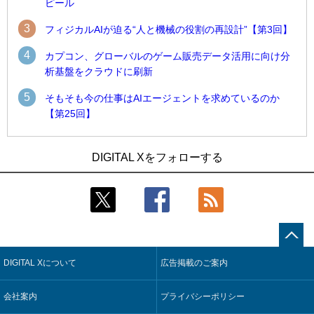
ピール
3
フィジカルAIが迫る“人と機械の役割の再設計”【第3回】
4
カプコン、グローバルのゲーム販売データ活用に向け分
析基盤をクラウドに刷新
5
そもそも今の仕事はAIエージェントを求めているのか
【第25回】
1
1
近大病院と中外製薬、治験参加者組み入れに電子カルテとAI
古河電工、全社データの横断利用に向け仮想化技術を使う統
DIGITAL Xをフォローする
技術を使う抽出方法の研究開始
合基盤を本格稼働
2
2
Umios、消費者起点の販売計画策定に向けたAIシステムを本格
鹿島建設、鋼管柱へのコンクリート充填時の異常を検出する
稼働
AIを遠隔監視システムに実装
3
3
【COMPUTEX 2026：Arm編】チップ自社製造で鍵を握る台
近大病院と中外製薬、治験参加者組み入れに電子カルテとAI
湾サプライチェーン、英Armが連携を強調
技術を使う抽出方法の研究開始
DIGITAL Xについて
広告掲載のご案内
4
4
コスモ石油、製油所の設備点検への四足歩行ロボット利用を
そもそも今の仕事はAIエージェントを求めているのか【第25
検証
回】
会社案内
プライバシーポリシー
5
5
フィジカルAIが迫る“人と機械の役割の再設計”【第3回】
製造業の現場の暗黙知を組織横断で活用するためのナレッジ