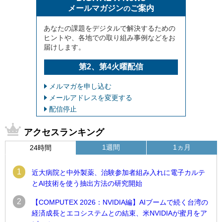
メールマガジン
ご案内
の
あなたの課題をデジタルで解決するための
ヒントや、各地での取り組み事例などをお
届けします。
第2、第4火曜配信
メルマガを申し込む
メールアドレスを変更する
配信停止
アクセスランキング
1週間
1ヵ月
24時間
1
近大病院と中外製薬、治験参加者組み入れに電子カルテ
とAI技術を使う抽出方法の研究開始
2
【COMPUTEX 2026：NVIDIA編】AIブームで続く台湾の
経済成長とエコシステムとの結束、米NVIDIAが蜜月をア