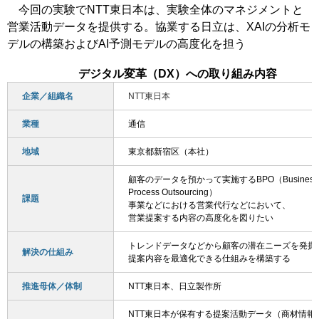
今回の実験でNTT東日本は、実験全体のマネジメントと
営業活動データを提供する。協業する日立は、XAIの分析モ
デルの構築およびAI予測モデルの高度化を担う
デジタル変革（DX）への取り組み内容
企業／組織名
NTT東日本
業種
通信
地域
東京都新宿区（本社）
顧客のデータを預かって実施するBPO（Business
Process Outsourcing）
課題
事業などにおける営業代行などにおいて、
営業提案する内容の高度化を図りたい
トレンドデータなどから顧客の潜在ニーズを発掘
解決の仕組み
提案内容を最適化できる仕組みを構築する
推進母体／体制
NTT東日本、日立製作所
NTT東日本が保有する提案活動データ（商材情報