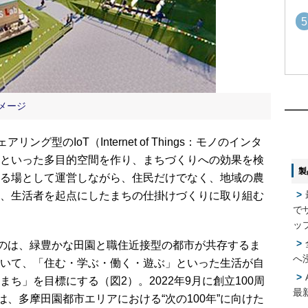
5
1
1
イメージ
2
2
グ型のIoT（Internet of Things：モノのインタ
といった多目的空間を作り、まちづくりへの効果を検
製
る場として運営しながら、住民だけでなく、地域の農
3
3
、生活者を起点にしたまちの仕掛けづくりに取り組む
で
4
ッ
4
るのは、緑豊かな田園と職住近接型の都市が共存するま
へ
いて、「住む・学ぶ・働く・遊ぶ」といった生活が自
5
5
ち」を目標にする（図2）。2022年9月に創立100周
最
は、多摩田園都市エリアにおける“次の100年”に向けた