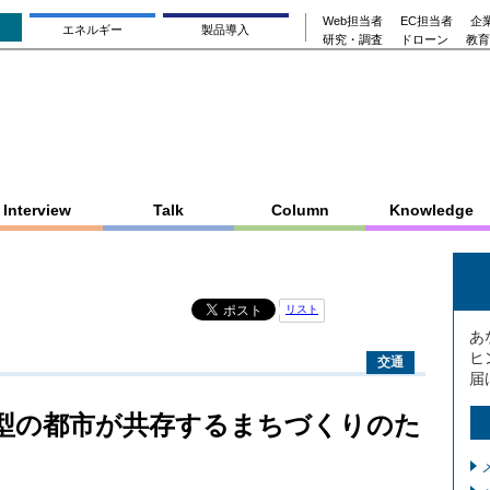
Web担当者
EC担当者
企業
エネルギー
製品導入
研究・調査
ドローン
教育
Interview
Talk
Column
Knowledge
リスト
あ
ヒ
交通
届
型の都市が共存するまちづくりのた