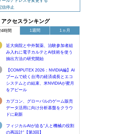
メールアドレスを変更する
配信停止
アクセスランキング
1週間
1ヵ月
24時間
近大病院と中外製薬、治験参加者組
み入れに電子カルテとAI技術を使う
抽出方法の研究開始
【COMPUTEX 2026：NVIDIA編】AI
ブームで続く台湾の経済成長とエコ
システムとの結束、米NVIDIAが蜜月
をアピール
カプコン、グローバルのゲーム販売
データ活用に向け分析基盤をクラウ
ドに刷新
フィジカルAIが迫る“人と機械の役割
の再設計”【第3回】