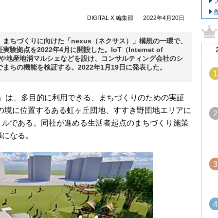
DIGITAL X 編集部
2022年4月20日
まちづくりに向けた「nexus（ネクサス）」構想の一環で、
点を2022年4月に開設した。IoT（Internet of
農園や地産地消マルシェなどを設け、コンサルティング会社のシ
まちの機能を検証する。2022年1月19日に発表した。
1
ク」は、多目的に利用できる、まちづくりのための実証
の境に位置するある虹ヶ丘団地、すすき野団地エリアに
2
ートルである。同社が進める生活者起点のまちづくり施策
弾になる。
3
4