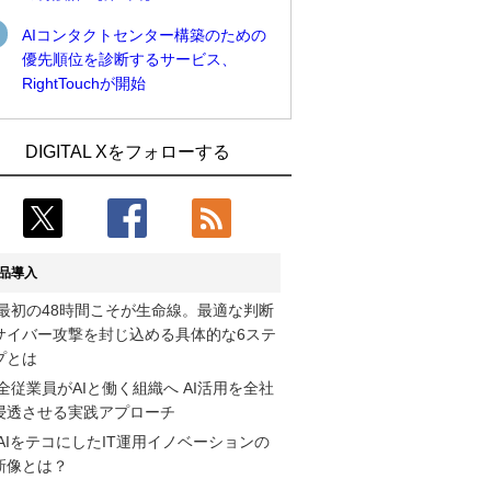
AIコンタクトセンター構築のための
優先順位を診断するサービス、
RightTouchが開始
近大病院と中外製薬、治験参加者組み入
古河電工、全社データの横断利用に向け
DIGITAL Xをフォローする
れに電子カルテとAI技術を使う抽出方法
仮想化技術を使う統合基盤を本格稼働
の研究開始
鹿島建設、鋼管柱へのコンクリート充填
Umios、消費者起点の販売計画策定に向
時の異常を検出するAIを遠隔監視システ
けたAIシステムを本格稼働
ムに実装
品導入
コスモ石油、製油所の設備点検への四足
近大病院と中外製薬、治験参加者組み入
最初の48時間こそが生命線。最適な判断
歩行ロボット利用を検証
れに電子カルテとAI技術を使う抽出方法
サイバー攻撃を封じ込める具体的な6ステ
の研究開始
【COMPUTEX 2026：Arm編】チップ自
プとは
社製造で鍵を握る台湾サプライチェー
そもそも今の仕事はAIエージェントを求
全従業員がAIと働く組織へ AI活用を全社
ン、英Armが連携を強調
めているのか【第25回】
浸透させる実践アプローチ
AIをテコにしたIT運用イノベーションの
フィジカルAIが迫る“人と機械の役割の再
製造業の現場の暗黙知を組織横断で活用
新像とは？
設計”【第3回】
するためのナレッジ管理基盤、LIGHTzが