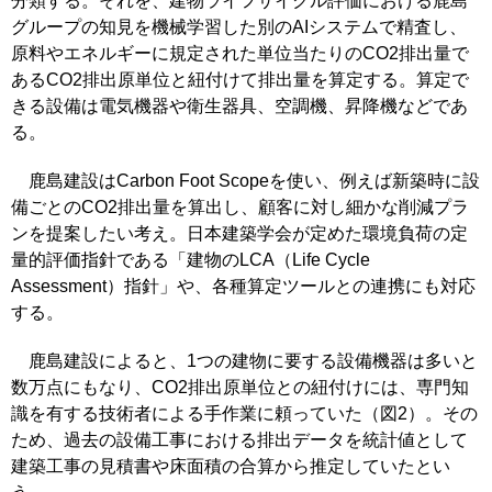
分類する。それを、建物ライフサイクル評価における鹿島
グループの知見を機械学習した別のAIシステムで精査し、
原料やエネルギーに規定された単位当たりのCO2排出量で
あるCO2排出原単位と紐付けて排出量を算定する。算定で
きる設備は電気機器や衛生器具、空調機、昇降機などであ
る。
鹿島建設はCarbon Foot Scopeを使い、例えば新築時に設
備ごとのCO2排出量を算出し、顧客に対し細かな削減プラ
ンを提案したい考え。日本建築学会が定めた環境負荷の定
量的評価指針である「建物のLCA（Life Cycle
Assessment）指針」や、各種算定ツールとの連携にも対応
する。
鹿島建設によると、1つの建物に要する設備機器は多いと
数万点にもなり、CO2排出原単位との紐付けには、専門知
識を有する技術者による手作業に頼っていた（図2）。その
ため、過去の設備工事における排出データを統計値として
建築工事の見積書や床面積の合算から推定していたとい