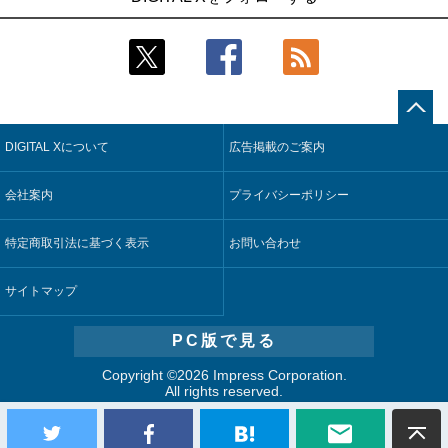
2
2
製造業の現場の暗黙知を組織横断で活用するためのナレッジ
鹿島建設、鋼管柱へのコンクリート充填時の異常を検出する
管理基盤、LIGHTzが提供
AIを遠隔監視システムに実装
3
3
コスモ石油、製油所の設備点検への四足歩行ロボット利用を
そもそも今の仕事はAIエージェントを求めているのか【第25
検証
回】
DIGITAL Xについて
広告掲載のご案内
4
4
近大病院と中外製薬、治験参加者組み入れに電子カルテとAI
製造業の現場の暗黙知を組織横断で活用するためのナレッジ
技術を使う抽出方法の研究開始
管理基盤、LIGHTzが提供
会社案内
プライバシーポリシー
5
5
【COMPUTEX 2026：Arm編】チップ自社製造で鍵を握る台
Umios、消費者起点の販売計画策定に向けたAIシステムを本格
湾サプライチェーン、英Armが連携を強調
稼働
特定商取引法に基づく表示
お問い合わせ
サイトマップ
PC版で見る
Copyright ©
2026 Impress Corporation.
All rights reserved.