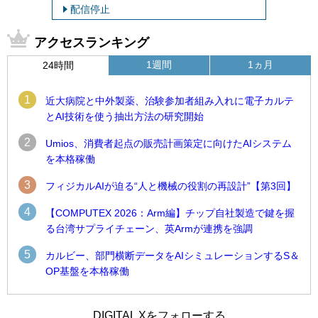
配信停止
アクセスランキング
1週間
1ヵ月
24時間
1
近大病院と中外製薬、治験参加者組み入れに電子カルテ
とAI技術を使う抽出方法の研究開始
2
Umios、消費者起点の販売計画策定に向けたAIシステム
を本格稼働
3
フィジカルAIが迫る“人と機械の役割の再設計”【第3回】
4
【COMPUTEX 2026：Arm編】チップ自社製造で鍵を握
る台湾サプライチェーン、英Armが連携を強調
5
カルビー、部門横断データをAIシミュレーションするS＆
OP基盤を本格稼働
1
1
Umios、消費者起点の販売計画策定に向けたAIシステムを本格
古河電工、全社データの横断利用に向け仮想化技術を使う統
DIGITAL Xをフォローする
稼働
合基盤を本格稼働