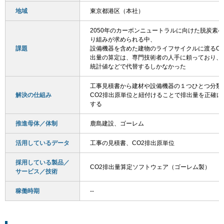
地域
東京都港区（本社）
2050年のカーボンニュートラルに向けた脱炭素
り組みが求められる中、
課題
設備機器を含めた建物のライフサイクルに渡るCO
出量の算定は、専門技術者の人手に頼っており、
統計値などで代替するしかなかった
工事見積書から建材や設備機器の１つひとつ分類
解決の仕組み
CO2排出原単位と紐付けることで排出量を正確に
する
推進母体／体制
鹿島建設、ゴーレム
活用しているデータ
工事の見積書、CO2排出原単位
採用している製品／
CO2排出量算定ソフトウェア（ゴーレム製）
サービス／技術
稼働時期
--