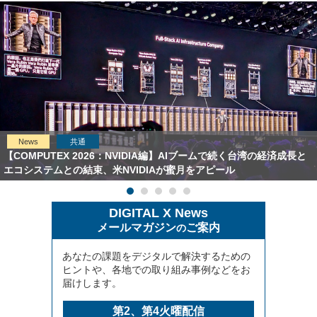
News
共通
【COMPUTEX 2026：NVIDIA編】AIブームで続く台湾の経済成長と
エコシステムとの結束、米NVIDIAが蜜月をアピール
DIGITAL X News
メールマガジン
ご案内
の
あなたの課題をデジタルで解決するための
ヒントや、各地での取り組み事例などをお
届けします。
第2、第4火曜配信