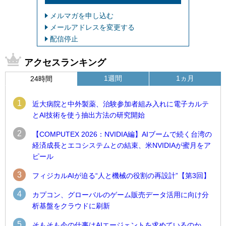
メルマガを申し込む
メールアドレスを変更する
配信停止
アクセスランキング
1週間
1ヵ月
24時間
1
近大病院と中外製薬、治験参加者組み入れに電子カルテ
とAI技術を使う抽出方法の研究開始
2
【COMPUTEX 2026：NVIDIA編】AIブームで続く台湾の
経済成長とエコシステムとの結束、米NVIDIAが蜜月をア
ピール
3
フィジカルAIが迫る“人と機械の役割の再設計”【第3回】
4
カプコン、グローバルのゲーム販売データ活用に向け分
析基盤をクラウドに刷新
5
そもそも今の仕事はAIエージェントを求めているのか