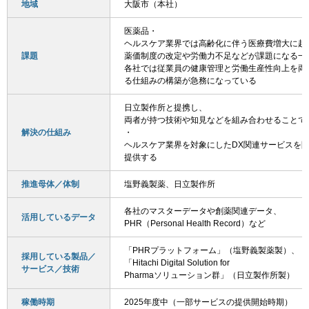
地域
大阪市（本社）
医薬品・
ヘルスケア業界では高齢化に伴う医療費増大に起
課題
薬価制度の改定や労働力不足などが課題になる一
各社では従業員の健康管理と労働生産性向上を両
る仕組みの構築が急務になっている
日立製作所と提携し、
両者が持つ技術や知見などを組み合わせることで
解決の仕組み
・
ヘルスケア業界を対象にしたDX関連サービスを
提供する
推進母体／体制
塩野義製薬、日立製作所
各社のマスターデータや創薬関連データ、
活用しているデータ
PHR（Personal Health Record）など
「PHRプラットフォーム」（塩野義製薬製）、
採用している製品／
「Hitachi Digital Solution for
サービス／技術
Pharmaソリューション群」（日立製作所製）
稼働時期
2025年度中（一部サービスの提供開始時期）