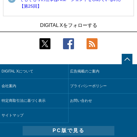
【第25回】
1
1
近大病院と中外製薬、治験参加者組み入れに電子カルテとAI
古河電工、全社データの横断利用に向け仮想化技術を使う統
DIGITAL Xをフォローする
技術を使う抽出方法の研究開始
合基盤を本格稼働
2
2
Umios、消費者起点の販売計画策定に向けたAIシステムを本格
鹿島建設、鋼管柱へのコンクリート充填時の異常を検出する
稼働
AIを遠隔監視システムに実装
3
3
【COMPUTEX 2026：Arm編】チップ自社製造で鍵を握る台
近大病院と中外製薬、治験参加者組み入れに電子カルテとAI
湾サプライチェーン、英Armが連携を強調
技術を使う抽出方法の研究開始
DIGITAL Xについて
広告掲載のご案内
4
4
コスモ石油、製油所の設備点検への四足歩行ロボット利用を
そもそも今の仕事はAIエージェントを求めているのか【第25
検証
回】
会社案内
プライバシーポリシー
5
5
フィジカルAIが迫る“人と機械の役割の再設計”【第3回】
製造業の現場の暗黙知を組織横断で活用するためのナレッジ
管理基盤、LIGHTzが提供
特定商取引法に基づく表示
お問い合わせ
サイトマップ
PC版で見る