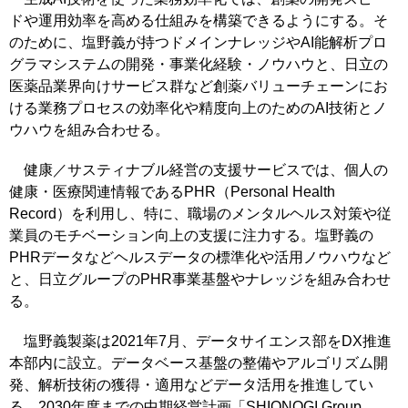
ドや運用効率を高める仕組みを構築できるようにする。そ
のために、塩野義が持つドメインナレッジやAI能解析プロ
グラマシステムの開発・事業化経験・ノウハウと、日立の
医薬品業界向けサービス群など創薬バリューチェーンにお
ける業務プロセスの効率化や精度向上のためのAI技術とノ
ウハウを組み合わせる。
健康／サスティナブル経営の支援サービスでは、個人の
健康・医療関連情報であるPHR（Personal Health
Record）を利用し、特に、職場のメンタルヘルス対策や従
業員のモチベーション向上の支援に注力する。塩野義の
PHRデータなどヘルスデータの標準化や活用ノウハウなど
と、日立グループのPHR事業基盤やナレッジを組み合わせ
る。
塩野義製薬は2021年7月、データサイエンス部をDX推進
本部内に設立。データベース基盤の整備やアルゴリズム開
発、解析技術の獲得・適用などデータ活用を推進してい
る。2030年度までの中期経営計画「SHIONOGI Group