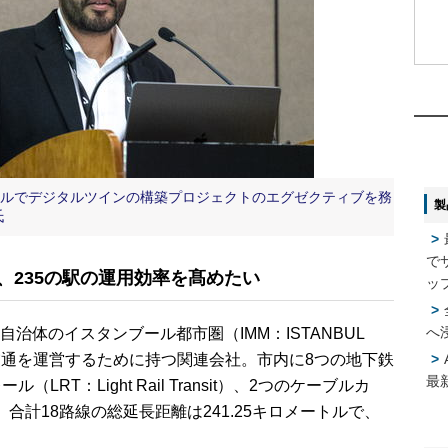
1
1
2
2
ールでデジタルツインの構築プロジェクトのエグゼクティブを務
製
氏
3
3
で
キロ、235の駅の運用効率を髙めたい
4
4
ッ
へ
体のイスタンブール都市圏（IMM：ISTANBUL
5
5
lity）が公共交通を運営するために持つ関連会社。市内に8つの地下鉄
最
RT：Light Rail Transit）、2つのケーブルカ
合計18路線の総延長距離は241.25キロメートルで、