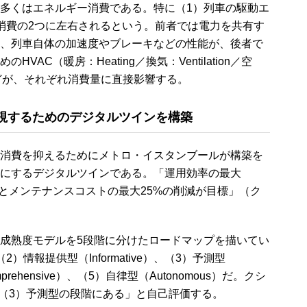
多くはエネルギー消費である。特に（1）列車の駆動エ
消費の2つに左右されるという。前者では電力を共有す
、列車自体の加速度やブレーキなどの性能が、後者で
AC（暖房：Heating／換気：Ventilation／空
ステムなどが、それぞれ消費量に直接影響する。
視するためのデジタルツインを構築
消費を抑えるためにメトロ・イスタンブールが構築を
にするデジタルツインである。「運用効率の最大
量とメンテナンスコストの最大25%の削減が目標」（ク
成熟度モデルを5段階に分けたロードマップを描いてい
、（2）情報提供型（Informative）、（3）予測型
mprehensive）、（5）自律型（Autonomous）だ。クシ
は（3）予測型の段階にある」と自己評価する。