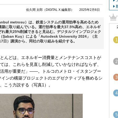
佐久間 太郎（DIGITAL X 編集部）
2025年2月6日
nbul metrosu）は、鉄道システムの運用効率を高めるため
築に取り組んでいる。運行効率を最大37.5%高め、エネルギ
ぞれ最大25%削減できると見込む。デジタルツインプロジェク
n Kuş）による「Autodesk University 2024」（主
1
5日〜17日）講演から、同社の取り組みを紹介する。
とんどは、エネルギー消費量とメンテナンスコストが
2
ては、これらを見直し削減していかなければならず、
活用が重要だ」――。トルコのメトロ・イスタンブー
3
でデジタルツインの構築プロジェクトのエグゼクティブを務めるシ
氏は、こう力説する（写真1）。
4
5