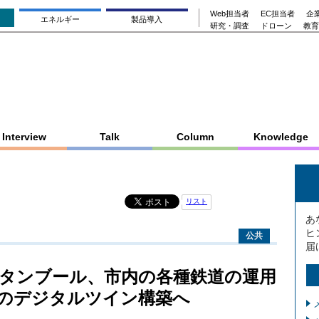
Web担当者
EC担当者
企業
エネルギー
製品導入
研究・調査
ドローン
教育
Interview
Talk
Column
Knowledge
リスト
あ
ヒ
公共
届
タンブール、市内の各種鉄道の運用
のデジタルツイン構築へ