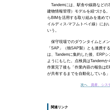
Tandemには、駅舎や線路などの3D（3次元
建物情報管理）モデルを紐づける。
らBIMを活用する取り組みを進めている。すで
イルディス-マフムトベイ線）にお
いう。
保守現場でのダウンタイムとメン
「SAP」（独SAP製）とも連携す
は、Tandemに集約した後、ER
ようにもした。点検員はTande
作業完了後も「作業内容の報告はE
が共有するまでを自動化している」
次へ
資産、シス
関連リンク