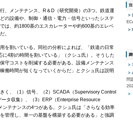
注
行、メンテナンス、R＆D（研究開発）の3つ。鉄道運
どの設備や、制御・通信・電力・信号といったシステ
EC
は、約1800基のエスカレーターや約600基のエレベ
だ。
用を割いている。同社の分析によれば、「鉄道の日常
調
応に4割の時間を割いている」（クシュ氏）。そうした
保守コストを削減する必要がある。設備メンテナンス
稼働時間が短くなっていくからだ」とクシュ氏は説明
問
）信号、（2）SCADA（Supervisory Control
・データ収集）、（3）ERP（Enterprise Resource
（4）メンテナンスの4つがある。クシュ氏は「さらなる効率
を管理し、単一の基盤を構築する必要がある」と強調