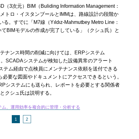
）BIM（Buliding Information Management：
メトロ・イスタンブールとIMMは、路線設計の段階か
に「M7線（Yıldız-Mahmutbey Metro Line：
いてBIMモデルの作成が完了している」（クシュ氏）と
テナンス時間の削減に向けては、ERPシステム
る。SCADAシステムが検知した設備異常のアラート
Pシステム経由で点検員にメンテナンス依頼を送付できる
mから必要な図面やドキュメントにアクセスできるという。
RPシステムにも送られ、レポートを必要とする関係者
とクシュ氏は説明する。
テム、運用効率を複合的に管理・分析する
1
2