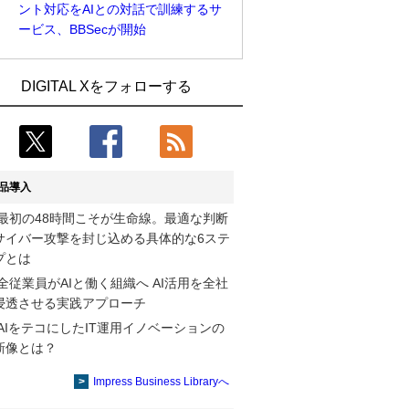
ント対応をAIとの対話で訓練するサ
ービス、BBSecが開始
Umios、消費者起点の販売計画策定に向
古河電工、全社データの横断利用に向け
DIGITAL Xをフォローする
けたAIシステムを本格稼働
仮想化技術を使う統合基盤を本格稼働
近大病院と中外製薬、治験参加者組み入
鹿島建設、鋼管柱へのコンクリート充填
れに電子カルテとAI技術を使う抽出方法
時の異常を検出するAIを遠隔監視システ
の研究開始
ムに実装
品導入
コスモ石油、製油所の設備点検への四足
そもそも今の仕事はAIエージェントを求
最初の48時間こそが生命線。最適な判断
歩行ロボット利用を検証
めているのか【第25回】
サイバー攻撃を封じ込める具体的な6ステ
【COMPUTEX 2026：Arm編】チップ自
製造業の現場の暗黙知を組織横断で活用
プとは
社製造で鍵を握る台湾サプライチェー
するためのナレッジ管理基盤、LIGHTzが
全従業員がAIと働く組織へ AI活用を全社
ン、英Armが連携を強調
提供
浸透させる実践アプローチ
AIをテコにしたIT運用イノベーションの
製造業の現場の暗黙知を組織横断で活用
Umios、消費者起点の販売計画策定に向
新像とは？
するためのナレッジ管理基盤、LIGHTzが
けたAIシステムを本格稼働
提供
Impress Business Libraryへ