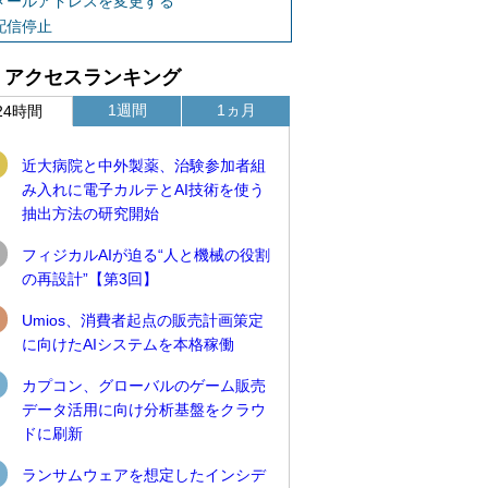
メールアドレスを変更する
配信停止
アクセスランキング
1週間
1ヵ月
24時間
近大病院と中外製薬、治験参加者組
み入れに電子カルテとAI技術を使う
抽出方法の研究開始
フィジカルAIが迫る“人と機械の役割
の再設計”【第3回】
Umios、消費者起点の販売計画策定
に向けたAIシステムを本格稼働
カプコン、グローバルのゲーム販売
データ活用に向け分析基盤をクラウ
ドに刷新
ランサムウェアを想定したインシデ