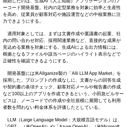
開始したのは、生成AI（人工知能）アプリケーションのノ
ーコード開発基盤。社内の定型業務を対象に効率と生産性
を高め、従業員が顧客対応や施設運営などの中核業務に注
力できようにする。
適用対象としては、まずは文書作成や稟議書の起案、社
内の問い合わせ対応、採用関連業務など、直接的な成果が
見込める業務を対象にする。生成AIによる出力情報には、
根拠となるファイルや該当ページのハイライト表示などで
正確性を確認できるようにする。
開発基盤には米Allganize製の「Alli LLM App Market」を
採用した。プロンプトの作成なしに、文書からの回答生成
や契約書の条項チェック、顧客対応メールや報告書の作成
など100以上のアプリを作成できるという。小田急ビルサー
ビスは、ノーコードでの作成や全社規模に展開しても利用
者数を問わない料金体系を評価したとしている。
LLM（Large Language Model：大規模言語モデル）は、
「GPT」（米OpenAI）や「Azure OpenAI」（米Microsoft