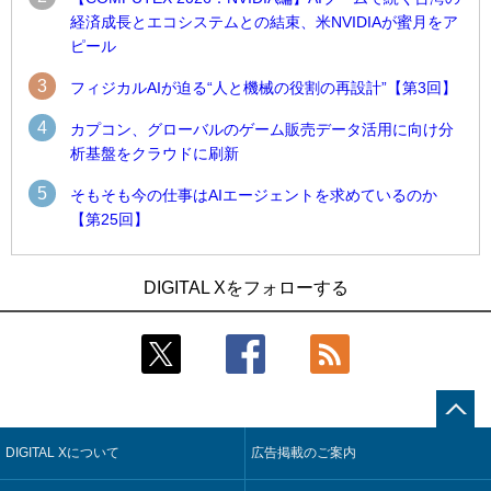
経済成長とエコシステムとの結束、米NVIDIAが蜜月をア
ピール
3
フィジカルAIが迫る“人と機械の役割の再設計”【第3回】
4
カプコン、グローバルのゲーム販売データ活用に向け分
析基盤をクラウドに刷新
5
そもそも今の仕事はAIエージェントを求めているのか
【第25回】
1
1
近大病院と中外製薬、治験参加者組み入れに電子カルテとAI
古河電工、全社データの横断利用に向け仮想化技術を使う統
DIGITAL Xをフォローする
技術を使う抽出方法の研究開始
合基盤を本格稼働
2
2
Umios、消費者起点の販売計画策定に向けたAIシステムを本格
鹿島建設、鋼管柱へのコンクリート充填時の異常を検出する
稼働
AIを遠隔監視システムに実装
3
3
【COMPUTEX 2026：Arm編】チップ自社製造で鍵を握る台
近大病院と中外製薬、治験参加者組み入れに電子カルテとAI
湾サプライチェーン、英Armが連携を強調
技術を使う抽出方法の研究開始
DIGITAL Xについて
広告掲載のご案内
4
4
コスモ石油、製油所の設備点検への四足歩行ロボット利用を
そもそも今の仕事はAIエージェントを求めているのか【第25
検証
回】