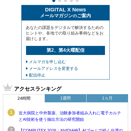
DIGITAL X News
メールマガジン
ご案内
の
あなたの課題をデジタルで解決するための
ヒントや、各地での取り組み事例などをお
届けします。
第2、第4火曜配信
メルマガを申し込む
メールアドレスを変更する
配信停止
アクセスランキング
1週間
1ヵ月
24時間
1
近大病院と中外製薬、治験参加者組み入れに電子カルテ
とAI技術を使う抽出方法の研究開始
2
【COMPUTEX 2026：NVIDIA編】AIブームで続く台湾の