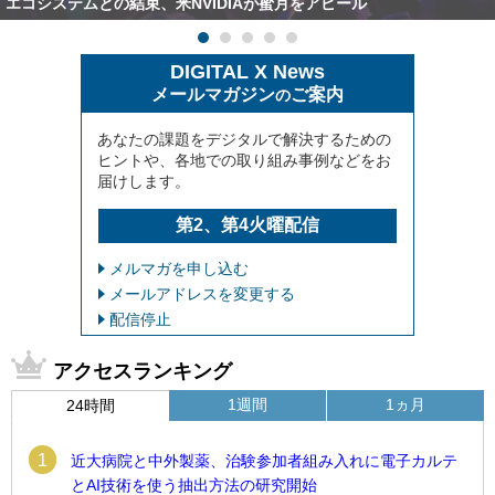
エコシステムとの結束、米NVIDIAが蜜月をアピール
DIGITAL X News
メールマガジン
ご案内
の
あなたの課題をデジタルで解決するための
ヒントや、各地での取り組み事例などをお
届けします。
第2、第4火曜配信
メルマガを申し込む
メールアドレスを変更する
配信停止
アクセスランキング
1週間
1ヵ月
24時間
1
近大病院と中外製薬、治験参加者組み入れに電子カルテ
とAI技術を使う抽出方法の研究開始