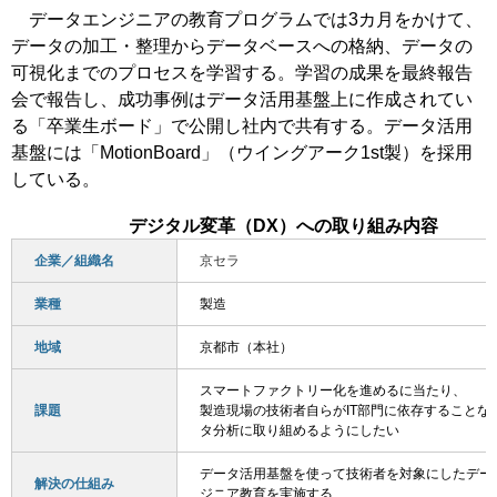
データエンジニアの教育プログラムでは3カ月をかけて、
データの加工・整理からデータベースへの格納、データの
可視化までのプロセスを学習する。学習の成果を最終報告
会で報告し、成功事例はデータ活用基盤上に作成されてい
る「卒業生ボード」で公開し社内で共有する。データ活用
基盤には「MotionBoard」（ウイングアーク1st製）を採用
している。
デジタル変革（DX）への取り組み内容
企業／組織名
京セラ
業種
製造
地域
京都市（本社）
スマートファクトリー化を進めるに当たり、
課題
製造現場の技術者自らがIT部門に依存することな
タ分析に取り組めるようにしたい
データ活用基盤を使って技術者を対象にしたデー
解決の仕組み
ジニア教育を実施する