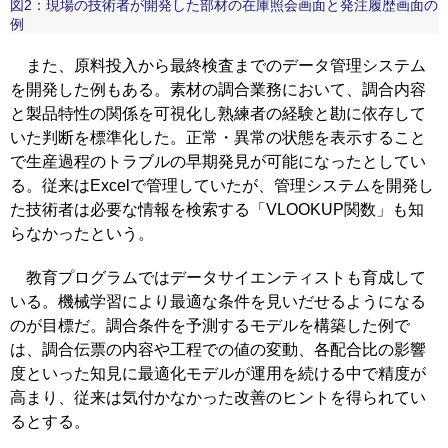
図2：現場の技術者が開発した部材の在庫照会画面と発注履歴画面の
例
また、原料投入から最終検査までのデータ管理システム
を開発した例もある。素材の調合業務において、調合内容
と製品特性の関係を可視化し熟練者の経験と勘に依存して
いた判断を標準化した。正常・異常の状態を表示すること
で生産過程のトラブルの早期発見が可能になったとしてい
る。従来はExcelで管理していたが、管理システムを開発し
た技術者は必要な情報を検索する「VLOOKUP関数」も知
らなかったという。
教育プログラムではデータサイエンティストも育成して
いる。機械学習により最適な条件を見いだせるようになる
のが目標だ。調合条件を予測するモデルを構築した例で
は、調合伝票の内容や工程での値の変動、各配合比の影響
度といった知見に最適化モデルが運用を続ける中で精度が
高まり、従来は気付かなかった改善のヒントを得られてい
るとする。