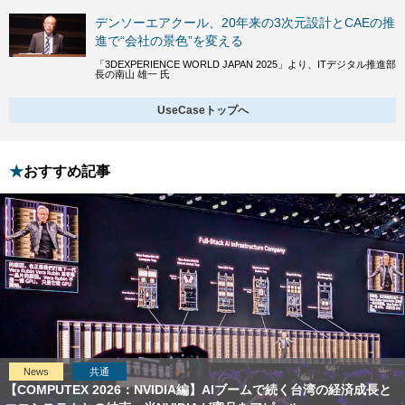
デンソーエアクール、20年来の3次元設計とCAEの推
進で“会社の景色”を変える
「3DEXPERIENCE WORLD JAPAN 2025」より、ITデジタル推進部
長の南山 雄一 氏
UseCaseトップへ
おすすめ記事
News
共通
【COMPUTEX 2026：NVIDIA編】AIブームで続く台湾の経済成長と