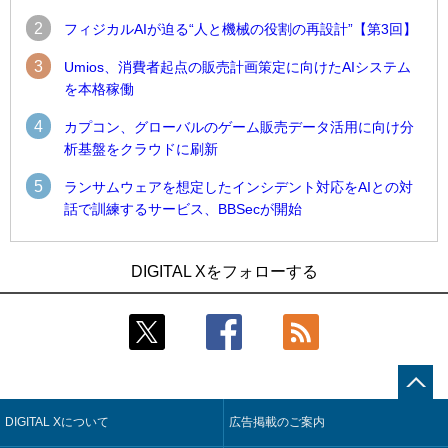
2
フィジカルAIが迫る“人と機械の役割の再設計”【第3回】
3
Umios、消費者起点の販売計画策定に向けたAIシステム
を本格稼働
4
カプコン、グローバルのゲーム販売データ活用に向け分
析基盤をクラウドに刷新
5
ランサムウェアを想定したインシデント対応をAIとの対
話で訓練するサービス、BBSecが開始
1
1
Umios、消費者起点の販売計画策定に向けたAIシステムを本格
古河電工、全社データの横断利用に向け仮想化技術を使う統
DIGITAL Xをフォローする
稼働
合基盤を本格稼働
2
2
近大病院と中外製薬、治験参加者組み入れに電子カルテとAI
鹿島建設、鋼管柱へのコンクリート充填時の異常を検出する
技術を使う抽出方法の研究開始
AIを遠隔監視システムに実装
3
3
コスモ石油、製油所の設備点検への四足歩行ロボット利用を
そもそも今の仕事はAIエージェントを求めているのか【第25
検証
回】
DIGITAL Xについて
広告掲載のご案内
4
4
【COMPUTEX 2026：Arm編】チップ自社製造で鍵を握る台
製造業の現場の暗黙知を組織横断で活用するためのナレッジ