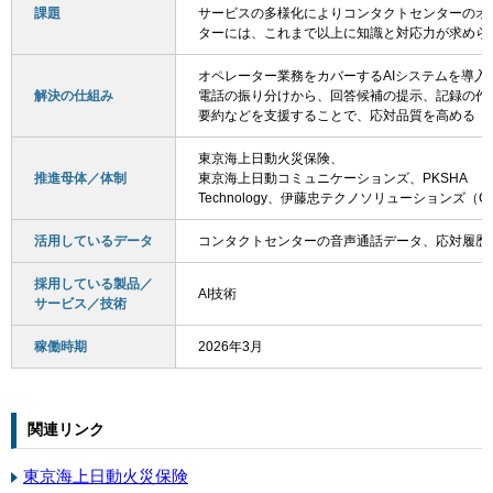
課題
サービスの多様化によりコンタクトセンターのオ
ターには、これまで以上に知識と対応力が求めら
オペレーター業務をカバーするAIシステムを導入
解決の仕組み
電話の振り分けから、回答候補の提示、記録の作
要約などを支援することで、応対品質を高める
東京海上日動火災保険、
推進母体／体制
東京海上日動コミュニケーションズ、PKSHA
Technology、伊藤忠テクノソリューションズ（C
活用しているデータ
コンタクトセンターの音声通話データ、応対履歴
採用している製品／
AI技術
サービス／技術
稼働時期
2026年3月
関連リンク
東京海上日動火災保険