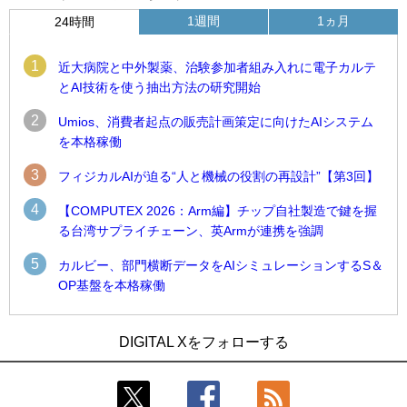
1週間
1ヵ月
24時間
1
近大病院と中外製薬、治験参加者組み入れに電子カルテ
とAI技術を使う抽出方法の研究開始
2
Umios、消費者起点の販売計画策定に向けたAIシステム
を本格稼働
3
フィジカルAIが迫る“人と機械の役割の再設計”【第3回】
4
【COMPUTEX 2026：Arm編】チップ自社製造で鍵を握
る台湾サプライチェーン、英Armが連携を強調
5
カルビー、部門横断データをAIシミュレーションするS＆
OP基盤を本格稼働
1
1
Umios、消費者起点の販売計画策定に向けたAIシステムを本格
古河電工、全社データの横断利用に向け仮想化技術を使う統
DIGITAL Xをフォローする
稼働
合基盤を本格稼働
2
2
製造業の現場の暗黙知を組織横断で活用するためのナレッジ
鹿島建設、鋼管柱へのコンクリート充填時の異常を検出する
管理基盤、LIGHTzが提供
AIを遠隔監視システムに実装