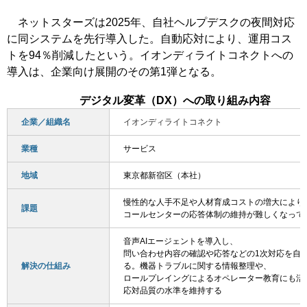
ネットスターズは2025年、自社ヘルプデスクの夜間対応
に同システムを先行導入した。自動応対により、運用コス
トを94％削減したという。イオンディライトコネクトへの
導入は、企業向け展開のその第1弾となる。
デジタル変革（DX）への取り組み内容
企業／組織名
イオンディライトコネクト
業種
サービス
地域
東京都新宿区（本社）
慢性的な人手不足や人材育成コストの増大により
課題
コールセンターの応答体制の維持が難しくなって
音声AIエージェントを導入し、
問い合わせ内容の確認や応答などの1次対応を自
解決の仕組み
る。機器トラブルに関する情報整理や、
ロールプレイングによるオペレーター教育にも活
応対品質の水準を維持する