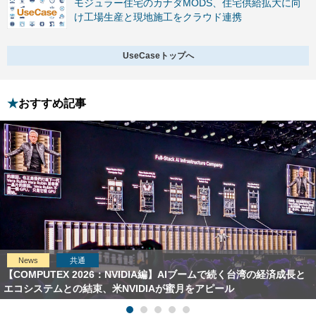
モジュラー住宅のカナダMODS、住宅供給拡大に向
け工場生産と現地施工をクラウド連携
UseCaseトップへ
おすすめ記事
News
共通
【COMPUTEX 2026：NVIDIA編】AIブームで続く台湾の経済成長と
エコシステムとの結束、米NVIDIAが蜜月をアピール