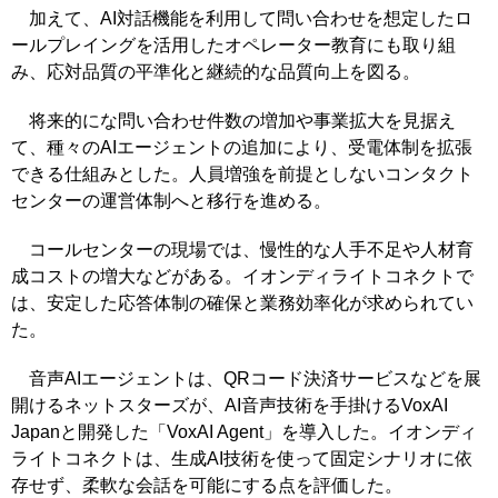
加えて、AI対話機能を利用して問い合わせを想定したロ
ールプレイングを活用したオペレーター教育にも取り組
み、応対品質の平準化と継続的な品質向上を図る。
将来的にな問い合わせ件数の増加や事業拡大を見据え
て、種々のAIエージェントの追加により、受電体制を拡張
できる仕組みとした。人員増強を前提としないコンタクト
センターの運営体制へと移行を進める。
コールセンターの現場では、慢性的な人手不足や人材育
成コストの増大などがある。イオンディライトコネクトで
は、安定した応答体制の確保と業務効率化が求められてい
た。
音声AIエージェントは、QRコード決済サービスなどを展
開けるネットスターズが、AI音声技術を手掛けるVoxAI
Japanと開発した「VoxAI Agent」を導入した。イオンディ
ライトコネクトは、生成AI技術を使って固定シナリオに依
存せず、柔軟な会話を可能にする点を評価した。