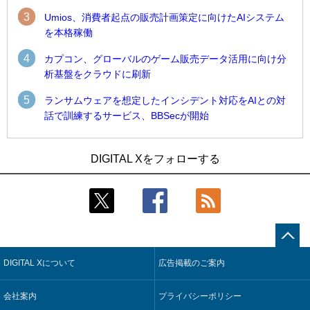
3
Umios、消費者起点の販売計画策定に向けたAIシステム
を本格稼働
4
カプコン、グローバルのゲーム販売データ活用に向け分
析基盤をクラウドに刷新
5
ランサムウェアを想定したインシデント対応をAIとの対
話で訓練するサービス、BBSecが開始
1
1
Umios、消費者起点の販売計画策定に向けたAIシステムを本格
古河電工、全社データの横断利用に向け仮想化技術を使う統
DIGITAL Xをフォローする
稼働
合基盤を本格稼働
2
2
近大病院と中外製薬、治験参加者組み入れに電子カルテとAI
鹿島建設、鋼管柱へのコンクリート充填時の異常を検出する
技術を使う抽出方法の研究開始
AIを遠隔監視システムに実装
3
3
コスモ石油、製油所の設備点検への四足歩行ロボット利用を
そもそも今の仕事はAIエージェントを求めているのか【第25
検証
回】
DIGITAL Xについて
広告掲載のご案内
4
4
【COMPUTEX 2026：Arm編】チップ自社製造で鍵を握る台
製造業の現場の暗黙知を組織横断で活用するためのナレッジ
湾サプライチェーン、英Armが連携を強調
管理基盤、LIGHTzが提供
会社案内
プライバシーポリシー