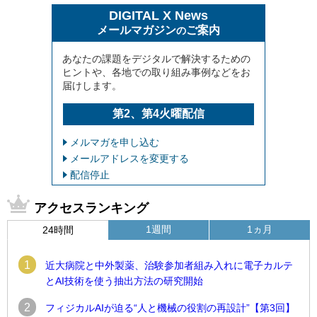
DIGITAL X News
メールマガジン
ご案内
の
あなたの課題をデジタルで解決するための
ヒントや、各地での取り組み事例などをお
届けします。
第2、第4火曜配信
メルマガを申し込む
メールアドレスを変更する
配信停止
アクセスランキング
1週間
1ヵ月
24時間
1
近大病院と中外製薬、治験参加者組み入れに電子カルテ
とAI技術を使う抽出方法の研究開始
2
フィジカルAIが迫る“人と機械の役割の再設計”【第3回】