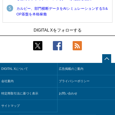
5
カルビー、部門横断データをAIシミュレーションするS＆
OP基盤を本格稼働
1
1
Umios、消費者起点の販売計画策定に向けたAIシステムを本格
古河電工、全社データの横断利用に向け仮想化技術を使う統
DIGITAL Xをフォローする
稼働
合基盤を本格稼働
2
2
製造業の現場の暗黙知を組織横断で活用するためのナレッジ
鹿島建設、鋼管柱へのコンクリート充填時の異常を検出する
管理基盤、LIGHTzが提供
AIを遠隔監視システムに実装
3
3
コスモ石油、製油所の設備点検への四足歩行ロボット利用を
そもそも今の仕事はAIエージェントを求めているのか【第25
検証
回】
DIGITAL Xについて
広告掲載のご案内
4
4
近大病院と中外製薬、治験参加者組み入れに電子カルテとAI
製造業の現場の暗黙知を組織横断で活用するためのナレッジ
技術を使う抽出方法の研究開始
管理基盤、LIGHTzが提供
会社案内
プライバシーポリシー
5
5
【COMPUTEX 2026：Arm編】チップ自社製造で鍵を握る台
Umios、消費者起点の販売計画策定に向けたAIシステムを本格
湾サプライチェーン、英Armが連携を強調
稼働
特定商取引法に基づく表示
お問い合わせ
サイトマップ